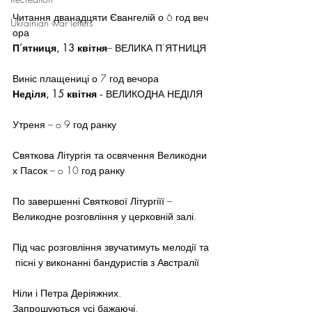
Читання дванадцяти Євангелій о 6 год веч
Ukrainian war letters
ора
П’ятниця, 13 квітня
– ВЕЛИКА П’ЯТНИЦЯ
Виніс плащениці о 7 год вечора
Неділя, 15 квітня 
‐ ВЕЛИКОДНА НЕДІЛЯ
Утреня – o 9 год ранку
Святкова Літургія та освячення Великодни
х Пасок – o 10 год ранку
По завершенні Святкової Літургіїї – 
Великодне розговління у церковній залі.
Під час розговління звучатимуть мелодії та
 пісні у виконанні бандуристів з Австралії
Ніли і Петра Деріяжних.
Запрошуються усі бажаючі.