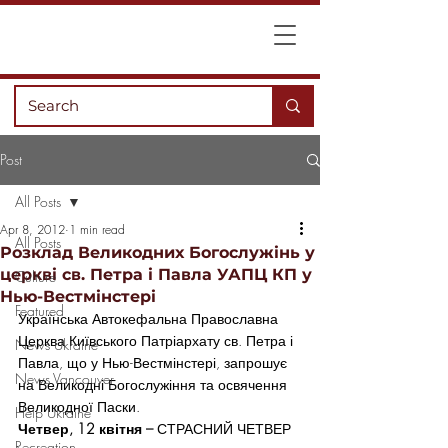
Post
All Posts
Apr 8, 2012
1 min read
All Posts
Розклад Великодних Богослужінь у
церкві св. Петра і Павла УАПЦ КП у
Culture
Нью-Вестмінстері
Featured
Українська Автокефальна Православна 
Церква Київського Патріархату св. Петра і 
News Ukraine
Павла, що у Нью-Вестмінстері, запрошує 
News Vancouver
на Великодні Богослужіння та освячення 
Великодної Паски.
Help Ukraine
Четвер, 12 квітня – 
СТРАСНИЙ ЧЕТВЕР
Recreation