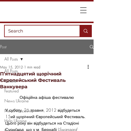
Post
All Posts
May 15, 2012
1 min read
All Posts
П’ятнадцятий щорічний
Європейський Фестиваль
Culture
Ванкувера
Featured
Офіційна афіша фестивалю
News Ukraine
У суботу, 26 травня, 2012 відбудеться 
News Vancouver
15ий щорічний Європейський Фестиваль. 
Help Ukraine
Цього року він відбудеться на Стадіоні 
Суонґард, що у м. Бернабі (
Swangard 
Recreation