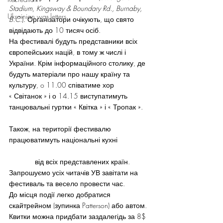
Stadium, Kingsway & Boundary Rd., Burnaby, 
Ukrainian war letters
B.C.
). Організатори очікують, що свято 
відвідають до 10 тисяч осіб.
На фестивалі будуть представники всіх 
європейських націй, в тому ж числі і 
України. Крім інформаційного столику, де 
будуть матеріали про нашу країну та 
культуру, o 11.00 співатиме хор 
« Світанок » і о 14.15 виступатимуть 
танцювальні гуртки « Квітка » і « Тропак ».
Також, на території фестивалю 
працюватимуть національні кухні   
…………………………………………………….
.ю.ююю
від всіх представлених країн.
Запрошуємо усіх читачів УВ завітати на 
фестиваль та весело провести час.
До місця події легко добратися 
скайтрейном (зупинка Patterson) або автом. 
Квитки можна придбати заздалегідь за 8$ 