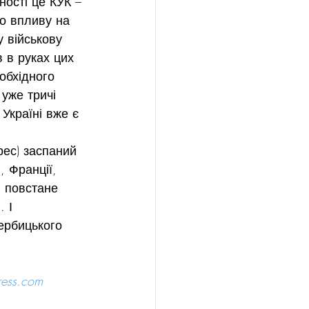
ності це КУК – 
го впливу на 
 військову 
 в руках цих 
обхідного 
уже тричі 
Україні вже є 
рес) заспаний 
, Франції, 
і повстане 
 І 
ербицького 
ress.com