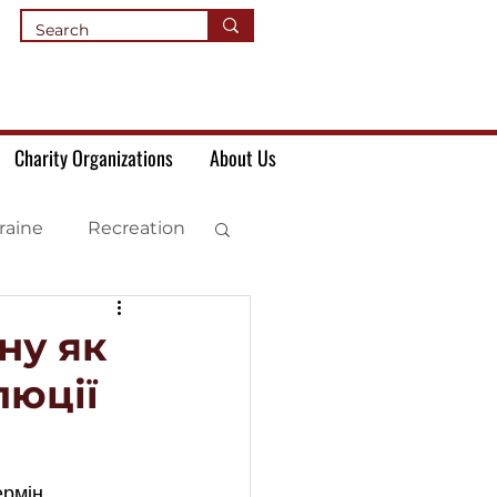
Charity Organizations
About Us
raine
Recreation
ну як
люції
рмін 