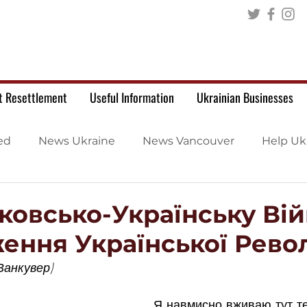
t Resettlement
Useful Information
Ukrainian Businesses
ed
News Ukraine
News Vancouver
Help Uk
ковсько-Українську Вій
ення Української Рево
Ванкувер)
Я навмисно вживаю тут те