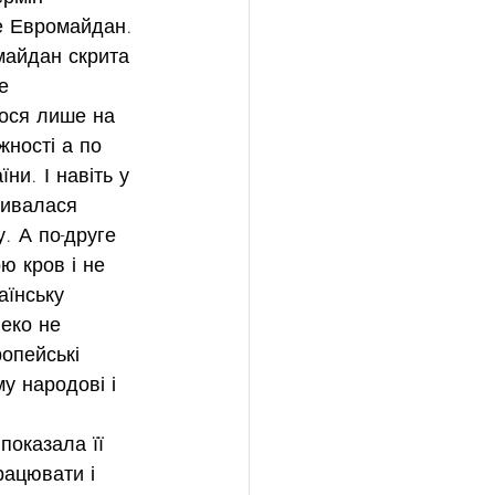
е Евромайдан. 
айдан скрита 
е 
ося лише на 
ності а по 
їни. І навіть у 
ливалася 
. А по-друге 
ю кров і не 
аїнську 
еко не 
опейські 
у народові і 
оказала її 
рацювати і 