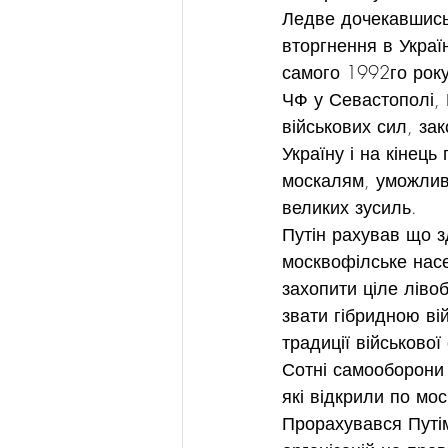
Ледве дочекавшись 
вторгнення в Украї
самого 1992го року
ЧФ у Севастополі, 
військових сил, за
Україну і на кінец
москалям, уможлив
великих зусиль.
Путін рахував що з
москвофілське насе
захопити ціле ліво
звати гібридною вій
традиції військової
Сотні самооборони 
які відкрили по мо
Прорахувався Путім 