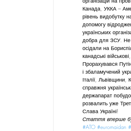
організацій на пров
Канада, УККА – Аме
рівень видобутку н
допомогу відроджен
українських органі
добра для ЗСУ. Не 
осідали на Бориспі
канадські військові
Прорахувався Путін
і збаламучений укра
Італії, Львівщини,
справжня українськ
держапарат побудо
розвалить уже Трет
Слава Україні!
Стаття вперше бу
#ATO
#euromaidan