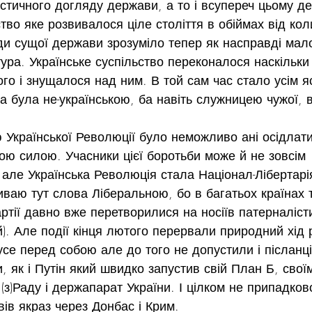
істичного догляду держави, а то і всупереч цьому д
тво яке розвивалося ціле століття в обіймах від кол
ди сущої держави зрозуміло тепер як насправді мало
ура. Українське суспільство переконалося наскільки
го і знущалося над ним. В той сам час стало усім я
 була не-українською, ба навіть служницею чужої, в
 Української Революції було неможливо ані осідлати
ою силою. Учасники цієї боротьби може й не зовсім 
але Українська Революція стала Націонал-Лібертарі
ваю тут слова Ліберальною, бо в багатьох країнах т
артії давно вже перетворилися на носіїв патерналіст
). Але події кінця лютого перервали природний хід 
се перед собою але до того не допустили і післанці
, як і Путін який швидко запустив свій План Б, свої
(з)Раду і держапарат України. І цілком не припадков
вів якраз через Донбас і Крим.