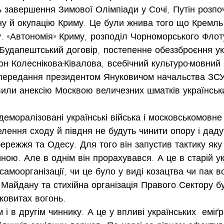
завершення Зимової Олімпіади у Сочі, Путін розпоч
ну й окупацію Криму. Це були жнива того що Кремль 
. «Автономія» Криму, розподіл Чорноморського Флот
Будапештський договір, постепенне обеззброєння ук
кон Колеснікова-Ківалова, всебічний культуро-мовний 
ь передання президентом Януковичом начальства ЗС
или анексію Москвою величезних шматків українськи
деморалізовані українські війська і московськомовне
лення сходу й півдня не будуть чинити опору і даду
бережжя та Одесу. Для того він запустив тактику яку
ною. Але в однім він прорахувався. А це в старій ук
 самоорганізації, чи це було у виді козацтва чи пак в
Майдану та стихійна організація Правого Сектору 
сковитах вогонь.
і в другім чиннику. А це у впливі українських  еміґ