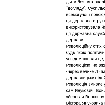
діяти без патернал
“догляду”. Суспільс
всемогучої і повсю
ця державна структ
використовувала йо
ця державна служба
держави.
Революційну стихію
будь якою політичн
усвідомлювали це, 
Революцією (не вжи
«через велике Л» п
державницьких ідей
Революція змиває у
сам Янукович. Вони
зберегли Верховну 
Віктора Януковича 