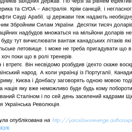
ідників західних держав. По черзі за рівнем ефектив
рика та СУОА – Австралія. Крім санкцій, і негласно
афти Сауді Арабії, ці держави теж надають необхідну
им Збройним Силам України. Десятки тисяч доларів
заційних надбудов множаться на мільйони доларів не
буду тут вичислювати вантаж канадських літаків які 
льське летовище. І може не треба пригадувати що в 
, хоч поки що в ролі тренерів.
 і втретє. Він несвідомо розбудив (дехто скаже воск
їнський народ. А коли українці із Португалії, Канади
 Криму, Києва і Донбасу заговорять одною мовою тод
а нація яку вже неможливо буде будь кому побороти.
ваний Сталіном і по сей день заселений кадрами Щ
я Українська Революція.
ла опублікована на 
http://yaroslawsrevenge.authorsxp
#КУК