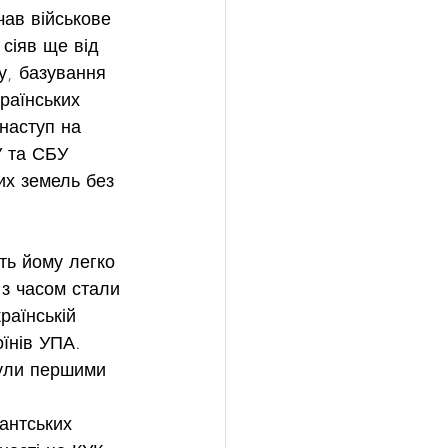
ав військове 
сіяв ще від 
у, базування 
раїнських 
наступ на 
У та СБУ 
х земель без 
 
ть йому легко 
 з часом стали 
раїнській 
оїнів УПА. 
були першими 
рантських 