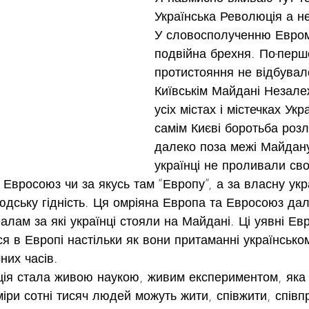
Українська Революція а н
У словосполученню Евром
подвійна брехня. По-перш
протистояння не відбувал
Київськім Майдані Незалеж
усіх містах і містечках Укра
самім Києві боротьба роз
далеко поза межі Майдану
українці не проливали сво
 Евросоюз чи за якусь там “Европу”, а за власну укр
юдську гідність. Ця омріяна Европа та Евросоюз дал
алам за які українці стояли на Майдані. Ці уявні Евр
ся в Европі настільки як вони притаманні українськом
них часів.
ія стала живою наукою, живим експериментом, яка п
міри сотні тисяч людей можуть жити, співжити, співп