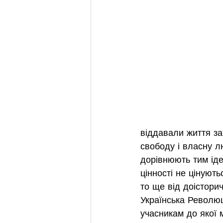
віддавали життя за
свободу і власну л
дорівнюють тим іде
цінності не цінують
то ще від доісторич
Українська Революц
учасникам до якої 