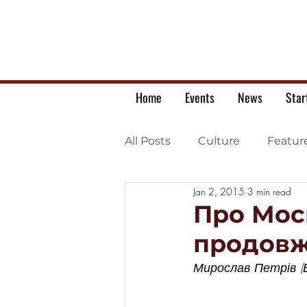
Home
Events
News
Star
All Posts
Culture
Featur
Jan 2, 2015
3 min read
Ukrainian war letters
Про Мос
продовж
Мирослав Петрів (