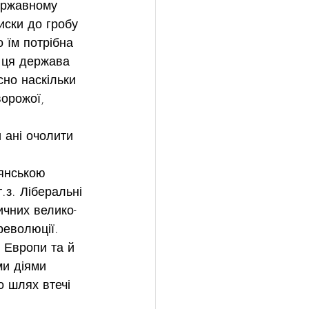
ержавному 
иски до гробу 
 їм потрібна 
 ця держава 
сно наскільки 
орожої, 
 ані очолити 
янською 
.з. Ліберальні 
ичних велико-
революції. 
 Европи та й 
ми діями 
о шлях втечі 