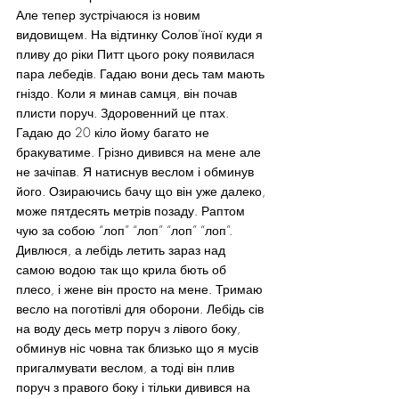
Але тепер зустрічаюся із новим 
видовищем. На відтинку Солов’їної куди я 
пливу до ріки Питт цього року появилася 
пара лебедів. Гадаю вони десь там мають 
гніздо. Коли я минав самця, він почав 
плисти поруч. Здоровенний це птах. 
Гадаю до 20 кіло йому багато не 
бракуватиме. Грізно дивився на мене але 
не зачіпав. Я натиснув веслом і обминув 
його. Озираючись бачу що він уже далеко, 
може пятдесять метрів позаду. Раптом 
чую за собою “лоп” “лоп” “лоп” “лоп”.
Дивлюся, а лебідь летить зараз над 
самою водою так що крила бють об 
плесо, і жене він просто на мене. Тримаю 
весло на поготівлі для оборони. Лебідь сів 
на воду десь метр поруч з лівого боку, 
обминув ніс човна так близько що я мусів 
пригалмувати веслом, а тоді він плив 
поруч з правого боку і тільки дивився на 