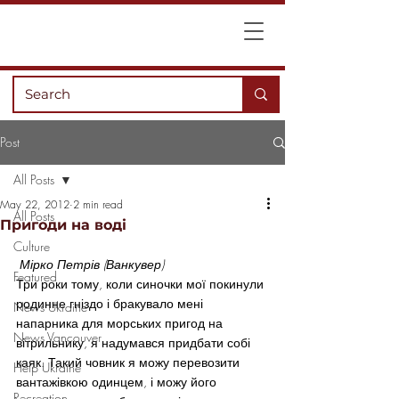
Post
All Posts
May 22, 2012
2 min read
All Posts
Пригоди на воді
Culture
Мірко Петрів (Ванкувер)
Featured
Три роки тому, коли синочки мої покинули 
родинне гніздо і бракувало мені 
News Ukraine
напарника для морських пригод на 
News Vancouver
вітрильнику, я надумався придбати собі 
каяк. Такий човник я можу перевозити 
Help Ukraine
вантажівкою одинцем, і можу його 
Recreation