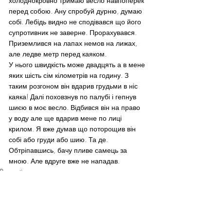
холоднокровно тримаю весло навпоперек 
перед собою. Ану спробуй дурню, думаю 
собі. Лебідь видно не сподівався що його 
супротивник не заверне. Прорахувався. 
Приземлився на лапах немов на лижах, 
але ледве метр перед каяком.
У нього швидкість може двадцять а в мене 
яких шість сім кілометрів на годину. З 
таким розгоном він вдарив грудьми в ніс 
каяка! Далі поховзнув по палубі і гепнув 
шиєю в моє весло. Відбився він на право 
у воду але ще вдарив мене по лиці 
крилом. Я вже думав що поторощив він 
собі або груди або шию. Та де. 
Обтріпавшись, бачу пливе самець за 
мною. Але вдруге вже не нападав.
Recreation