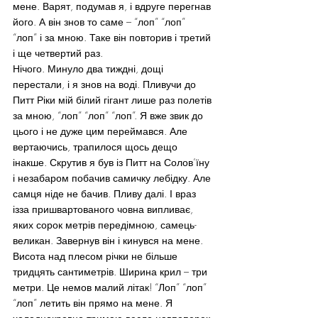
мене. Варят, подумав я, і вдруге перегнав 
його. А він знов то саме – “лоп” “лоп” 
“лоп” і за мною. Таке він повторив і третий 
і ще четвертий раз.
Нічого. Минуло два тиждні, дощі 
перестали, і я знов на воді. Пливучи до 
Питт Ріки мій білий гігант лише раз полетів 
за мною, “лоп” “лоп” “лоп”. Я вже звик до 
цього і не дуже цим переймався. Але 
вертаючись, трапилося щось дещо 
інакше. Скрутив я був із Питт на Солов’їну 
і незабаром побачив самичку лебідку. Але 
самця ніде не бачив. Пливу далі. І враз 
ізза пришвартованого човна випливає, 
яких сорок метрів передімною, самець-
великан. Завернув він і кинувся на мене.
Висота над плесом річки не більше 
тридцять сантиметрів. Ширина крил – три 
метри. Це немов малий літак! “Лоп” “лоп” 
“лоп” летить він прямо на мене. Я 