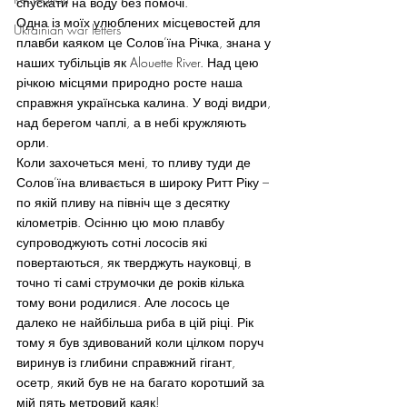
спускати на воду без помочі.
Одна із моїх улюблених місцевостей для 
Ukrainian war letters
плавби каяком це Солов’їна Річка, знана у 
наших тубільців як Alouette River. Над цею 
річкою місцями природно росте наша 
справжня українська калина. У воді видри, 
над берегом чаплі, а в небі кружляють 
орли.
Коли захочеться мені, то пливу туди де 
Солов’їна вливається в широку Ритт Ріку – 
по якій пливу на північ ще з десятку 
кілометрів. Осінню цю мою плавбу 
супроводжують сотні лососів які 
повертаються, як тверджуть науковці, в 
точно ті самі струмочки де років кілька 
тому вони родилися. Але лосось це 
далеко не найбільша риба в цій ріці. Рік 
тому я був здивований коли цілком поруч 
виринув із глибини справжний гігант, 
осетр, який був не на багато коротший за 
мій пять метровий каяк!