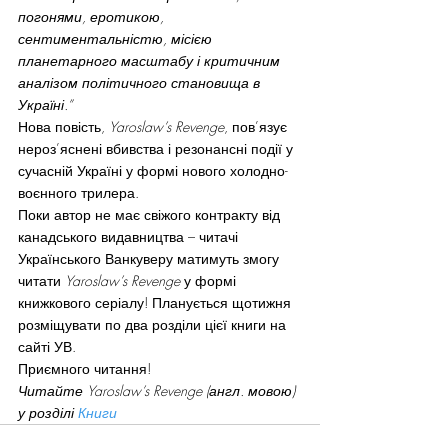
погонями, еротикою, 
сентиментальністю, місією 
планетарного масштабу і критичним 
аналізом політичного становища в 
Україні.”
Нова повість, 
Yaroslaw’s Revenge
, пов’язує 
нероз’яснені вбивства і резонансні події у 
сучасній Україні у формі нового холодно-
воєнного трилера.
Поки автор не має свіжого контракту від 
канадського видавництва – читачі 
Українського Ванкуверу матимуть змогу 
читати 
Yaroslaw’s Revenge
 у формі 
книжкового серіалу! Планується щотижня 
розміщувати по два розділи цієї книги на 
сайті УВ.
Приємного читання!
Читайте Yaroslaw’s Revenge (англ. мовою) 
у розділі 
Книги