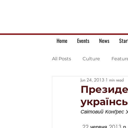
Home
Events
News
Star
All Posts
Culture
Featur
Jun 24, 2013
1 min read
Ukrainian war letters
Президен
українс
Світовий Конґрес Ук
 22 червня 2013 р. президент Світового Конґресу Українців (СКУ) Евген Чолій 