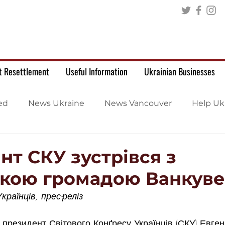
t Resettlement
Useful Information
Ukrainian Businesses
ed
News Ukraine
News Vancouver
Help Uk
т СКУ зустрівся з
ькою громадою Ванкув
раїнців, прес-реліз