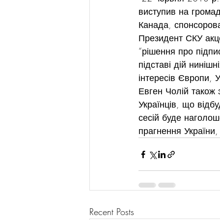
виступив на громад
Канада, спонсоров
Президент СКУ акце
“рішення про підпи
підставі дій нинішн
інтересів Європи, У
Евген Чолій також 
Українців, що відб
сесій буде наголош
прагнення України,
Recent Posts