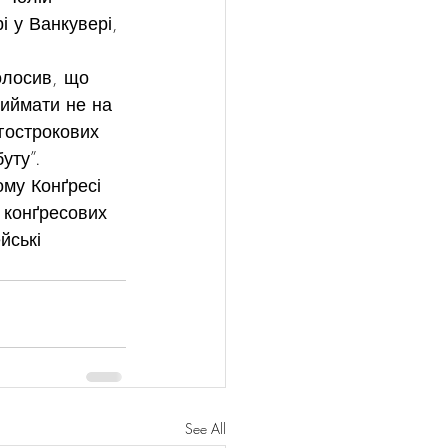
 у Ванкувері, 
олосив, що 
риймати не на 
вгострокових 
уту”.
ому Конґресі 
 конґресових 
йські 
See All