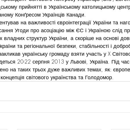
ському прийнятті в Українському католицькому центрі
аному Конґресом Українців Канади.
нтував на важливості євроінтеграції України та наг
сання Угоди про асоціацію між ЄС і Україною слід п
іх владних структур України, а скоріше на основі до
країни та регіональної безпеки, стабільності і доброб
закликав українську громаду взяти участь у X Світов
удеться 20-22 серпня 2013 у Львові, Україна. Під час
ено на таких трьох дуже важливих темах, як: європе
 концепція світового українства та Голодомор.