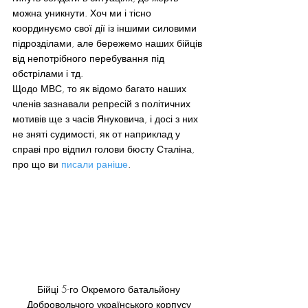
можна уникнути. Хоч ми і тісно 
координуємо свої дії із іншими силовими 
підрозділами, але бережемо наших бійців 
від непотрібного перебування під 
обстрілами і тд.
Щодо МВС, то як відомо багато наших 
членів зазнавали репресій з політичних 
мотивів ще з часів Януковича, і досі з них 
не зняті судимості, як от наприклад у 
справі про відпил голови бюсту Сталіна, 
про що ви 
писали раніше
.
Бійці 5-го Окремого батальйону 
Добровольчого українського корпусу 