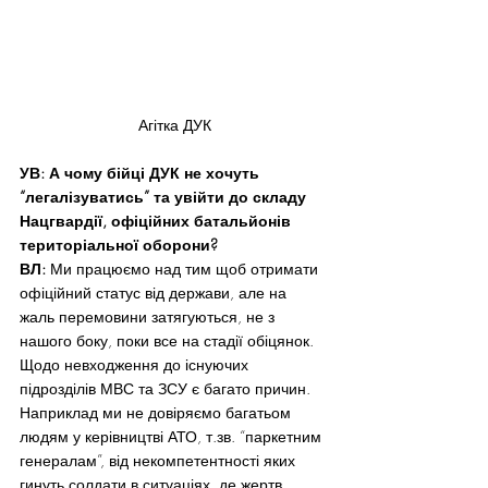
Агітка ДУК
УВ: А чому бійці ДУК не хочуть 
“легалізуватись” та увійти до складу 
Нацгвардії, офіційних батальйонів 
територіальної оборони?
ВЛ:
 Ми працюємо над тим щоб отримати 
офіційний статус від держави, але на 
жаль перемовини затягуються, не з 
нашого боку, поки все на стадії обіцянок. 
Щодо невходження до існуючих 
підрозділів МВС та ЗСУ є багато причин.
Наприклад ми не довіряємо багатьом 
людям у керівництві АТО, т.зв. “паркетним 
генералам”, від некомпетентності яких 
гинуть солдати в ситуаціях, де жертв 