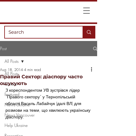
Post
All Posts
Aug 18, 2014
4 min read
All Posts
Правий Сектор: діаспору часто
ошукують
Culture
З кореспондентом УВ зустрівся лідер 
Featured
“Правого сектору” у Тернопільській 
області Василь Лабайчук (далі ВЛ) для 
News Ukraine
розмови на теми, що хвилюють українську 
News Vancouver
діаспору.
Help Ukraine
Recreation