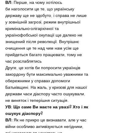
ВЛ:
 Перше, на чому хотілось 
би наголосити це те, що українську 
державу ще не здобуто, і справа не лише 
у зовнішній загрозі, режим внутрішньої 
кримінально-олігархічної та 
українофобської окупації ще далеко не 
знищений після революції. Внутрішнє 
очищення це те над чим нам усім ще 
прийдеться багато працювати, тому не 
час розслаблятись
Друге, це хотів би попросити українців 
закордону бути максимально уважними та 
обережними у справах допомоги 
Батьківщині. На жаль, у кризові для нашої 
держави часи діаспору часто ошукували, 
не виняток і теперішня ситуація.
УВ: Що саме Ви маєте на увазі? Хто і як 
ошукує діаспору?
ВЛ:
 Як не прикро це визнавати, але у час 
війни особливо активізуються негідники, 
які намагаються нажитись на 