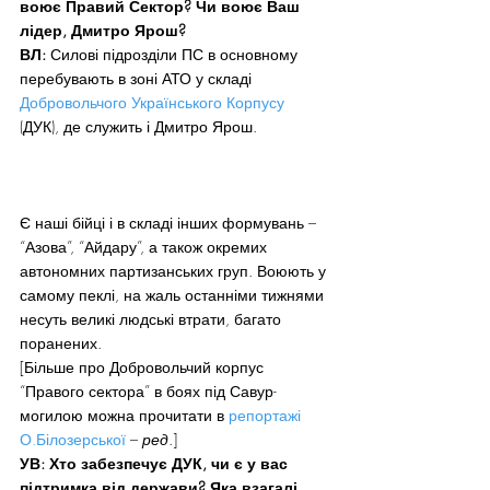
воює Правий Сектор? Чи воює Ваш 
лідер, Дмитро Ярош?
ВЛ: 
Силові підрозділи ПС в основному 
перебувають в зоні АТО у складі 
Добровольчого Українського Корпусу
(ДУК), де служить і Дмитро Ярош.
Є наші бійці і в складі інших формувань – 
“Азова”, “Айдару”, а також окремих 
автономних партизанських груп. Воюють у 
самому пеклі, на жаль останніми тижнями 
несуть великі людські втрати, багато 
поранених.
[Більше про Добровольчий корпус 
“Правого сектора” в боях під Савур-
могилою можна прочитати в
 репортажі 
О.Білозерської
 – 
ред
.]
УВ: Хто забезпечує ДУК, чи є у вас 
підтримка від держави? Яка взагалі 