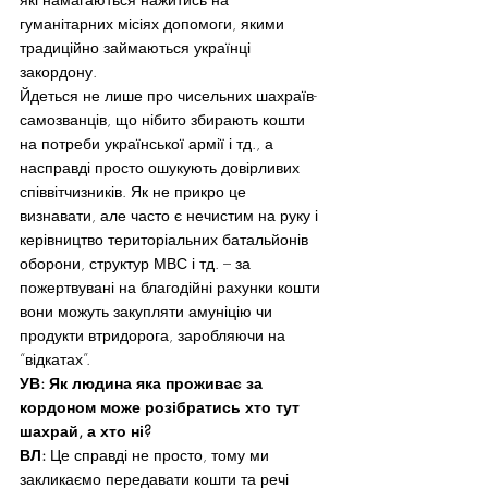
гуманітарних місіях допомоги, якими 
традиційно займаються українці 
закордону.
Йдеться не лише про чисельних шахраїв-
самозванців, що нібито збирають кошти 
на потреби української армії і тд., а 
насправді просто ошукують довірливих 
співвітчизників. Як не прикро це 
визнавати, але часто є нечистим на руку і 
керівництво територіальних батальйонів 
оборони, структур МВС і тд. – за 
пожертвувані на благодійні рахунки кошти 
вони можуть закупляти амуніцію чи 
продукти втридорога, заробляючи на 
“відкатах”.
УВ: Як людина яка проживає за 
кордоном може розібратись хто тут 
шахрай, а хто ні?
ВЛ:
 Це справді не просто, тому ми 
закликаємо передавати кошти та речі 