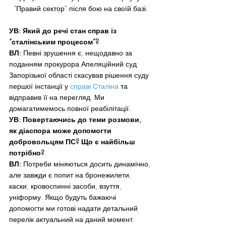
“Правий сектор” після бою на своїй базі.
УВ: Який до речі стан справ із 
“сталінським процесом”?
ВЛ:
 Певні зрушення є, нещодавно за 
поданням прокурора Апеляційний суд 
Запорізької області скасував рішення суду 
першої інстанції у 
справі Сталіна
 та 
відправив її на перегляд. Ми 
домагатимемось повної реабілітації.
УВ: Повертаючись до теми розмови, 
як діаспора може допомогти 
добровольцям ПС? Що є найбільш 
потрібно?
ВЛ:
 Потреби міняються досить динамічно, 
але завжди є попит на бронежилети, 
каски, кровоспинні засоби, взуття, 
уніформу. Якщо будуть бажаючі 
допомогти ми готові надати детальний 
перелік актуальний на даний момент. 