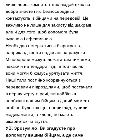
лише через компетентних людей яких ви 
добре знаєте і які безпосередньо 
контактують із бійцями на передовій. Це 
важливо не лише для захисту від шахраїв, 
але й для того, щоб допомога була 
вчасною і ефективною.
Необхідно остерігатись і бюрократів, 
наприклад кошти надіслані на рахунки 
Міноборони можуть лежати там тижнями, 
чекаючи на тендери і тд., в той час як 
вони могли б комусь урятувати життя.
Наші тили постійно координуються з 
передовими підрозділами, щоб постачати 
в першу чергу ті речі, які найбільш 
необхідні нашим бійцям в даний момент, 
щоб не було так що, наприклад, купили 
медикаменти, а хлопці не мають 
шкарпеток чи взуття.
УВ: Зрозуміло. Ви згадуєте про 
допомогу вашим бійцям, а де саме 