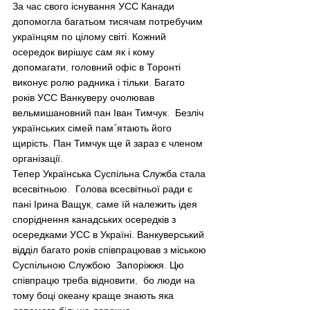
За час свого існування УСС Канади 
допомогла багатьом тисячам потребучим 
українцям по цілому світі. Кожний 
осередок вирішує сам як і кому 
допомагати, головний офіс в Торонті 
виконує ролю радника і тільки. Багато 
років УСС Ванкуверу очолював 
вельмишановний пан Іван Тимчук.  Безліч 
українських сімей пам”ятають його 
щирість. Пан Тимчук ще й зараз є членом 
організації.
Тепер Українська Суспільна Служба стала 
всесвітньою.  Голова всесвітньої ради є 
пані Ірина Ващук, саме їй належить ідея 
споріднення канадських осередків з 
осередками УСС в Україні. Ванкуверський 
відділ багато років співпрацював з міською 
Суспільною Службою  Запоріжжя. Цю 
співпрацю треба відновити,  бо люди на 
тому боці океану краще знають яка 