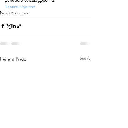
допомога більше доречна.
#communityevents
News Vancouver
Recent Posts
See All