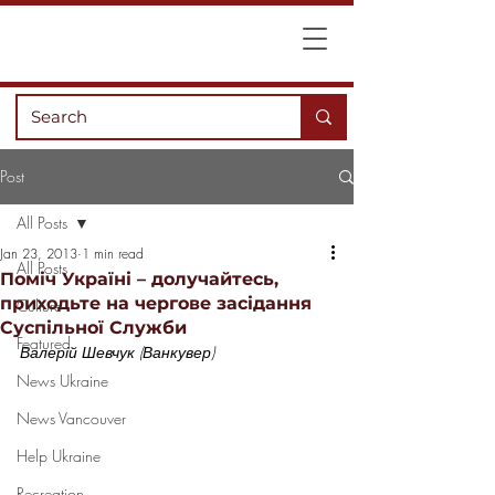
Post
All Posts
Jan 23, 2013
1 min read
All Posts
Поміч Україні – долучайтесь,
приходьте на чергове засідання
Culture
Суспільної Служби
Featured
Валерій Шевчук (Ванкувер)
News Ukraine
News Vancouver
Help Ukraine
Recreation