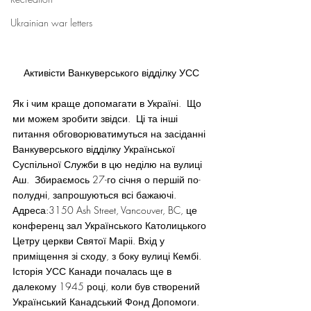
Ukrainian war letters
Активісти Ванкуверського відділку УСС
Як і чим краще допомагати в Україні.  Що 
ми можем зробити звідси.  Ці та інші 
питання обговорюватимуться на засіданні 
Ванкуверського відділку Української 
Суспільної Служби в цю неділю на вулиці 
Аш.  Збираємось 27-го січня о першій по-
полудні, запрошуються всі бажаючі. 
Адреса:3150 Ash Street, Vancouver, BC, це 
конференц зал Українського Католицького 
Цетру церкви Святої Маріі. Вхід у 
приміщення зі сходу, з боку вулиці Кембі.
Історія УСС Канади почалась ще в 
далекому 1945 році, коли був створений 
Український Канадський Фонд Допомоги. 