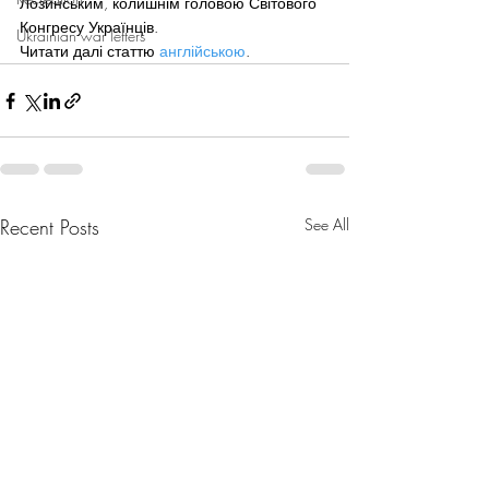
Лозинським, колишнім головою Світового 
Конгресу Українців.
Ukrainian war letters
Читати далі статтю 
англійською
.
Recent Posts
See All