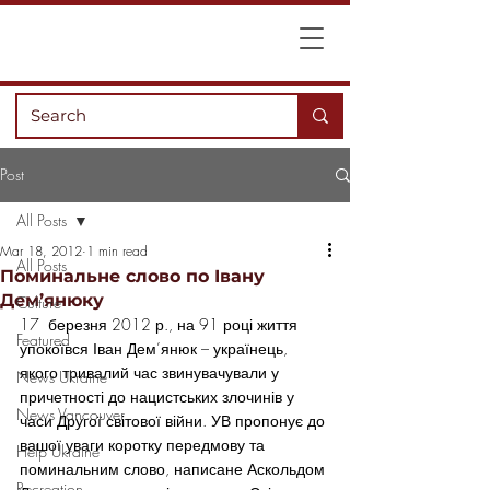
Post
All Posts
Mar 18, 2012
1 min read
All Posts
Поминальне слово по Івану
Дем’янюку
Culture
17  березня 2012 р., на 91 році життя 
Featured
упокоївся Іван Дем’янюк – українець, 
якого тривалий час звинувачували у 
News Ukraine
причетності до нацистських злочинів у 
News Vancouver
часи Другої світової війни. УВ пропонує до 
вашої уваги коротку передмову та 
Help Ukraine
поминальним слово, написане Аскольдом 
Recreation