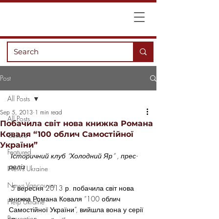
Post
All Posts
Sep 5, 2013
1 min read
All Posts
Побачила світ нова книжка Романа
Коваля “100 облич Самостійної
Culture
України”
Featured
 Історичний клуб “Холодний Яр” , прес-
реліз
News Ukraine
News Vancouver
 5 вересня 2013 р. побачила світ нова 
книжка Романа Коваля “100 облич 
Help Ukraine
Самостійної України”, вийшла вона у серії 
Recreation