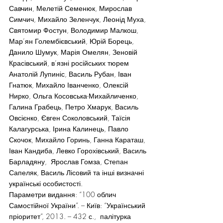
Савчин, Мелетій Семенюк, Мирослав 
Симчич, Михайло Зеленчук, Леонід Муха, 
Святомир Фостун, Володимир Малкош, 
Мар’ян Голембієвський, Юрій Борець, 
Данило Шумук, Марія Омелян, Зеновій 
Красівський, в’язні російських тюрем 
Анатолій Лупиніс, Василь Рубан, Іван 
Гнатюк, Михайло Іванченко, Олексій 
Нирко, Ольга Косовська-Михайличенко, 
Галина Грабець, Петро Хмарук, Василь 
Овсієнко, Євген Соколовський, Таїсія 
Калагурська, Ірина Калинець, Павло 
Скочок, Михайло Горинь, Ганна Караташ, 
Іван Кандиба, Левко Горохівський, Василь 
Барладяну,  Ярослав Гомза, Степан 
Сапеляк, Василь Лісовий та інші визначні 
українські особистості.
Параметри видання: “100 облич 
Самостійної України”. – Київ: “Український 
пріоритет”, 2013. – 432 с.,  палітурка 