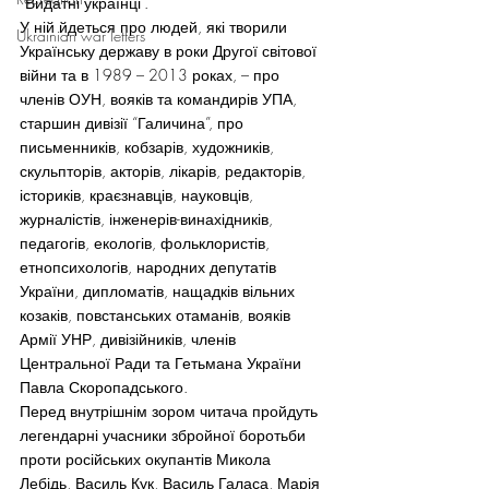
“Видатні українці”.
У ній йдеться про людей, які творили 
Ukrainian war letters
Українську державу в роки Другої світової 
війни та в 1989 – 2013 роках, – про 
членів ОУН, вояків та командирів УПА, 
старшин дивізії “Галичина”, про 
письменників, кобзарів, художників, 
скульпторів, акторів, лікарів, редакторів, 
істориків, краєзнавців, науковців, 
журналістів, інженерів-винахідників, 
педагогів, екологів, фольклористів, 
етнопсихологів, народних депутатів 
України, дипломатів, нащадків вільних 
козаків, повстанських отаманів, вояків 
Армії УНР, дивізійників, членів 
Центральної Ради та Гетьмана України 
Павла Скоропадського.
Перед внутрішнім зором читача пройдуть 
легендарні учасники збройної боротьби 
проти російських окупантів Микола 
Лебідь, Василь Кук, Василь Галаса, Марія 