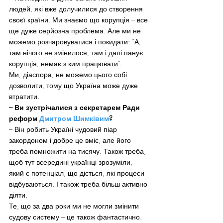
людей, які вже долучилися до створення 
своєї країни. Ми знаємо що корупція – все 
ще дуже серйозна проблема. Але ми не 
можемо розчаровуватися і покидати: “А, 
там нічого не змінилося, там і далі панує 
корупція, немає з ким працювати”.
Ми, діаспора, не можемо цього собі 
дозволити, тому що Україна може дуже 
втратити.
– Ви зустрічалися з секретарем Ради 
реформ 
Дмитром Шимківим
?
– Він робить Україні чудовий піар 
закордоном і добре це вміє, але його 
треба помножити на тисячу. Також треба, 
щоб тут всередині українці зрозуміли, 
який є потенціал, що діється, які процеси 
відбуваються. І також треба більш активно 
діяти.
Те, що за два роки ми не могли змінити 
судову систему – це також фантастично. 