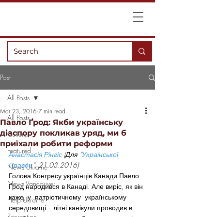
Post
All Posts
Mar 23, 2016
7 min read
All Posts
Павло Ґрод: Якби українську
діаспору покликав уряд, ми б
Culture
приїхали робити реформи
Featured
Анастасія Рінгіс
 (Для “
Української 
Правди
“, 21.03.2016)
News Ukraine
Голова Конгресу українців Канади Павло 
News Vancouver
Ґрод народився в Канаді. Але виріс, як він 
каже, у  патріотичному  українському  
Help Ukraine
середовищі – літні канікули проводив в 
Recreation