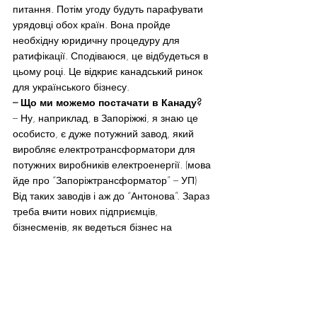
питання. Потім угоду будуть парафувати 
урядовці обох країн. Вона пройде 
необхідну юридичну процедуру для 
ратифікації. Сподіваюся, це відбудеться в 
цьому році. Це відкриє канадський ринок 
для українського бізнесу.
– Що ми можемо постачати в Канаду?
– Ну, наприклад, в Запоріжжі, я знаю це 
особисто, є дуже потужний завод, який 
виробляє електротрансформатори для 
потужних виробників електроенергії. (мова 
йде про “Запоріжтрансформатор” – УП) 
Від таких заводів і аж до “Антонова”. Зараз 
треба вчити нових підприємців, 
бізнесменів, як ведеться бізнес на 
західному ринку.
Це є завдання, до якого може долучитися 
діаспора. Треба просто знайти людей, які 
є інноваторами в Україні, і почати з ними 
працювати. Інновація може прийти з 