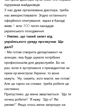
підтримав майданівців.
У нас дуже організована діаспора, треба 
нас використовувати. Згідно останнього 
офіційного опитування, зараз в Канаді 
живе 1 млн 300 тисяч канадців 
українського походження.
– Уявімо, що такий запит від 
українського уряду прозвучав. Що 
далі?
– Ми готові створити департамент чи 
агенцію, яка буде шукати потрібних 
професіоналів для держслужби. Бо не 
раз, коли я зустрічаюся з президентом чи 
прем’єр-міністром України, то вони 
кажуть: “Ну, скажіть, кого маєте, ми готові”. 
Але це гарно на словах, треба робити це 
системно.
Припустимо, до мене звертаються: “Що ти 
хочеш робити?” Я кажу: “Що є? Які 
умови?” Якщо хтось мене запрошує на 