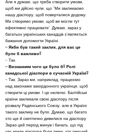
Але я думаю, що треба створити умови, 
щоб ми дійсно чули, що “Ми закликаємо 
нашу діаспору, щоб поверталися додому. 
Ми створимо умови, щоб ви могли тут 
ефективно працювати”. Думаю, зараз у 
багатьох українських канадців з’являється 
бажання допомогти Україні.
– Якби був такий заклик, для вас це 
було б важливо?
– Так.
– Визнанням чого це було б? Ролі 
канадської діаспори в сучасній Україні?
– Так. Зараз ми, наприклад, працюємо 
над законами закордонного українця, щоб 
створити ці умови. І це нелегко. Балтійські 
країни закликали свою діаспору після 
розвалу Радянського Союзу, але в Україні 
такого заклику не було. Думаю, що багато 
хто ще й скептично дивилися на діаспору. 
Зараз цей період минув і бачать, що під 
час кризи діаспора була тими, хто перший 