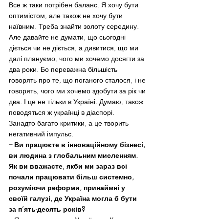
Все ж таки потрібен баланс. Я хочу бути 
оптимістом, але також не хочу бути 
наївним. Треба знайти золоту середину.
Але давайте не думати, що сьогодні 
діється чи не діється, а дивитися, що ми 
далі плануємо, чого ми хочемо досягти за 
два роки. Бо переважна більшість 
говорять про те, що поганого сталося, і не 
говорять, чого ми хочемо здобути за рік чи 
два. І це не тільки в Україні. Думаю, також 
поводяться ж українці в діаспорі.
Занадто багато критики, а це творить 
негативний імпульс.
– Ви працюєте в інноваційному бізнесі, 
ви людина з глобальним мисленням. 
Як ви вважаєте, якби ми зараз всі 
почали працювати більш системно, 
розуміючи реформи, принаймні у 
своїй галузі, де Україна могла б бути 
за п’ять-десять років?