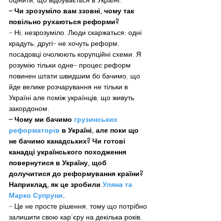
– Чи зрозуміло вам ззовні, чому так 
повільно рухаються реформи?
– Ні, незрозуміло. Люди скаржаться: одні 
крадуть, другі– не хочуть реформ, 
посадовці очолюють корупційні схеми. Я 
розумію тільки одне– процес реформ 
повинен штати швидшим бо бачимо, що 
йде велике розчарування не тільки в 
Україні але поміж українців, що живуть 
закордоном.
– Чому ми бачимо 
грузинських 
реформаторів
 в Україні, але поки що 
не бачимо канадських? Чи готові 
канадці українського походження 
повернутися в Україну, щоб 
долучитися до реформування країни? 
Наприклад, як це зробили 
Уляна та 
Марко Супруни
.
– Це не просте рішення, тому що потрібно 
залишити свою кар’єру на декілька років, 