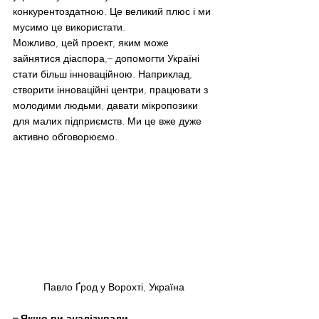
конкурентоздатною. Це великий плюс і ми 
мусимо це використати.
Можливо, цей проект, яким може 
зайнятися діаспора,– допомогти Україні 
стати більш інноваційною. Наприклад, 
створити інноваційні центри, працювати з 
молодими людьми, давати мікропозики 
для малих підприємств. Ми це вже дуже 
активно обговорюємо.
Павло Ґрод у Ворохті, Україна
– Якщо ви аналізували 