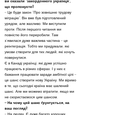
ви сказали “закордонного українця”, 
що пропонуєте?
– Це буде закон “Про зовнішню трудову 
міграцію”. Він вже був підготовлений 
урядом, але жахливо. Ми виступили 
проти. Після першого читання ми 
повністю його переробили. Там 
з’явилася дуже важлива частина – це 
реінтеграція. Тобто ми придумали, які 
умови створити для тих людей, які хочуть 
повернутися.
Є в Канаді українці, які дуже успішно 
працюють в різних сферах. І у них є 
бажання працювати заради амбітної цілі – 
це шанс створити нову Україну. Ми віримо 
в те, що сьогодні країна має шалений 
шанс. Але ми можемо втратити, якщо ми 
не скористаємося цим шансом.
– На чому цей шанс ґрунтується, на 
ваш погляд?
– На людях. Є дуже багато хороших 