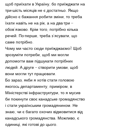
щоб приїхати в Україну, бо приїжджати на 
три-шість місяців не є достатньо. Якщо 
дійсно є бажання робити зміни, то треба 
їхати навіть не на рік, а на два-три –
обов’язково. Крім того, потрібно кілька 
речей. По-перше, треба з’ясувати, що 
саме потрібно.
Чому ми часто сюди приїжджаємо? Щоб 
зрозуміти потреби, щоб ми могли 
допомогти вам підшукати потрібних 
людей. А друге – створити умови, щоб 
вони могли тут працювати.
Бо зараз, якби я хотів стати головою 
якогось департаменту, приміром, в 
Міністерстві інфраструктури, то я мусив 
би покинути своє канадське громадянство 
і стати українським громадянином. Не 
знаю, чи є багато охочих відмовитися від 
канадського громадянства. Можливо, є 
одиниці, які готові до цього.