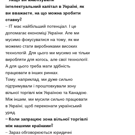
інтелектуальний капітал в Україні, як 
ви вважаєте, на що можна зробити 
ставку?
– ІТ має найбільший потенціал. І це 
допомагає економіці України. Але ми 
мусимо фокусуватися на тому, як ми 
можемо стати виробниками високих 
технологій. Для цього ми мусимо не тільки 
виробляти для когось, але свої технології. 
А для цього треба мати здібність 
працювати в інших ринках.
Тому, наприклад, ми дуже сильно 
підтримували і проштовхували зону 
вільної торгівлі між Україною та Канадою. 
Між іншим, ми мусили сильно працювати 
в Україні, щоб переконати український 
уряд.
– Коли запрацює зона вільної торгівлі 
між нашими країнами?
– Зараз обговорюються юридичні 