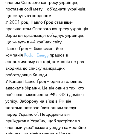
членом Світового конгресу українців, 
поставив собі мету – об’єднати українців, 
що живуть за кордоном.
У 2001 році Павло Ґрод став віце-
президентом Світового конгресу українців. 
Зараз ця організація об’єднує українців, 
що живуть в 44 країнах світу.
Павло Ґрод –  бізнесмен, його 
компанія 
Rodan Energy
 працює в 
енергетичному секторі, компанія не раз 
входила до списку найкращих 
роботодавців Канади.
У Канаді Павло Ґрод – один з головних 
адвокатів України. Це він один з тих, хто 
лобіював виключення РФ з G8 і домігся 
успіху. Заборону на в’їзд в РФ він 
жартома називає “визнанням заслуг 
перед Україною”. Нещодавно він 
приїжджав в Україну, щоб зустрітися з 
членами українського уряду і самостійно 
оцінити, що відбувається в Україні.