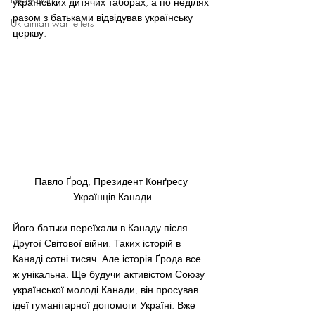
українських дитячих таборах, а по неділях 
разом з батьками відвідував українську 
Ukrainian war letters
церкву.
Павло Ґрод, Президент Конґресу 
Українців Канади
Його батьки переїхали в Канаду після 
Другої Світової війни. Таких історій в 
Канаді сотні тисяч. Але історія Ґрода все 
ж унікальна. Ще будучи активістом Союзу 
української молоді Канади, він просував 
ідеї гуманітарної допомоги Україні. Вже 