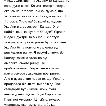
– Якщо дивитися на Україну та Канаду, то 
вони дуже схожі. Клімат, настрій людей, 
економіка, агроекономіка. Думаю, що 
Україна може стати як Канада через 10-
15 років. Хто є найбільший конкурент 
України в агросекторі? Канада. Хто 
найбільший конкурент Канади? Україна.
Щодо індустрії, то в Україні є потужні 
заводи, але просто ринки були знищені. 
Україна була повністю залежна від 
російського ринку. Я розумію чому, бо 
Канада також є залежна від 
американського ринку. Це 
проблематично. Через інновації ми 
намагаємося відкривати нові ринки.
Але я думаю, що через те, що Україна 
продавала більшість виробів до Росії, 
стандарти були нижчі і вони були 
неконкурентоздатні щодо Європи та 
Північної Америки. Ця війна змушує 
українську економіку стати більш 