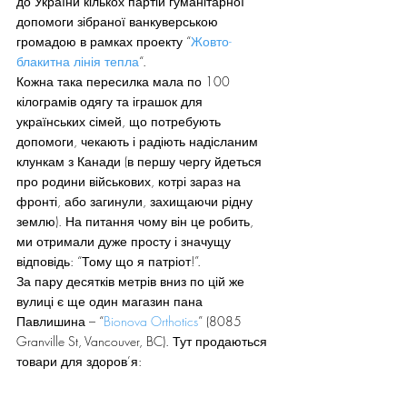
до України кількох партій гуманітарної 
допомоги зібраної ванкуверською 
громадою в рамках проекту “
Жовто-
блакитна лінія тепла
“.
Кожна така пересилка мала по 100 
кілограмів одягу та іграшок для 
українських сімей, що потребують 
допомоги, чекають і радіють надісланим 
клункам з Канади (в першу чергу йдеться 
про родини військових, котрі зараз на 
фронті, або загинули, захищаючи рідну 
землю). На питання чому він це робить, 
ми отримали дуже просту і значущу 
відповідь: “Тому що я патріот!”.
За пару десятків метрів вниз по цій же 
вулиці є ще один магазин пана 
Павлишина – “
Bionova Orthotics
” (8085 
Granville St, Vancouver, BC). Тут продаються 
товари для здоров’я: