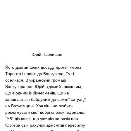
Юрій Павлишин
Його довгий шлях досвіду проляг через 
Торонто і привів до Ванкувера. Тут і 
оселився. В українській громаді 
Ванкувера пан Юрій відомий також тим, 
що є одним із бізнесменів, що не 
залишається байдужим до важкої ситуації 
на Батьківщині. Хоч він і не любить 
рекламувати свої добрі справи, журналіст 
“УВ” дізнався, що уже кілька разів пан 
Юрій за свій рахунок здійснтив пересилку 