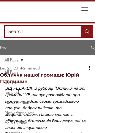
Post
All Posts
Dec 27, 2014
2 min read
All Posts
Обличчя нашої громади: Юрій
Павлишин
Culture
ВІД РЕДАКЦІЇ: В рубриці “Обличчя нашої 
Featured
громади” УВ планує розповідати про 
людей, які відомі своєю громадською 
News Ukraine
працею, доброчинністю  та 
News Vancouver
меценатством. Нашою метою є 
підтримка бізнесменів Ванкувера, які за 
Help Ukraine
власною ініціативою 
Recreation