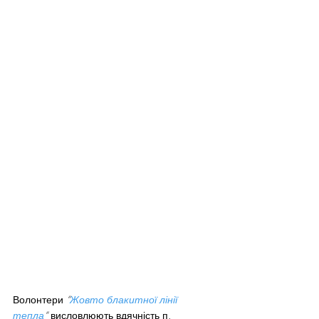
Волонтери 
“
Жовто блакитної лінії 
тепла
“
 висловлюють вдячність п. 