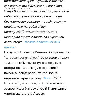
допомагають фінансувати українські 
громадські та гуманітарні проекти. 
Ukrainian war letters
Якщо Ви знаєте таких людей, які своїми 
добрими справами заслуговують на 
безкоштовну рекламу та підтримку – 
пишіть нам на редакційну 
пошту info@ukrainianvancouver.com. 
Матеріал нижче подано за ініціативи 
волонтерів “
Жовто блакитної лінії 
тепла
“. 
На вулиці Гранвіл у Ванкувері є крамничка 
“European Design Shoes”. Вона відома також 
тим, що окрім взуття тут знаходиться 
авторизована точка для пересилок 
пакунків, бандеролей та грошових 
переказів через систему “
Міст
” (7985 
Granville St, Vancouver, BC).  Власником і 
засновником бізнесу є Юрій Павлишин з 
українського міста Львова.