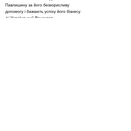
Павлишину за його безкорисливу 
допомогу і бажають успіху його бізнесу.
(с) Український Ванкувер
#business
#благодійність
Featured
News Vancouver
Recent Posts
See All