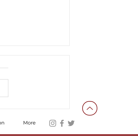
empire against the
’
on
More