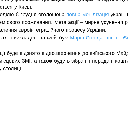
ться у Києві.
еділю 8 грудня оголошена 
повна мобілізація
 україн
сцем свого проживання. Мета акції – мирне усунення 
влення євроінтеграційного процесу України.
 акції викладені на Фейсбук: 
Марш Солідарності – 
ції буде відзнято відео-звернення до київського Май
ісцевих ЗМІ, а також будуть зібрані і передані кошт
у столиці.