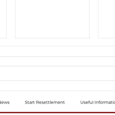
Europe Finances
The 
Terrorism
Rus
News
Start Resettlement
Useful Informati