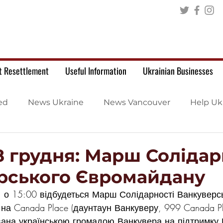
t Resettlement
Useful Information
Ukrainian Businesses
ed
News Ukraine
News Vancouver
Help Uk
8 грудня: Марш Солідар
рського Євромайдану
, о 15:00 відбудеться Марш Солідарності Ванкуверс
на Canada Place (даунтаун Ванкуверу, 999 Canada Pl,
ована українською громадою Ванкувера на підтримку