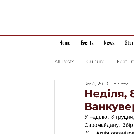
Home
Events
News
Star
All Posts
Culture
Featur
Dec 6, 2013
1 min read
Ukrainian war letters
Неділя, 
Ванкуве
У неділю, 8 грудня
Євромайдану. Збір 
BC). Акція організ