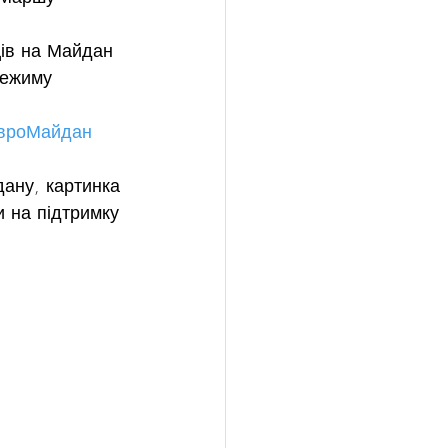
ців на Майдан 
режиму 
ЄвроМайдан 
дану, картинка 
и на підтримку 