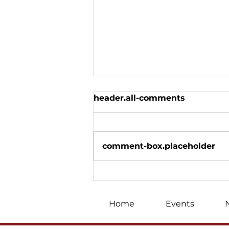
header.all-comments
comment-box.placeholder
Fighters of the Armed
Forces of Ukraine
congratulated women on
Home
Events
International Women’s
Day