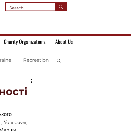
Charity Organizations
About Us
raine
Recreation
ності
ького 
 Vancouver, 
 Маршу 