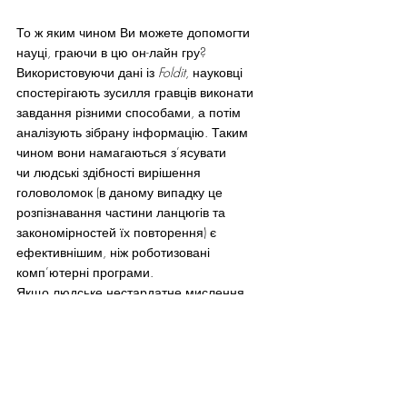
То ж яким чином Ви можете допомогти 
науці, граючи в цю он-лайн гру?
Використовуючи дані із 
Foldit
, науковці 
спостерігають зусилля гравців виконати 
завдання різними способами, а потім 
аналізують зібрану інформацію. Таким 
чином вони намагаються з’ясувати 
чи людські здібності вирішення 
головоломок (в даному випадку це 
розпізнавання частини ланцюгів та 
закономірностей їх повторення) є 
ефективнішим, ніж роботизовані 
комп’ютерні програми.
Якщо людське нестардатне мислення 
виявиться результативнішим, то 
програмісти зможуть “навчити” 
комп’ютери думати як люди для 
вирішення задач в медицині та біології. І 
тоді складати білки буде значно швидше, 