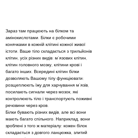
Зараз там працюють на білком та 
амінокислотами. Білки є робочими 
конячками в кожній клітині кожної живої 
істоти. Ваше тіло складається з трильйонів 
клітин, усіх різних видів: м’язових клітин, 
клітин головного мозку, клітини крові і 
багато інших. Всередині клітин білки 
дозволяють Вашому тілу функціювати: 
розщеплюють їжу для харчування м’язів, 
посилають сигнали через мозок, які 
контролюють тіло і транспортують поживні 
речовини через кров.
Білки бувають різних видів, але всі вони 
мають багато спільного. Наприклад, вони 
зроблені з того ж матеріалу: кожен білок 
складається з довгого ланцюжка, злитий 