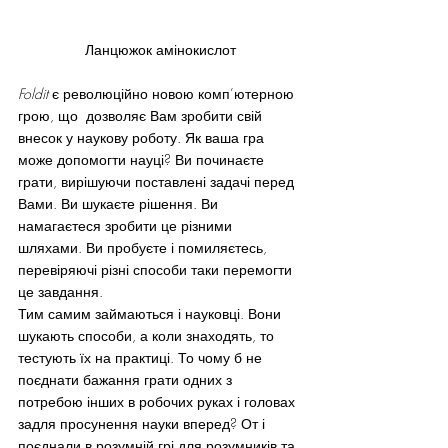
Ланцюжок амінокислот
Foldit
 є революційно новою комп’ютерною 
грою, що  дозволяє Вам зробити свій 
внесок у наукову роботу. Як ваша гра 
може допомогти науці? Ви починаєте 
грати, вирішуючи поставлені задачі перед 
Вами. Ви шукаєте рішення. Ви 
намагаєтеся зробити це різними 
шляхами. Ви пробуєте і помиляєтесь, 
перевіряючі різні способи таки перемогти 
це завдання.
Тим самим займаються і науковці. Вони 
шукають способи, а коли знаходять, то 
тестують їх на практиці. То чому б не 
поєднати бажання грати одних з 
потребою інших в робочих руках і головах 
задля просунення науки вперед? От і 
поєднали в розумній грі для розумників та 