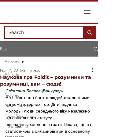
Post
All Posts
Feb 17, 2015
2 min read
All Posts
Наукова гра Foldit – розумники та
розумниці, вам – сюди!
Culture
Світлана Бесага (Ванкувер)
Featured
Не секрет, що багато людей є залежними 
від комп’ютерних ігор. Діти, підлітки, 
News Ukraine
молодь і люди середнього віку незалежно 
News Vancouver
від соціального статусу 
підвладні захопленню грати. Цікаво, що за 
Help Ukraine
статистикою в онлайнові ігри в основному 
Recreation