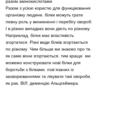
разом амінокислотами.
Разом з усією користю для функціювання 
організму людини, білки можуть грати 
певну роль у виникненні і перебігу хвороб. 
І в різних випадках вони діють по різному. 
Наприклад, білок має властивість 
згортатися. Різні види білків згортаються 
по різному. Чим більше ми знаємо про те, 
як саме вони згортаються, тим краще  ми 
можемо конструювати нові білки для 
боротьби з білками, пов’язаних із 
захворюваннями та лікувати такі хвороби, 
як рак, ВІЛ, деменцію Альцгеймера.