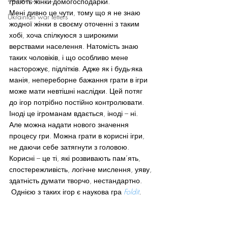
грають жінки-домогосподарки.
Мені дивно це чути, тому що я не знаю 
Ukrainian war letters
жодної жінки в своєму оточенні з таким 
хобі, хоча спілкуюся з широкими 
верствами населення. Натомість знаю 
таких чоловіків, і що особливо мене 
насторожує, підлітків. Адже як і будь-яка 
манія, непереборне бажання грати в ігри 
може мати невтішні наслідки. Цей потяг 
до ігор потрібно постійно контролювати. 
Іноді це ігроманам вдається, іноді – ні. 
Але можна надати нового значення 
процесу гри. Можна грати в корисні ігри, 
не даючи себе затягнути з головою. 
Корисні – це ті, які розвивають пам’ять, 
спостережливість, логічне мислення, уяву, 
здатність думати творчо, нестандартно. 
 Однією з таких ігор є наукова гра 
Foldit
.