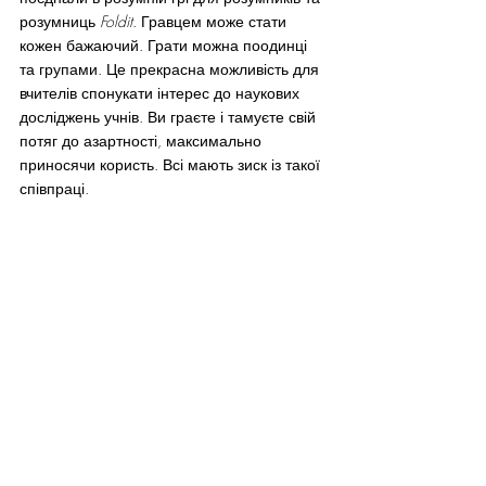
розумниць 
Foldit
. Гравцем може стати 
кожен бажаючий. Грати можна поодинці 
та групами. Це прекрасна можливість для 
вчителів спонукати інтерес до наукових 
досліджень учнів. Ви граєте і тамуєте свій 
потяг до азартності, максимально 
приносячи користь. Всі мають зиск із такої 
співпраці.