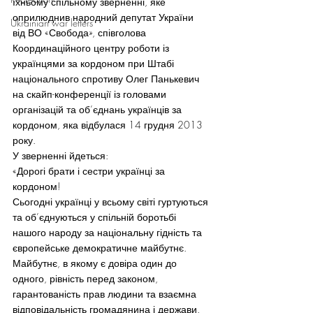
їхньому спільному зверненні, яке 
оприлюднив народний депутат України 
Ukrainian war letters
від ВО «Свобода», співголова 
Координаційного центру роботи із 
українцями за кордоном при Штабі 
національного спротиву Олег Панькевич 
на скайп-конференції із головами 
організацій та об’єднань українців за 
кордоном, яка відбулася 14 грудня 2013 
року.
У зверненні йдеться:
«Дорогі брати і сестри українці за 
кордоном!
Сьогодні українці у всьому світі гуртуються 
та об’єднуються у спільній боротьбі 
нашого народу за національну гідність та 
європейське демократичне майбутнє. 
Майбутнє, в якому є довіра один до 
одного, рівність перед законом, 
гарантованість прав людини та взаємна 
відповідальність громадянина і держави.