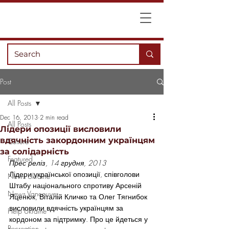
Post
All Posts
Dec 16, 2013
2 min read
All Posts
Лідери опозиції висловили
вдячність закордонним українцям
Culture
за солідарність
Featured
Прес реліз, 14 грудня, 2013
Лідери української опозиції, співголови 
News Ukraine
Штабу національного спротиву Арсеній 
News Vancouver
Яценюк, Віталій Кличко та Олег Тягнибок 
висловили вдячність українцям за 
Help Ukraine
кордоном за підтримку. Про це йдеться у 
Recreation