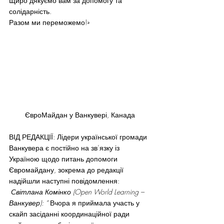
Щиро дякуємо вам за допомогу та 
солідарність.
Разом ми переможемо!»
ЄвроМайдан у Ванкувері, Канада
ВІД РЕДАКЦІЇ: Лідери української громади 
Ванкувера є постійно на зв’язку із 
Україною щодо питань допомоги 
Євромайдану, зокрема до редакції 
надійшли наступні повідомлення:
 Світлана Комінко (Open World Learning – 
Ванкувер): “
 Вчора я приймала участь у 
скайп засіданні координаційної ради 