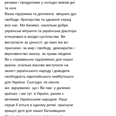
речами і продуктами у холодні зимові дні 
та ночі.
Ваша підтримка та допомога  зміцнює дух 
свободи, братерства та єднання серед 
всіх нас. Ми бачимо, наскільки добре 
українські мігранти та українська діаспора 
інтегровані в західні суспільства. Ви 
виступаєте за цінності, до яких ми всі 
прагнемо: за мир і свободу, демократію і 
верховенство закону, за права людини. 
Ви є справжньою підтримкою для нашої 
країни, оскільки масово виступили на 
захист українського народу і доводите 
необхідність європейського майбутнього 
для України. Сьогодні, як ніколи, 
ми  відчуваємо, що і Ви там, у далеких 
країнах, і ми тут, в Україні, разом є 
великим Українським народом. Наші 
серця б’ються в одному ритмі, прагнучи 
кращої долі для нашої Батьківщини.