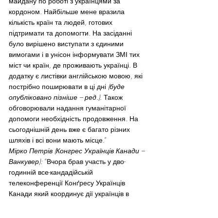
майдану по роботі з українцями за 
кордоном. Найбільше мене вразила 
кількість країн та людей, готових 
підтримати та допомогти. На засіданні 
було вирішено виступати з єдиними 
вимогами і в унісон інформувати ЗМІ тих 
міст чи країн, де проживають українці. В 
додатку є листівки англійською мовою, які 
пострібно поширювати в ці дні
 (буде 
опубліковано пізніше – ред.).
 Також 
обговорювали надання гуманітарної 
допомоги необхідність продовження. На 
сьогоднішній день вже є багато різних 
шляхів і всі вони мають місце.”
Мірко Петрів (Конгрес Українців Канади – 
Ванкувер):
 “Вчора брав участь у дво-
годинній все-кандадійській 
телеконференції Конґресу Українців 
Канади який координує дії українців в 
Канаді щодо Майдану. Усім небайдужим 
пропоную кланцнути 