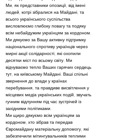
Ми, як представники опозиції, від імені 
людей, котрі зібралися на Майдані, та 
всього українського суспільства 
висловлюємо глибоку повагу та подяку 
всім небайдужим українцям за кордоном. 
Ми дякуємо за Вашу активну підтримку 
національного спротиву українців через 
мирні акції солідарності, які охопили 
десятки міст по всьому світу. Ми 
відчуваємо тепло Ваших гарячих сердець 
тут, на київському Майдані. Ваші спільні 
звернення до влади у країнах 
перебування, та правдиве висвітлення у 
місцевих медіа українських подій, звучать 
гучним відлунням під час зустрічей із 
західними політиками.
Ми щиро дякуємо всім українцям за 
кордоном, хто зібрав та передав 
Євромайдану матеріальну допомогу, які 
забезпечили мітингувальників теплими 