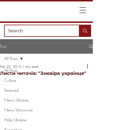
Post
All Posts
Feb 22, 2013
1 min read
All Posts
Листи читачів: "Зневіра українця"
Culture
Featured
News Ukraine
News Vancouver
Help Ukraine
Recreation