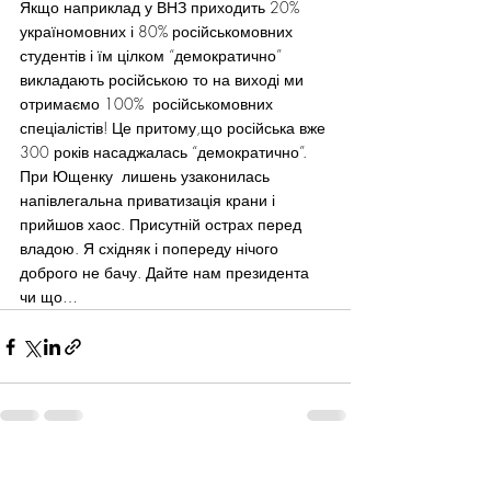
Якщо наприклад у ВНЗ приходить 20% 
україномовних і 80% російськомовних 
студентів і їм цілком “демократично” 
викладають російською то на виході ми 
отримаємо 100%  російськомовних 
спеціалістів! Це притому,що російська вже 
300 років насаджалась “демократично”.
При Ющенку  лишень узаконилась 
напівлегальна приватизація крани і 
прийшов хаос. Присутній острах перед 
владою. Я східняк і попереду нічого 
доброго не бачу. Дайте нам президента 
чи що…
Recent Posts
See All