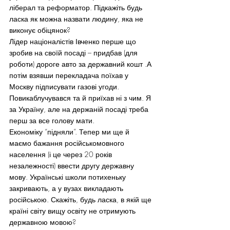
ліберал та реформатор. Підкажіть будь 
ласка як можна назвати людину, яка не 
виконує обіцянок?
Лідер націоналістів Івченко перше що 
зробив на своїй посаді – придбав (для 
роботи) дороге авто за державний кошт .А 
потім взявши перекладача поїхав у 
Москву підписувати газові угоди. 
Повикаблучувався та й приїхав ні з чим. Я 
за Україну, але на держаній посаді треба 
перш за все голову мати.
Економіку “підняли”. Тепер ми ще й 
маємо бажання російськомовного 
населення (і це через 20 років 
незалежності) ввести другу державну 
мову. Українські школи потихеньку 
закривають, а у вузах викладають 
російською. Скажіть, будь ласка, в якій ще 
країні світу вищу освіту не отримують 
державною мовою?