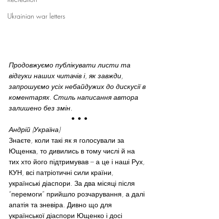
Ukrainian war letters
Продовжуємо публікувати листи та 
відгуки наших читачів і, як завжди, 
запрошуємо усіх небайдужих до дискусії в 
коментарях. Стиль написання автора 
залишено без змін. 
 • • •
Андрій (Україна)
Знаєте, коли такі як я голосували за 
Ющенка, то дивились в тому числі й на 
тих хто його підтримував – а це і наші Рух, 
КУН, всі патріотичні сили країни, 
українські діаспори. За два місяці після 
“перемоги” прийшло розчарування, а далі 
апатія та зневіра. Дивно що для 
української діаспори Ющенко і досі 