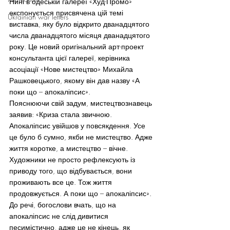
Нині в одеській галереї «Худ-Промо» 
експонується присвячена цій темі 
Ukrainian war letters
виставка, яку було відкрито дванадцятого 
числа дванадцятого місяця дванадцятого 
року. Це новий оригінальний арт-проект 
консультанта цієї галереї, керівника 
асоціації «Нове мистецтво» Михайла 
Рашковецького, якому він дав назву «А 
поки що – апокаліпсис».
Пояснюючи свій задум, мистецтвознавець 
заявив: «Криза стала звичною. 
Апокаліпсис увійшов у повсякдення. Усе 
це було б сумно, якби не мистецтво. Адже 
життя коротке, а мистецтво – вічне. 
Художники не просто рефлексують із 
приводу того, що відбувається, вони 
проживають все це. Тож життя 
продовжується. А поки що – апокаліпсис». 
До речі, богослови вчать, що на 
апокаліпсис не слід дивитися 
песимістично, адже це не кінець, як 