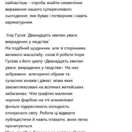
найчастіше – спроба знайти символічне 
вираження нашого суперечливого 
сьогодення, яке буває і потворним і навіть 
карикатурним.
 Ігор Гусєв ”Дванадцять хвилин уваги, 
викрадених у людства”
На подібний щоденник, але зі сторінками 
великого масштабу, схожі й роботи Ігоря 
Гусєва з його циклу «Дванадцять хвилин 
уваги, викрадених у людства». На них 
зображено  алегоричні образи та 
сучасних юнаків і дівчат, мізки яких 
закомплексовані на всіляких житейських 
забаганках. Чіткі графічні малюнки 
чорною фарбою на тлі алюмінієвої 
фольги підкреслюють холодність 
оточуючого світу. Роботи ці відверто 
публіцистичні й навіть плакатні, вони легко 
прочитуються.