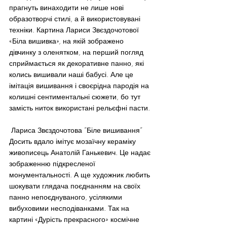
прагнуть винаходити не лише нові 
образотворчі стилі, а й використовувані 
техніки. Картина Лариси Звєздочотової 
«Біла вишивка», на якій зображено 
дівчинку з оленятком, на перший погляд 
сприймається як декоративне панно, які 
колись вишивали наші бабусі. Але це 
імітація вишивання і своєрідна пародія на 
колишні сентиментальні сюжети, бо тут 
замість ниток використані рельєфні пасти.
 Лариса Звєздочотова ”Біле вишивання”
Досить вдало імітує мозаїчну кераміку 
живописець Анатолій Ганькевич. Це надає 
зображенню підкресленої 
монументальності. А ще художник любить 
шокувати глядача поєднанням на своїх 
панно непоєднуваного, усілякими 
вибуховими несподіванками. Так на 
картині «Дурість прекрасного» космічне 