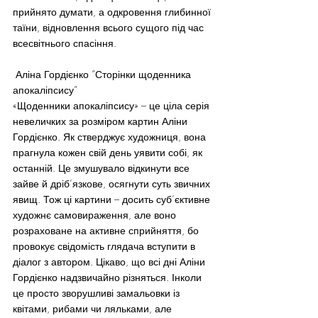
прийнято думати, а одкровення глибинної 
таїни, відновлення всього сущого під час 
всесвітнього спасіння.
 Аліна Гордієнко ”Сторінки щоденника 
апокаліпсису”
«Щоденники апокаліпсису» – це ціла серія 
невеличких за розміром картин Аліни 
Гордієнко. Як стверджує художниця, вона 
прагнула кожен свій день уявити собі, як 
останній. Це змушувало відкинути все 
зайве й дріб’язкове, осягнути суть звичних 
явищ. Тож ці картини – досить суб’єктивне 
художнє самовираження, але воно 
розраховане на активне сприйняття, бо 
провокує свідомість глядача вступити в 
діалог з автором. Цікаво, що всі дні Аліни 
Гордієнко надзвичайно різняться. Інколи 
це просто зворушливі замальовки із 
квітами, рибами чи ляльками, але 