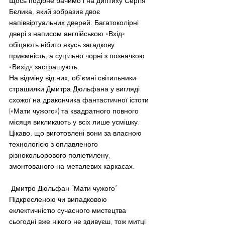
Щось подібне бачимо і на диптиху Сергія 
Бєлика, який зобразив двоє 
напіввіртуальних дверей. Багатоколірні 
двері з написом англійською «Вхід» 
обіцяють нібито якусь загадкову 
приємність, а суцільно чорні з позначкою 
«Вихід» застрашують.
На відміну від них, об’ємні світильники-
страшилки Дмитра Дюльфана у вигляді 
схожої на дракончика фантастичної істоти 
(«Мати чужого») та квадратного повного 
місяця викликають у всіх лише усмішку. 
Цікаво, що виготовлені вони за власною 
технологією з оплавленого 
різнокольорового поліетилену, 
змонтованого на металевих каркасах.
 Дмитро Дюльфан ”Мати чужого”
Підкресленою чи випадковою 
еклектичністю сучасного мистецтва 
сьогодні вже нікого не здивуєш, тож митці 