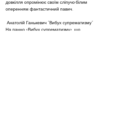
довкілля опромінює своїм сліпучо-білим 
оперенням фантастичний павич.
 Анатолій Ганькевич ”Вибух супрематизму”
На панно «Вибух супрематизму», що 
стало своєрідним символом цього 
вернісажу, можна бачити поєднання 
галактичного сяйва чи атомного вибуху з 
енергією й шаленством юні. Зображені на 
картині троє хлопчаків у карколомному 
польоті ніби линуть до сонця. І не 
страшить їх ні кінець супрематизму, від 
якого усюбіч летять уламки авангардного 
мистецтва початку минулого століття, ні 
обіцяний кінець світу. Художники 
побачили його очима невиправних 
оптимістів – одеситів.