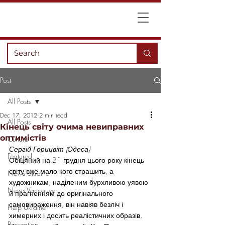
Post
All Posts
Dec 17, 2012
2 min read
All Posts
Кінець світу очима невиправних
оптимістів
Culture
Сергій Горицвіт (Одеса)
Featured
Обіцяний на 21 грудня цього року кінець 
світу вже мало кого страшить, а 
News Ukraine
художникам, наділеним бурхливою уявою 
News Vancouver
й прагненням до оригінального 
самовираження, він навіяв безліч і 
Help Ukraine
химерних і досить реалістичних образів. 
Recreation