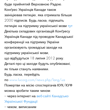
буде прийнятий Верховною Радою.
Конґрес Українців Канади також 
заініціював петицію, яка отримала більше 
2000 підписів. Будь ласка, підпишіть 
петицію на підтримку української мови 
тут
Декілька складових організацій Конґресу 
Українців Канади під проводом Канадської 
конференції на підтримку України 
організовують громадські заходи на 
підтримку української мови, 
що відбудуться 18 липня 2012 року. 
Деталі про ці заходи будуть опубліковані, 
як тільки стануть наявними.
Будь ласка, перейдіть 
по 
www.lucorg.com/news.php/lang/ua
Пожертви на місію спостерігачів КУК/КУФ 
можна зробити таким чином:
– через інтернет на 
веб-сайті Канадсько-
Української Фундації
– чеком, виписаним 