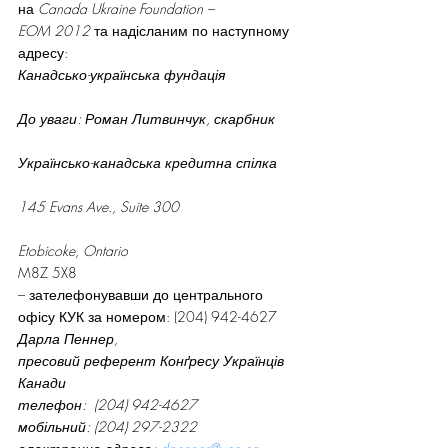
на 
Canada Ukraine Foundation – 
EOM 2012 
та надісланим по наступному 
адресу:
Канадсько-українська фундація
До уваги: Роман Литвинчук, скарбник
Українсько-канадська кредитна спілка
145 Evans Ave., Suite 300
Etobicoke, Ontario
M8Z 5X8
– зателефонувавши до центрального 
офісу КУК за номером: (204) 942-4627
Дарла Пеннер,
пресовий референт Конґресу Українців 
Канади
телефон:  (204) 942-4627
мобільний: (204) 297-2322