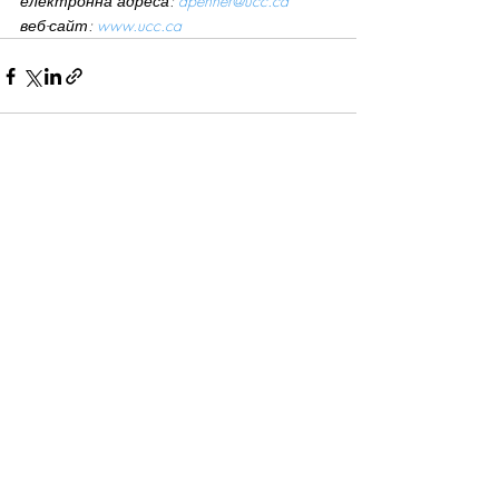
електронна адреса: 
dpenner@ucc.ca
веб-сайт: 
www.ucc.ca
Recent Posts
See All