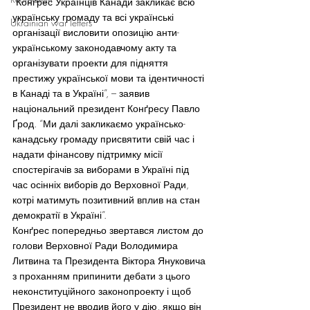
“Конґрес Українців Канади закликає всю 
українську громаду та всі українські 
Ukrainian war letters
організації висловити опозицію анти-
українському законодавчому акту та 
організувати проекти для підняття 
престижу української мови та ідентичності 
в Канаді та в Україні”, – заявив 
національний президент Конґресу Павло 
Ґрод. “Ми далі закликаємо українсько-
канадську громаду присвятити свій час і 
надати фінансову підтримку місії 
спостерігачів за виборами в Україні під 
час осінніх виборів до Верховної Ради, 
котрі матимуть позитивний вплив на стан 
демократії в Україні”.
Конґрес попередньо звертався листом до 
голови Верховної Ради Володимира 
Литвина та Президента Віктора Януковича 
з проханням припинити дебати з цього 
неконституційного законопроекту і щоб 
Президент не вводив його у дію, якщо він 