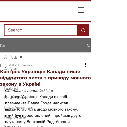
Post
All Posts
Jul 7, 2012
1 min read
All Posts
Конґрес Українців Канади пише
відкритого листа з приводу мовного
Culture
закону в Україні
Featured
Оттава- 6 липня 2012 р.
Конґрес Українців Канади в особі 
News Ukraine
президента Павла Ґрода написав 
News Vancouver
відкритого листа щодо мовного закону, 
який був представлений і пройшов друге 
Help Ukraine
слухання у Верховній Раді України.
Recreation