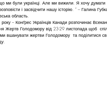
 що ми були українці. Але ми вижили. Я хочу думати
озповісти і засвідчити нашу історію. ” – Галина Губ
вська область.
року – Конґрес Українців Канади розпочинає Всекан
я Жертв Голодомору від 23-29 листопада щоб  спі
ями вшанувати жертви Голодомору  та поділитися св
ду.