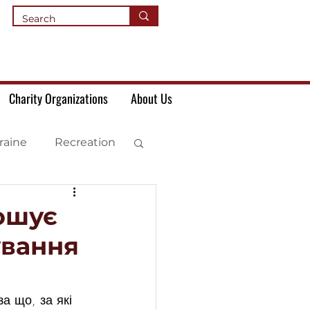
Charity Organizations
About Us
raine
Recreation
ошує
ування
а що, за які 