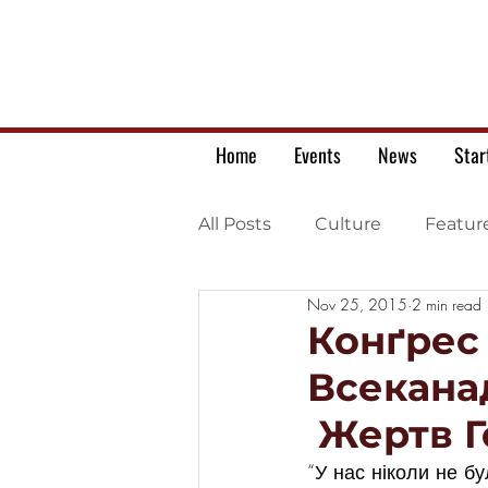
Home
Events
News
Star
All Posts
Culture
Featur
Nov 25, 2015
2 min read
Ukrainian war letters
Конґрес
Всекана
Жертв Г
“У нас ніколи не б