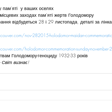
у пам’яті  у ваших оселях
 місцевих заходах пам’яті жертв Голодомору
ання відбудеться 28 і 29 листопада, деталі за лінк
ancouver.com/nov-282015-holodomor-maidan-commemoratio
ancouver.com/holodomor-commemoration-sunday-november
ртвам Голодомору-геноциду 1932-33 років
 Світ визнає!