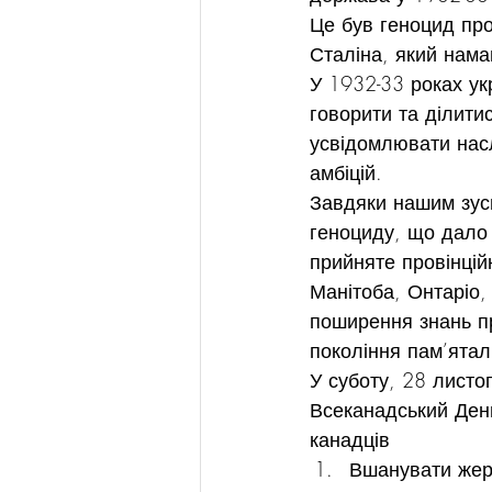
Це був геноцид пр
Сталіна, який нама
У 1932-33 роках ук
говорити та ділит
усвідомлювати насл
амбіцій.
Завдяки нашим зус
геноциду, що дало 
прийняте провінцій
Манітоба, Онтаріо,
поширення знань пр
покоління пам’ятали
У суботу, 28 листо
Всеканадський День
канадців
Вшанувати жер