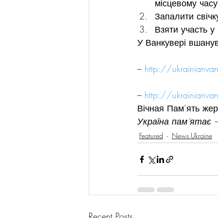
місцевому часу
Запалити свічк
Взяти участь у
У Ванкувері вшанув
– 
http://ukrainianv
– 
http://ukrainianv
Вічная Пам’ять же
Україна пам’ятає –
Featured
News Ukraine
Recent Posts