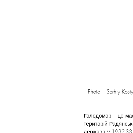
Photo – Serhiy Kosty
Голодомор – це мас
територій Радянсь
держава у 1932-33