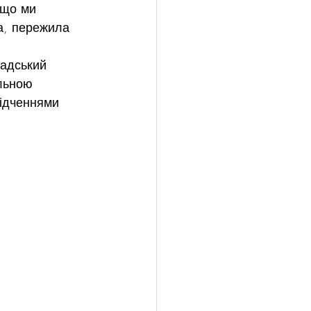
 що ми 
ка, пережила 
адський 
льною 
ідченнями 