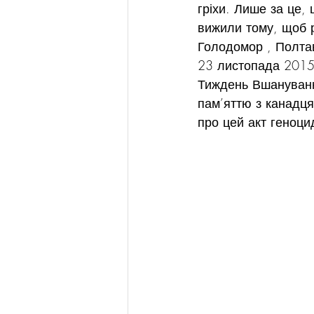
гріхи. Лише за це,
вижили тому, щоб р
Голодомор , Полта
23 листопада 2015 
Тиждень Вшануванн
пам’яттю з канадц
про цей акт геноци