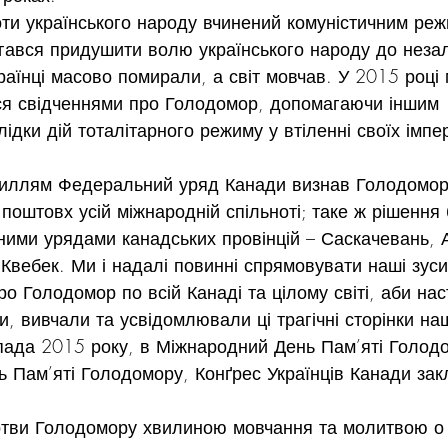
оти українського народу вчинений комуністичним ре
гався придушити волю українського народу до незал
раїнці масово помирали, а світ мовчав. У 2015 році 
ися свідченнями про Голодомор, допомагаючи іншим 
ідки дій тоталітарного режиму у втіленні своїх імпер
иллям Федеральний уряд Канади визнав Голодомор
поштовх усій міжнародній спільноті; таке ж рішення 
ними урядами канадських провінцій – Саскачевань, 
 Квебек. Ми і надалі повинні спрямовувати наші зус
о Голодомор по всій Канаді та цілому світі, аби нас
, вивчали та усвідомлювали ці трагічні сторінки нашо
пада 2015 року, в Міжнародний День Пам’яті Голодо
 Пам’яті Голодомору, Конґрес Українців Канади закл
тви Голодомору хвилиною мовчання та молитвою о 