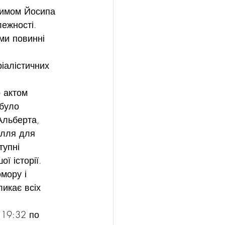
жимом Йосипа 
ежності.
ми повинні 
іалістичних 
 актом 
було 
Альберта, 
илля для 
тупні 
ї історії.
мору і 
икає всіх 
19:32 по 