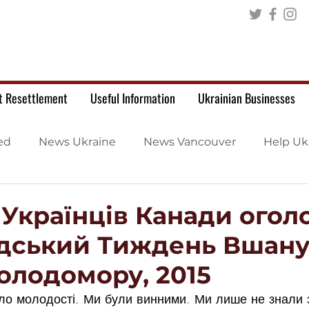
t Resettlement
Useful Information
Ukrainian Businesses
ed
News Ukraine
News Vancouver
Help Uk
 Українців Канади огол
дський Тиждень Вшан
олодомору, 2015
уло молодості. Ми були винними. Ми лише не знали з