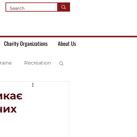
Charity Organizations
About Us
raine
Recreation
икає
чих