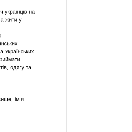
ч українців на
ва жити у 
ю 
їнських
а Українських 
приймати
ів, одягу та 
вище, ім’я