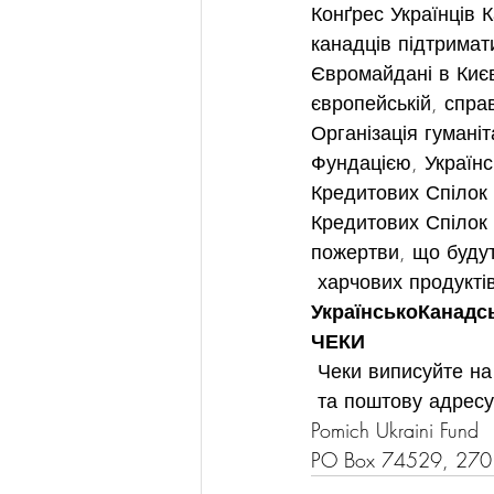
Конґрес Українців К
канадців підтримат
Євромайдані в Києв
європейській, спра
Організація гумані
Фундацією, Україн
Кредитових Спілок 
Кредитових Спілок 
пожертви, що будут
 харчових продукті
Українсько­Канад
ЧЕКИ
 Чеки виписуйте на
 та поштову адресу
Pomich Ukraini Fund
PO Box 74529, 270 