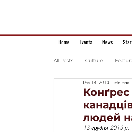
Home
Events
News
Star
All Posts
Culture
Featur
Dec 14, 2013
1 min read
Ukrainian war letters
Конґрес
канадці
людей на
13 грудня 2013 р.