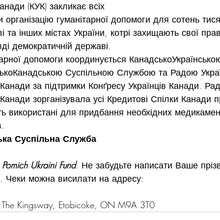
анади (КУК) закликає всіх 
и організацію гуманітарної допомоги для сотень тися
і та інших містах України, котрі захищають свої пра
вді демократичній державі.
тарної допомоги координується Канадсько­Українсько
сько­Канадською Суспільною Службою та Радою Укра
Канади за підтримки Конґресу Українців Канади. Рад
Канади зорганізувала усі Кредитові Спілки Канади 
ь використані для придбання необхідних медикамент
в.
ська Суспільна Служба
 
Pomich Ukraini Fund
. Не забудьте написати Ваше пріз
. Чеки можна висилати на адресу:
The Kingsway, Etobicoke, ON M9A 3T0