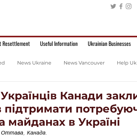
t Resettlement
Useful Information
Ukrainian Businesses
ed
News Ukraine
News Vancouver
Help Uk
 Українців Канади закл
в підтримати потребую
 майданах в Україні
  Оттава, Канада. 