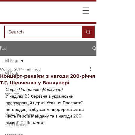
Post
All Posts
Mar 31, 2014
1 min read
All Posts
Концерт-реквієм з нагоди 200-річчя
Т.Г. Шевченка у Ванкувері
Culture
Софія Пилипенко (Ванкувер)
Featured
У неділю 23 березня в українській 
православній церкві Успіння Пресвятої 
News Ukraine
Богородиці відбувся концерт-реквієм на 
News Vancouver
честь Героїв Майдану та з нагоди 200-
річчя Т.Г. Шевченка.
Help Ukraine
Recreation