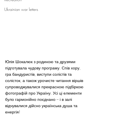
Ukrainian war letters
Юлія Шокалюк з родиною та друзями 
підготувала чудову програму. Спів хору, 
гра бандуристів, виступи солістів та 
солісток, а також урочисте читання віршів 
супроводжувалися прекрасною підбіркою 
фотографій про Україну. Усі ці елементи 
було гармонійно поєднано – і в залі 
відчувалися дійсно українська душа та 
енергія!