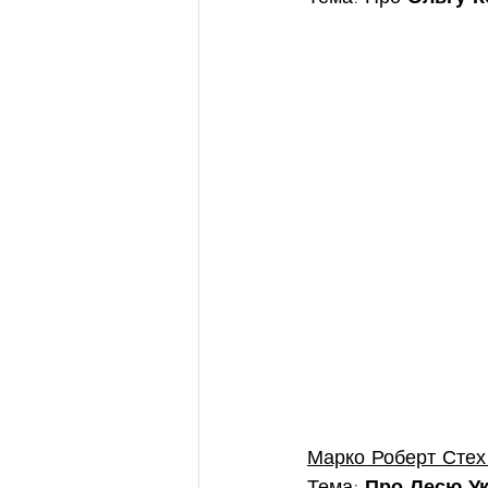
Марко Роберт Стех
Тема: 
Про Лесю Укр