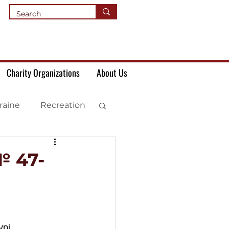
Charity Organizations
About Us
raine
Recreation
№ 47-
урі