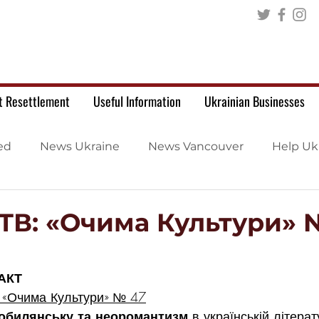
t Resettlement
Useful Information
Ukrainian Businesses
ed
News Ukraine
News Vancouver
Help Uk
ТВ: «Очима Культури» 
АКТ
 «Очима Культури» № 47
обилянську та неоромантизм
 в українській літерат