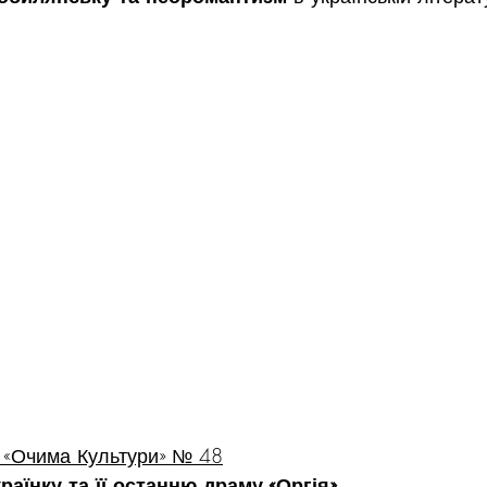
 «Очима Культури» № 48
аїнку та її останню драму «Оргія»