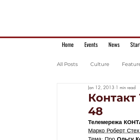
Home
Events
News
Star
All Posts
Culture
Featur
Jan 12, 2013
1 min read
Ukrainian war letters
Контакт 
48
Телемережа КОНТ
Марко Роберт Стех
Тема: Про 
Ольгу К