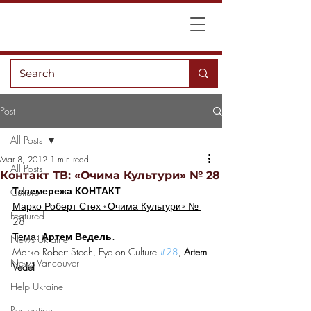
Post
All Posts
Mar 8, 2012
1 min read
All Posts
Контакт ТВ: «Очима Культури» № 28
Телемережа КОНТАКТ
Culture
Марко Роберт Стех «Очима Культури» № 
Featured
28
Тема: 
Артем Ведель.
News Ukraine
Marko Robert Stech, Eye on Culture 
#28
, 
Artem 
News Vancouver
Vedel
Help Ukraine
Recreation