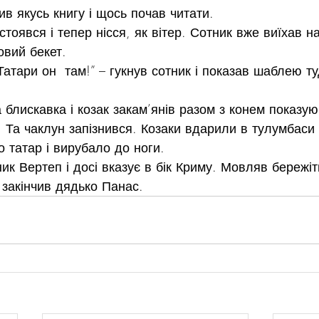
ив якусь книгу і щось почав читати.
стоявся і тепер нісся, як вітер. Сотник вже виїхав н
овий бекет.
атари он  там!” – гукнув сотник і показав шаблею ту
блискавка і козак закам’янів разом з конем показуюч
. Та чаклун запізнився. Козаки вдарили в тулумбаси 
о татар і вирубало до ноги.
ик Вертеп і досі вказує в бік Криму. Мовляв бережіт
– закінчив дядько Панас.