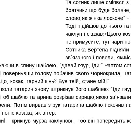
Та сотник лише сміявся з 
братчики що буде боляче,
слово,як жінка лоскоче” – 
Тоді підійшов до нього та
чаклун і сказав:»Цього ко
не примусите, тут чари пот
Сотника Вертепа підняли 
зв’язаного і повели, якийс
каючи в спину шаблею: “Давай гяур, іди.” Раптом со
 і повернувши голову побачив свого Чорнокрила. Та
Що, козак, гарний кінь? Був твій, стане мій!”
 коли татарин знову штрикнув його шаблею: “Іди,гяур
і об шаблю татарина розрізав сирицю,якою зв’язали
 вели. Потім вирвав з рук татарина шаблю і скочив на
 поніс козака, як вітер.
и! – крикнув мурза чаклунові, – бо він попередить ко