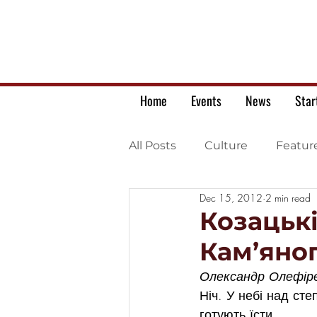
Home
Events
News
Star
All Posts
Culture
Featur
Dec 15, 2012
2 min read
Ukrainian war letters
Козацькі
Кам’яно
Олександр Олефіре
Ніч. У небі над сте
готують їсти.