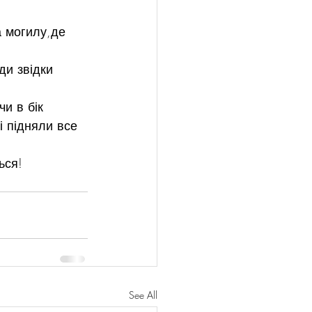
а могилу,де 
ди звідки 
и в бік 
і підняли все 
ься!
See All