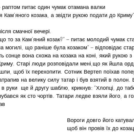
– раптом питає один чумак отамана валки
я Кам’яного козака, а звідти рукою подати до Криму”
ісля смачної вечері.
що то за Кам’яний козак?” – питає молодий чумак ст
на могилі, що раніше була козаком” – відповідає ста
ть сонце вона схожа на козака на коні, який рукою 
Криму. Старі люди розповідали мені,що як йшла орда
ийшли, щоб їх перехопити. Сотник Вертеп поїхав попе
атрапив на велику силу татар і був взятий в полон. 
в руки  ще й другу шаблю, крикнув: “Хлопці, до табо
рубався як сто чортів. Татари ледве взяли його, а го
ав
Вороги довго його катува
щоб він провів їх до козац