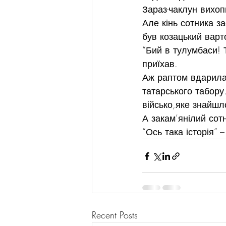
Зараз-чаклун вихоп
Але кінь сотника за
був козацький варт
“Бий в тулумбаси! Т
приїхав.
Аж раптом вдарила 
татарського табору
військо,яке знайшл
А закам’янілий сотн
“Ось така історія” 
Recent Posts