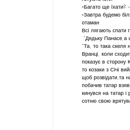
«Багато ще їхати? 
«Завтра будемо біл
отаман
Всі лягають спати п
 “Дядьку Панасе,а 
“Та, то така скеля 
Вранці, коли сходи
показує в сторону 
то козаки з Січі в
щоб розвідати,та н
побачив татар взяв 
кинувся на татар і 
сотню свою врятув