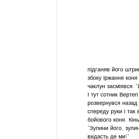
підганяв його штри
збоку іржання коня
чаклун засміявся: “
І тут сотник Вертеп
розвернувся назад 
спереду руки і так
бойового коня. Кінь
“Зупини його, зупин
видасть де ми!”