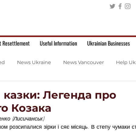
t Resettlement
Useful Information
Ukrainian Businesses
ed
News Ukraine
News Vancouver
Help Uk
 казки: Легенда про
го Козака
нко (Лисичанськ)
пом розсипалися зірки і сяє місяць. В степу чумаки 