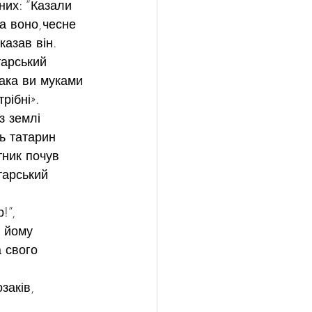
них: “Казали 
а воно,чесне 
казав він.
тарський 
зака ви муками 
рібні».
з землі 
ь татарин 
тник почув 
тарський 
!”, 
 йому  
 свого 
заків, 