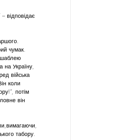
 – відповідає 
аршого.
рий чумак. 
з шаблею 
 на Україну, 
ред війська 
Він коли 
ру!”, потім 
ловне він 
ли,вимагаючи, 
ького табору. 