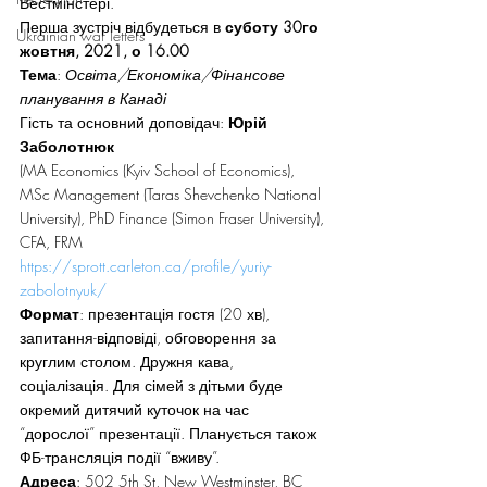
Вестмінстері. 
Перша зустріч відбудеться в 
суботу 30го 
Ukrainian war letters
жовтня, 2021, о 16.00
Тема
: 
Освіта/Економіка/Фінансове 
планування в Канаді
Гість та основний доповідач: 
Юрій 
Заболотнюк
(MA Economics (Kyiv School of Economics), 
MSc Management (Taras Shevchenko National 
University), PhD Finance (Simon Fraser University), 
CFA, FRM
https://sprott.carleton.ca/profile/yuriy-
zabolotnyuk/
Формат
: презентація гостя (20 хв), 
запитання-відповіді, обговорення за 
круглим столом. Дружня кава, 
соціалізація. Для сімей з дітьми буде 
окремий дитячий куточок на час 
“дорослої” презентації. Планується також 
ФБ-трансляція події “вживу”. 
Адреса
: 502 5th St, New Westminster, BC 