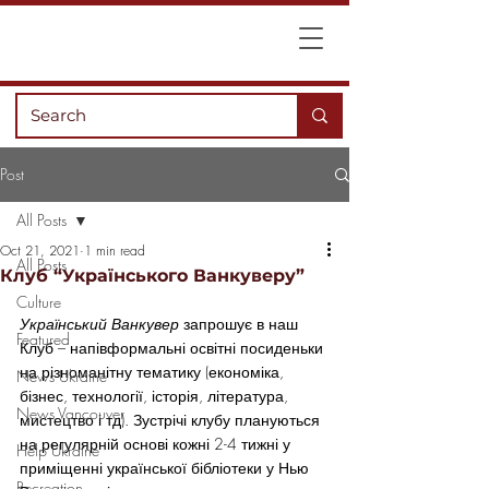
Post
All Posts
Oct 21, 2021
1 min read
All Posts
Клуб “Українського Ванкуверу”
Culture
Український Ванкувер
 запрошує в наш 
Featured
Клуб – напівформальні освітні посиденьки 
на різноманітну тематику (економіка, 
News Ukraine
бізнес, технології, історія, література, 
News Vancouver
мистецтво і тд). Зустрічі клубу плануються 
на регулярній основі кожні 2-4 тижні у 
Help Ukraine
приміщенні української бібліотеки у Нью 
Recreation