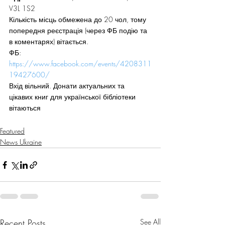
V3L 1S2 
Кількість місць обмежена до 20 чол, тому 
попередня реєстрація (через ФБ подію та 
в коментарях) вітається.  
ФБ: 
https://www.facebook.com/events/4208311
19427600/
Вхід вільний. Донати актуальних та 
цікавих книг для української бібліотеки 
вітаються 
Featured
News Ukraine
Recent Posts
See All