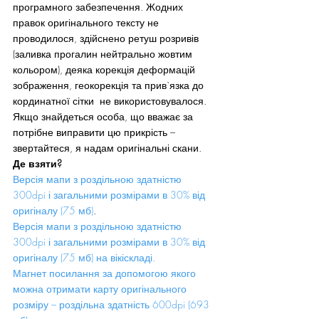
програмного забезпечення. Жодних 
правок оригінального тексту не 
проводилося, здійснено ретуш розривів 
(заливка прогалин нейтрально жовтим 
кольором), деяка корекція деформацій 
зображення, геокорекція та прив`язка до 
кординатної сітки  не використовувалося. 
Якщо знайдеться особа, що вважає за 
потрібне виправити цю прикрість – 
звертайтеся, я надам оригінальні скани.
Де взяти?
Версія мапи з роздільною здатністю 
300dpi і загальними розмірами в 30% від 
оригіналу (75 мб)
.
Версія мапи з роздільною здатністю 
300dpi і загальними розмірами в 30% від 
оригіналу (75 мб) на вікіскладі.
Магнет посилання за допомогою якого 
можна отримати карту оригінального 
розміру – роздільна здатність 600dpi (693 