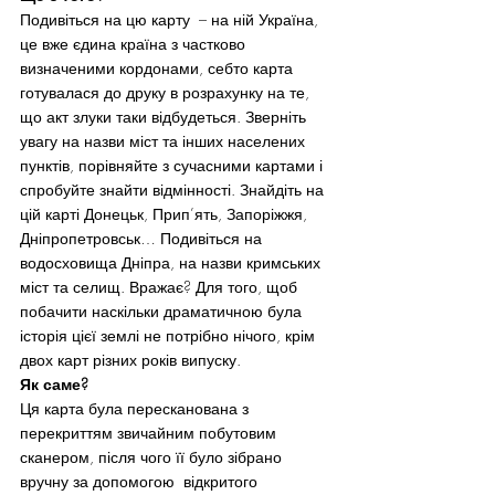
Подивіться на цю карту  – на ній Україна, 
це вже єдина країна з частково 
визначеними кордонами, себто карта 
готувалася до друку в розрахунку на те, 
що акт злуки таки відбудеться. Зверніть 
увагу на назви міст та інших населених 
пунктів, порівняйте з сучасними картами і 
спробуйте знайти відмінності. Знайдіть на 
цій карті Донецьк, Прип’ять, Запоріжжя, 
Дніпропетровськ… Подивіться на 
водосховища Дніпра, на назви кримських 
міст та селищ. Вражає? Для того, щоб 
побачити наскільки драматичною була 
історія цієї землі не потрібно нічого, крім 
двох карт різних років випуску.
Як саме?
Ця карта була пересканована з 
перекриттям звичайним побутовим 
сканером, після чого її було зібрано 
вручну за допомогою  відкритого 