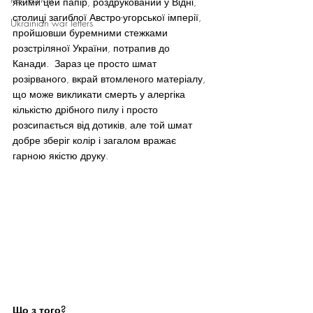
якими цей папір, роздрукований у Відні, 
столиці загиблої Австро-угорської імперії, 
Ukrainian war letters
пройшовши буремними стежками 
розстріляної України, потрапив до 
Канади.  Зараз це просто шмат 
розірваного, вкрай втомленого матеріалу, 
що може викликати смерть у алергіка 
кількістю дрібного пилу і просто 
розсипається від дотиків, але той шмат 
добре зберіг колір і загалом вражає 
гарною якістю друку.
Що з того?