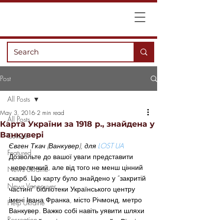
Post
All Posts
May 3, 2016
2 min read
All Posts
Карта України за 1918 р., знайдена у
Ванкувері
Culture
Євген Ткач (Ванкувер), для 
LOST UA
Featured
Дозвольте до вашої уваги представити 
 невеличкий, але від того не менш цінний 
News Ukraine
скарб. Цю карту було знайдено у “закритій 
News Vancouver
частині” бібліотеки Українського центру 
імені Івана Франка, місто Річмонд, метро 
Help Ukraine
Ванкувер. Важко собі навіть уявити шляхи 
Recreation