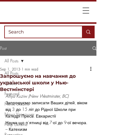
Post
All Posts
Sep 1, 2013
1 min read
All Posts
Запрошуємо на навчання до
української школи у Нью-
Culture
Вестмінстері
Featured
Alfiya Kuziw (New Westminster, BC)
Запрошуємо записати Ваших дітей, віком 
News Ukraine
від 3 до 15 літ до Рідної Школи при 
News Vancouver
Катедрі Пресв. Евхаристії
Наука що п’ятниці від 7-ої до 9-ої вечора.
Help Ukraine
– Катехизм
Recreation