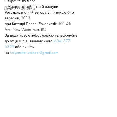
– Українська мова
– Мистецькі зайняття й виступи
Ukrainian war letters
Реєстрація о 7-ій вечора у п’ятницю 6-го 
вересня, 2013
при Катедрі Пресв. Евхаристії: 501 4th 
Ave, New Westminster, BC
За додатковою інформацією телефонуйте 
до отця Юрія Вишневського 
(604) 377-
6329
 або пишіть 
на 
holyeucharistschool@gmail.com