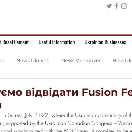
t Resettlement
Useful Information
Ukrainian Businesses
ed
News Ukraine
News Vancouver
Help Uk
мо відвідати Fusion Fe
й
val in Surrey, July 21-22, where the Ukrainian community of 
art, supported by the Ukrainian Canadian Congress – Vanco
y and synchronized with the BC Games, It promises to be 