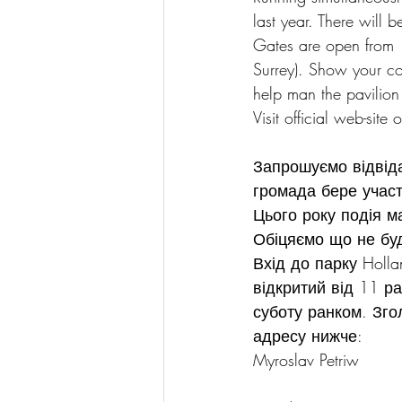
last year. There will b
Gates are open from 1
Surrey). Show your col
help man the pavilion 
Visit official web-site o
Запрошуємо відвідат
громада бере участ
Цього року подія м
Обіцяємо що не буд
Вхід до парку Holla
відкритий від 11 р
суботу ранком. Зго
адресу нижче:
Myroslav Petriw