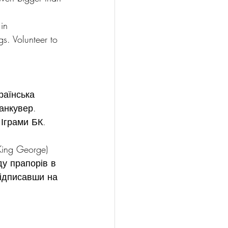
in 
s. Volunteer to 
раїнська 
анкувер.
Іграми БК. 
King George) 
ду прапорів в 
ідписавши на 