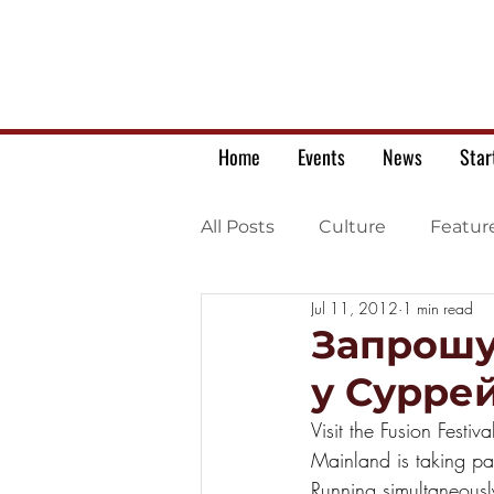
Home
Events
News
Star
All Posts
Culture
Featur
Jul 11, 2012
1 min read
Ukrainian war letters
Запрошує
у Сурре
Visit the Fusion Festi
Mainland is taking p
Running simultaneousl