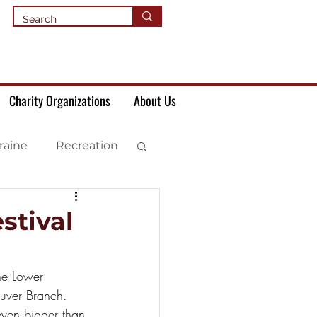
Charity Organizations
About Us
raine
Recreation
stival
the Lower 
uver Branch.
even bigger than 