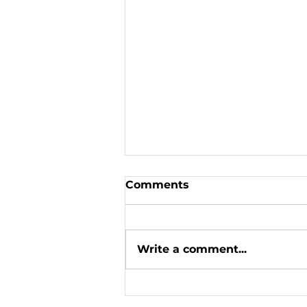
Comments
Write a comment...
«We won on the
Christmas front»: Oleh