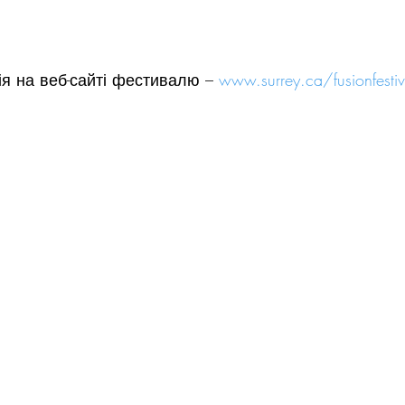
я на веб-сайті фестивалю – 
www.surrey.ca/fusionfestiv