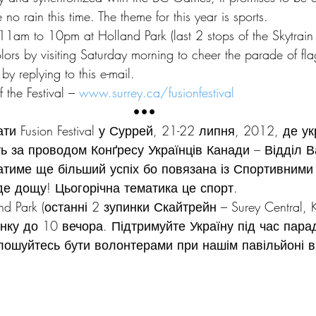
e no rain this time. The theme for this year is sports.
1am to 10pm at Holland Park (last 2 stops of the Skytrain 
ors by visiting Saturday morning to cheer the parade of flag
by replying to this e-mail.
f the Festival – 
www.surrey.ca/fusionfestival
•••
и Fusion Festival у Суррей, 21-22 липня, 2012, де ук
ь за проводом Конґресу Українців Канади – Відділ В
атиме ще більший успіх бо повязана із Спортивними 
е дощу! Цьогорічна тематика це спорт.
nd Park (останні 2 зупинки Скайтрейн – Surey Central, 
анку до 10 вечора. Підтримуйте Україну під час пара
лошуйтесь бути волонтерами при нашім павільйоні в