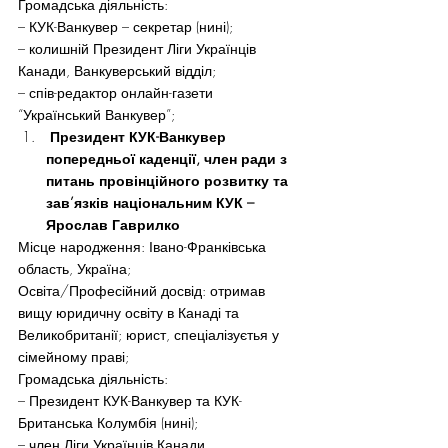
Громадська діяльність:
– КУК-Ванкувер – секретар (нині);
– колишній Президент Ліги Українців 
Канади, Ванкуверський відділ;
– спів-редактор онлайн-газети 
“Український Ванкувер”;
 Президент КУК-Ванкувер 
попередньої каденції, член ради з 
питань провінційного розвитку та 
зав’язків національним КУК – 
Ярослав Гаврилко
Місце народження: Івано-Франківська 
область, Україна;
Освіта/Професійний досвід: отримав 
вищу юридичну освіту в Канаді та 
Великобританії; юрист, спеціалізуєтья у 
сімейному праві;
Громадська діяльність:
– Президент КУК-Ванкувер та КУК- 
Британська Колумбія (нині);
– член Ліги Українців Канади, 