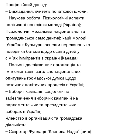
Професійний досвід:
– Викладання: вчитель початкової школи;
– Наукова робота: Психологічні аспекти 
політичної поведінки молоді (Україна); 
Психологічні механізми національної та 
громадянської самоідентифікації молоді 
(Україна); Культурні аспекти переконань та 
поведінки батьків щодо освіти дітей у 
сім”ях іммігрантів з України (Канада);
– Польові дослідження: організація та 
імплементація загальнонаціональних 
опитувань громадської думки щодо 
поточних політичних процесів в Україні;
– Виборчі кампанії: соціологічне 
забезпечення виборчих кампаній на 
парламентських та президентських 
виборах в Україні;
Членство в організаціях та громадська 
діяльність:
– Секретар Фундації “Кленова Надія” (нині)