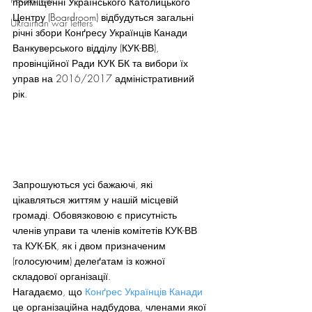
приміщенні Українського Католицького 
Центру (Boardroom) відбудуться загальні 
Ukrainian war letters
річні збори Конґресу Українців Канади 
Ванкуверського відділу (КУК-ВВ), 
провінційної Ради КУК БК та вибори їх 
управ на 2016/2017 адміністративний 
рік.
Запрошуються усі бажаючі, які 
цікавляться життям у нашій місцевій 
громаді. Обовязковою є присутність 
членів управи та членів комітетів КУК-ВВ 
та КУК-БК, як і двом призначеним  
(голосуючим) делеґатам із кожної 
складової організації.
Нагадаємо, що 
Конґрес Українців Канади
це організаційна надбудова, членами якої 