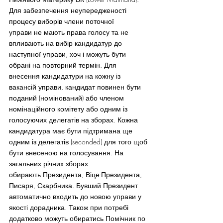
Для забезпечення неупередженості 
процесу виборів члени поточної 
управи не мають права голосу та не 
впливають на вибір кандидатур до 
наступної управи, хоч і можуть бути 
обрані на повторний термін. Для 
внесення кандидатури на кожну із 
вакансій управи, кандидат повинен бути 
поданий (номінований) або членом 
номінаційного комітету або одним із 
голосуючих делегатів на зборах. Кожна 
кандидатура має бути підтримана ще 
одним із делегатів (seconded) для того щоб 
бути внесеною на голосування. На 
загальних річних зборах 
обирають Президента, Віце-Президента, 
Писаря, Скарбника. Бувший Президент 
автоматично входить до новою управи у 
якості дорадника. Також при потребі 
додатково можуть обиратись Помічник по 