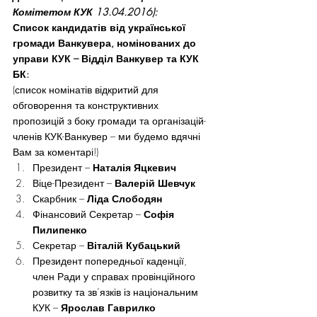
Комітетом КУК 13.04.2016):
Список кандидатів від української 
громади Ванкувера, номінованих до 
управи КУК – Відділ Ванкувер та КУК 
БК:
(список номінатів відкритий для 
обговорення та конструктивних 
пропозицій з боку громади та організацій-
членів КУК-Ванкувер – ми будемо вдячні 
Вам за коментарі!)
Президент – 
Наталія Яцкевич
Віце-Президент – 
Валерій Шевчук
Скарбник – 
Ліда Слободян
Фінансовий Секретар – 
Софія 
Пилипенко
Секретар – 
Віталій Кубацький
Президент попередньої каденції, 
член Ради у справах провінційного 
розвитку та зв’язків із національним 
КУК – 
Ярослав Гаврилко