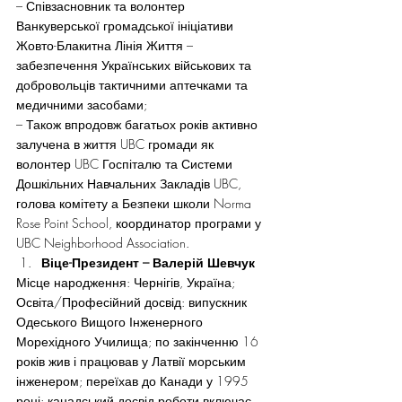
– Співзасновник та волонтер 
Ванкуверської громадської ініціативи 
Жовто-Блакитна Лінія Життя – 
забезпечення Українських військових та 
добровольців тактичними аптечками та 
медичними засобами;
– Також впродовж багатьох років активно 
залучена в життя UBC громади як 
волонтер UBC Госпіталю та Системи 
Дошкільних Навчальних Закладів UBC, 
голова комітету а Безпеки школи Norma 
Rose Point School, координатор програми у 
UBC Neighborhood Association.
Віце-Президент – Валерій Шевчук
Місце народження: Чернігів, Україна;
Освіта/Професійний досвід: випускник 
Одеського Вищого Інженерного 
Морехідного Училища; по закінченню 16 
років жив і працював у Латвії морським 
інженером; переїхав до Канади у 1995 
році; канадський досвід роботи включає 