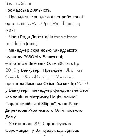
Business School.
Громадська діяльність:
– Президент Канадської неприбуткової 
організації O.W.L. Open World Learning 
(нині);
– Член Ради Директорів Maple Hope 
Foundation (нині);
– менеджер Українсько-Канадського 
журналу РАЗОМ у Ванкувері;
– протягом Зимових Олімпійських Ігр 
2010 у Ванкувері: Президент Ukrainian 
Canadian Social Services in Vancouver 
протягом Зимових Олімпійських Ігр 2010 
у Ванкувері;  менеджер фандрейзингової 
кампанії на підтримку Національної 
Параолімпійської Збірної; член Ради 
Директорів Українського Олімпійського 
Дому.
– У листопаді 2013 організувала 
Євромайдан у Ванкувері, що відіграв 