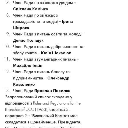
Член Ради по зв’язках з урядом – 
Світлана Комінко
Член Ради по зв’язках з 
громадськістю та медіа) – 
Ірина 
Широка
Член Ради з питань освіти та молоді – 
Денис Поліщук
Член Ради з питань доброчинності та 
збору коштів – 
Юлія Шокалюк
Член Ради з гуманітарних питань – 
Михайло Ільїн
Член Ради з питань бізнесу та 
підприємництва – 
Олександр 
Коваленко
Член Ради 
Ярослав Похилко
Запропонований список складено у 
відповідності з Rules and Regulations for the 
Branches of UCC (1963), сторінка 3, 
параграф 2 : “Виконавчий Комітет має 
складатися з щонайменше: Президента, 