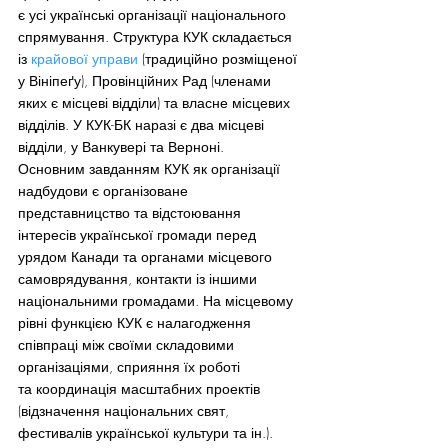
є усі українські організації національного 
спрямування. Структура КУК складається 
із 
крайової управи
 (традиційно розміщеної 
у Вініпеґу), Провінційних Рад (членами 
яких є місцеві відділи) та власне місцевих 
відділів. У КУК-БК наразі є два місцеві 
відділи, у Ванкувері та Верноні.
Основним завданням КУК як організації 
надбудови є організоване 
представницство та відстоювання 
інтересів української громади перед 
урядом Канади та органами місцевого 
самоврядування, контакти із іншими 
національними громадами. На місцевому 
рівні функцією КУК є налагодження 
співпраці між своїми складовими 
організаціями, сприяння їх роботі 
та координація масштабних проектів 
(відзначення національних свят, 
фестивалів української культури та ін.).