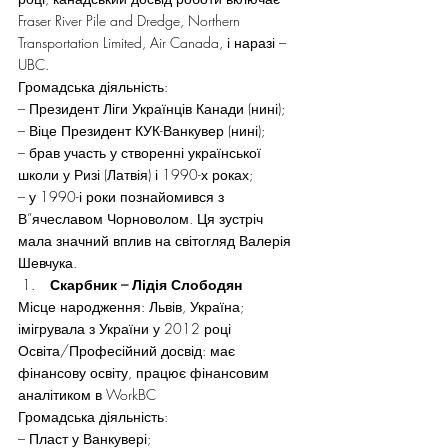
Fraser River Pile and Dredge, Northern 
Transportation Limited, Air Canada, і наразі –  
UBC.
Громадська діяльність:
– Президент Ліги Українців Канади (нині);
– Віце Президент КУК-Ванкувер (нині);
– брав участь у створенні української 
школи у Ризі (Латвія) і 1990-х роках;
– у 1990-і роки познайомився з 
В”ячеславом Чорноволом. Ця зустріч 
мала значний вплив на світогляд Валерія 
Шевчука.
 Скарбник – Лідія Слободян
Місце народження: Львів, Україна; 
імігрувала з України у 2012 році
Освіта/Професійний досвід: має 
фінансову освіту, працює фінансовим 
аналітиком в WorkBC
Громадська діяльність:
– Пласт у Ванкувері;