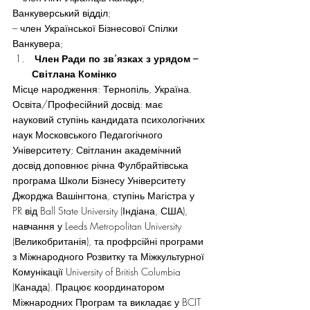
Ванкуверський відділ;
– член Української Бізнесової Спілки 
Ванкувера;
 Член Ради по зв’язках з урядом – 
Світлана Комінко
Місце народження: Тернопіль, Україна.
Освіта/Професійний досвід: має 
науковий ступінь кандидата психологічних 
наук Московського Педагогічного 
Університету; Світланин академічний 
досвід доповнює річна Фулбрайтівська 
програма Школи Бізнесу Університету 
Джорджа Вашінгтона, ступінь Магістра у 
PR від Ball State University (Індіана, США), 
навчання у Leeds Metropolitan University 
(Великобританія), та профрсійні програми  
з Міжнародного Розвитку та Міжкультурної 
Комунікації University of British Columbia 
(Канада). Працює координатором 
Міжнародних Програм та викладає у BCIT 