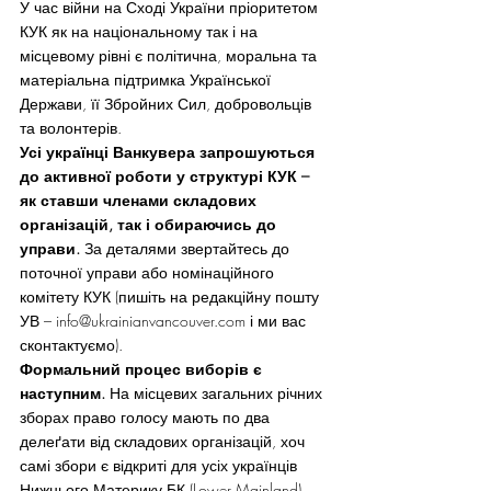
У час війни на Сході України пріоритетом 
КУК як на національному так і на 
місцевому рівні є політична, моральна та 
матеріальна підтримка Української 
Держави, її Збройних Сил, добровольців 
та волонтерів.
Усі українці Ванкувера запрошуються 
до активної роботи у структурі КУК – 
як ставши членами складових 
організацій, так і обираючись до 
управи.
 За деталями звертайтесь до 
поточної управи або номінаційного 
комітету КУК (пишіть на редакційну пошту 
УВ – info@ukrainianvancouver.com і ми вас 
сконтактуємо).
Формальний процес виборів є 
наступним.
 На місцевих загальних річних 
зборах право голосу мають по два 
делеґати від складових організацій, хоч 
самі збори є відкриті для усіх українців 
Нижнього Материку БК (Lower Mainland). 