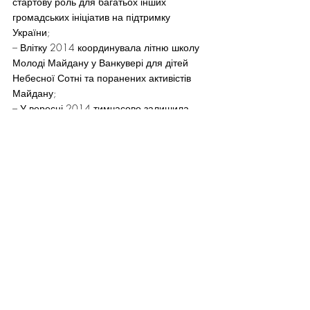
стартову роль для багатьох інших 
громадських ініціатив на підтримку 
України;
– Влітку 2014 координувала літню школу 
Молоді Майдану у Ванкувері для дітей 
Небесної Сотні та поранених активістів 
Майдану;
– У вересні 2014 тимчасово залишила 
роботу у BCIT та поїхала в Україну, де 
разом зі своїм чоловіком Михайлом була 
волонтером у військових госпіталях 
Львова та Києва.
 Член Ради по зв’язках з 
громадськістю та медіа – Ірина 
Широка
Місце народження: Тернопіль, Україна.
Освіта/Професійний досвід: має ступінь 
Магістра у Business Administration.
Громадська діяльність:
– Голова Kомітету з Гуманітарних Питань 
КУК-Ванкувер (нині);