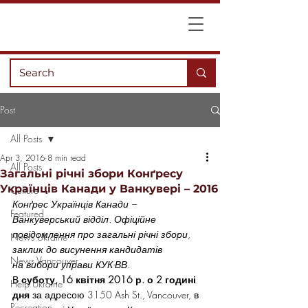
Post
All Posts
Apr 3, 2016
8 min read
All Posts
Загальні річні збори Конґресу
Українців Канади у Ванкувері – 2016
Culture
Конґрес Українців Канади – 
Featured
Ванкуверський відділ. Офіційне 
повідомлення про загальні річні збори, 
News Ukraine
заклик до висунення кандидатів 
News Vancouver
на вибори управи КУК-ВВ.  
В 
суботу, 16 квітня 2016 р. о 2 годині 
Help Ukraine
дня
 за адресою 3150 Ash St., Vancouver, в 
Recreation