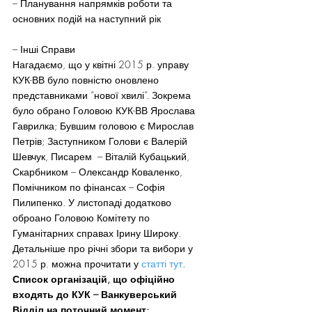
– Планування напрямків роботи та 
основних подій на наступний рік
– Інші Справи
Нагадаємо, що у квітні 2015 р. управу 
КУК-ВВ було повністю оновлено 
представниками “нової хвилі”. Зокрема 
було обрано Головою КУК-ВВ Ярослава 
Гаврилка; Бувшим головою є Мирослав 
Петрів; Заступником Голови є Валерій 
Шевчук, Писарем  – Віталій Кубацький, 
Скарбником – Олександр Коваленко, 
Помічником по фінансах – Софія 
Пилипенко. У листопаді додатково 
оброано Головою Комітету по 
Гуманітарних справах Ірину Широку. 
Детальніше про річні збори та вибори у 
2015 р. можна прочитати у 
статті тут
.
Список організацій, що офіційно 
входять до КУК – Ванкуверський 
Відділ на поточний момент: