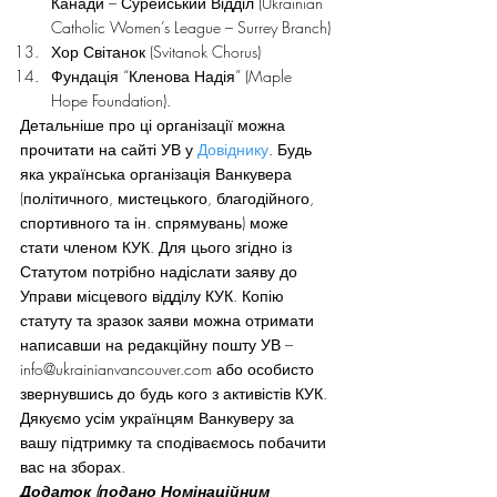
Канади – Сурейський Відділ (Ukrainian 
Catholic Women’s League – Surrey Branch)
Хор Світанок (Svitanok Chorus)
Фундація “Кленова Надія” (Maple 
Hope Foundation).
Детальніше про ці організації можна 
прочитати на сайті УВ у 
Довіднику
. Будь 
яка українська організація Ванкувера 
(політичного, мистецького, благодійного, 
спортивного та ін. спрямувань) може 
стати членом КУК. Для цього згідно із 
Статутом потрібно надіслати заяву до 
Управи місцевого відділу КУК. Копію 
статуту та зразок заяви можна отримати 
написавши на редакційну пошту УВ – 
info@ukrainianvancouver.com або особисто 
звернувшись до будь кого з активістів КУК.
Дякуємо усім українцям Ванкуверу за 
вашу підтримку та сподіваємось побачити 
вас на зборах.
Додаток (подано Номінаційним 