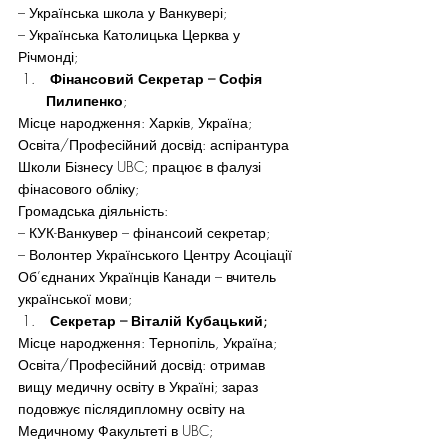
– Українська школа у Ванкувері;
– Українська Католицька Церква у 
Річмонді;
 Фінансовий Секретар – Софія 
Пилипенко
;
Місце народження: Харків, Україна;
Освіта/Професійний досвід: аспірантура 
Школи Бізнесу UBC; працює в фалузі 
фінасового обліку;
Громадська діяльність:
– КУК-Ванкувер – фінансоий секретар;
– Волонтер Українського Центру Асоціації 
Об’єднаних Українців Канади – вчитель 
української мови;
 Секретар – Віталій Кубацький;
Місце народження: Тернопіль, Україна;
Освіта/Професійний досвід: отримав 
вищу медичну освіту в Україні; зараз 
подовжує післядипломну освіту на 
Медичному Факультеті в UBC;