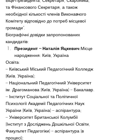
Віце-Президента, Секретаря, Скарбника, 
та Фінансового Секретаря, а також 
необхідної кількості членів Виконавчого 
Комітету відповідно до потреб місцевої 
громади”.
Біографічні довідки запропонованих 
кандидатів:
Президент – Наталія Яцкевич
:Місце 
народження: Київ, Україна
Освіта:
– Київський Міський Педагогічний Колледж 
(Київ, Україна);
– Національний Педагогічний Університет 
ім. Драгоманова (Київ, Україна) – Бакалавр.
– Інститут Соціальної та Політичної 
Психології Академії Педагогічних Наук 
України (Київ, Україна) – аспірантура;
– Університет Британської Колумбії 
(Інститут з Досліджень Дошкільної Освіти, 
Факультет Педагогіки) – аспірантура (в 
процесі);