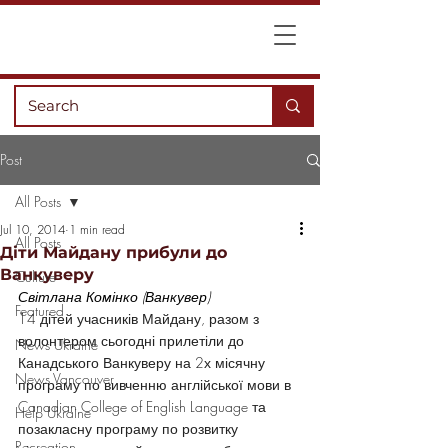
Post
All Posts
Jul 10, 2014
1 min read
All Posts
Діти Майдану прибули до
Ванкуверу
Culture
Світлана Комінко (Ванкувер)
Featured
14 дітей учасників Майдану, разом з 
волонтером сьогодні прилетіли до 
News Ukraine
Канадського Ванкуверу на 2х місячну 
News Vancouver
програму по вивченню англійської мови в 
Canadian College of English Language та 
Help Ukraine
позакласну програму по розвитку 
Recreation