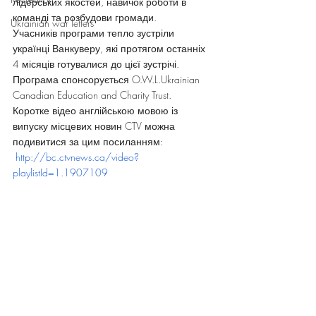
лідерських якостей, навичок роботи в 
команді та розбудови громади. 
Ukrainian war letters
Учасників програми тепло зустріли 
українці Ванкуверу, які протягом останніх 
4 місяців готувалися до цієї зустрічі. 
Програма спонсорується 
O.W.L.Ukrainian 
Canadian Education and Charity Trust
. 
Коротке відео англійською мовою із 
випуску місцевих новин CTV можна 
подивитися за цим посиланням: 
http://bc.ctvnews.ca/video?
playlistId=1.1907109