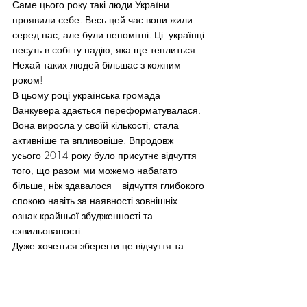
Саме цього року такі люди України 
проявили себе. Весь цей час вони жили 
серед нас, але були непомітні. Ці  українці 
несуть в собі ту надію, яка ще теплиться. 
Нехай таких людей більшає з кожним 
роком!
В цьому році українська громада 
Ванкувера здається переформатувалася. 
Вона виросла у своїй кількості, стала 
активніше та впливовіше. Впродовж 
усього 2014 року було присутнє відчуття 
того, що разом ми можемо набагато 
більше, ніж здавалося – відчуття глибокого 
спокою навіть за наявності зовнішніх 
ознак крайньої збудженності та 
схвильованості.
Дуже хочеться зберегти це відчуття та 
перенести його через наступні роки. 
Бажаю всім читачам доброго, сильного і, 
головне, переможного нового року! Разом 
до світлого 2015го!