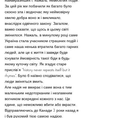
найвиразніших і, нажаль, невеселих подій.
За цей рік ми побачили як багато було 
скоєно зла і водночас яку неймовірну 
хвилю добра воно ж і викликало, 
внаслідок одвічного закону. Загалом, 
важко сказати, що щось в цьому світі 
змінилося. Нажаль, в минулому році саме 
Україна стала учасником страшних подій і 
саме наша ненька втратила багато гарних 
людей, але це є життя і завжди буде 
існувати ймовірність такої біди в будь-
якому куточку світу. Як згадує старе 
прислів’я “history never repeats itself but it 
rhymes”. Було б наївно сподіватися, що 
люди зміняться вмить.
Але надія не вмирає і саме вона є тим 
маленьким недоторканим і незламним 
вогником всередені кожного з нас. Це 
єдине, що неможливо вбити або вкрасти.
Відправляючись до Канади 3 роки назад я 
і був рухомий тією самою надією. 