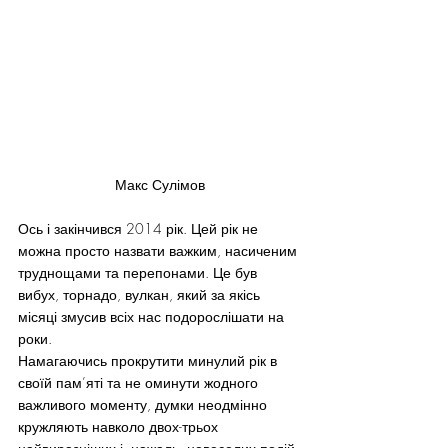
Макс Сулімов
Ось і закінчився 2014 рік. Цей рік не 
можна просто назвати важким, насиченим 
труднощами та перепонами. Це був 
вибух, торнадо, вулкан, який за якісь 
місяці змусив всіх нас подорослішати на 
роки.
Намагаючись прокрутити минулий рік в 
своїй пам’яті та не оминути жодного 
важливого моменту, думки неодмінно 
кружляють навколо двох-трьох 