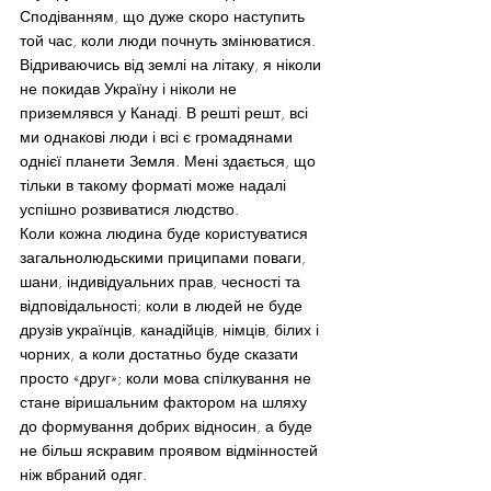
Сподіванням, що дуже скоро наступить 
той час, коли люди почнуть змінюватися. 
Відриваючись від землі на літаку, я ніколи 
не покидав Україну і ніколи не 
приземлявся у Канаді. В решті решт, всі 
ми однакові люди і всі є громадянами 
однієї планети Земля. Мені здається, що 
тільки в такому форматі може надалі 
успішно розвиватися людство.
Коли кожна людина буде користуватися 
загальнолюдьскими приципами поваги, 
шани, індивідуальних прав, чесності та 
відповідальності; коли в людей не буде 
друзів українців, канадійців, німців, білих і 
чорних, а коли достатньо буде сказати 
просто «друг»; коли мова спілкування не 
стане віришальним фактором на шляху 
до формування добрих відносин, а буде 
не більш яскравим проявом відмінностей 
ніж вбраний одяг.