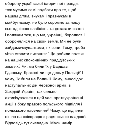
оборону української історичної правди, 
тож мусимо самі подбати про те, щоб 
нашим дітям, внукам і правнукам в 
майбутньому, не було соромно за нашу 
сьогоднішню слабкість, та доказати світові 
і полякам теж, що ми, українці, боролися і 
оборонялися на своїй землі. Ми не були 
зайдами-окупантами, як вони. Тому, треба 
чітко ставити питання: “Що робили поляки 
на наших споконвічних прадідівських 
землях? Чи, ми били їх у Варшаві, 
Гданську, Кракові, чи ще десь у Польщі? І 
чому, їх били на Волині? Чому, внаслідок 
наступальних дій Червоної армії, в 
Західній Україні, так сильно 
активізувалися в цей час  протиукраїнські 
акції з боку правого польського підпілля і 
польського населення? Чому, це підпілля 
пішло на співпрацю з радянською владою?
Відповідь тут очевидна. Мали намір 