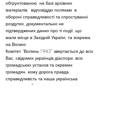
обгрунтованою  на базі архівних  
матеріалів,  відповіддю полякам  в 
обороні справедливості та спростуванні  
роздутих, документально не 
підтверджених даних про ті події, що 
мали місце в Західній Україні, та зокрема 
на Волині.
Комітет “Волинь-1943” звертається до всіх 
Вас, свідомих українців діаспори, всіх 
громадських установ та окремих 
громадян, кому дорога правда, 
справедливість та наша українська 
справа, про Вашу посильну матеріальну 
поміч в справі своєчасного видання даної 
книги.
Також, комітет планує провести 
якнаймасовішу презентацію та 
розповсюдження її у Польщі, бо ця книга 
стане приводом для широкої дискусії у 
польських наукових  та елітних кругах 