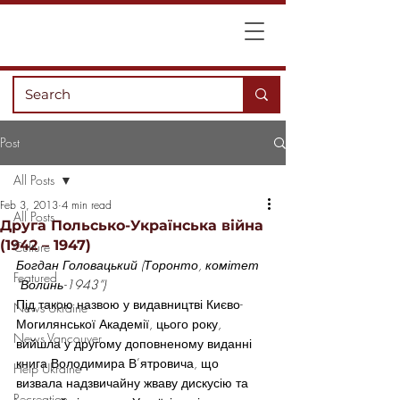
Post
All Posts
Feb 3, 2013
4 min read
All Posts
Друга Польсько-Українська війна
(1942 – 1947)
Culture
Богдан Головацький (Торонто, комітет 
Featured
“Волинь-1943”)
Під такою назвою у видавництві Києво-
News Ukraine
Могилянської Академії, цього року, 
News Vancouver
вийшла у другому доповненому виданні 
книга Володимира В’ятровича, що 
Help Ukraine
визвала надзвичайну жваву дискусію та 
Recreation