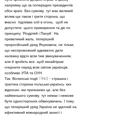
напрямку ще за попередніх президентів 
обох країн. Без сумніву, тут має великий 
вплив ще також і третя сторона, що 
вчасно  підливає олії в огонь,  щоб не 
допустити  цього примирення та діє по 
принципу “Розділяй і Пануй”. На 
превеликий жаль, теперішній 
проросійський уряд Януковича, не тільки, 
що неспроможний адекватно дати 
належну відсіч всім тим звинуваченням, 
але й зробить все, щоб якнайгірше 
очорнити перед всім світом українців, 
особливо УПА та ОУН.
Так, Волинські події 1943 – страшна і 
трагічна сторінка польсько-українсь- ких 
відносин, ми признаємо це, але без 
найменшого сумніву, тут немає і неможе 
бути односторонніх обвинувачень. І тому, 
що теперішній уряд України не здатний на 
ефективний міжнародний захист і 