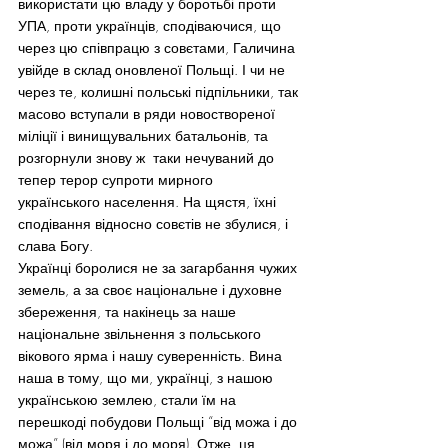
використати цю владу у боротьбі проти 
УПА, проти українців, сподіваючися, що 
через цю співпрацю з совєтами, Галичина 
увійде в склад оновленої Польщі. І чи не 
через те, колишні польські підпільники, так 
масово вступали в ряди новоствореної 
міліції і винищувальних батальонів, та 
розгорнули знову ж  таки нечуваний до 
тепер терор супроти мирного 
українського населення. На щястя, їхні 
сподівання відносно совєтів не збулися, і 
слава Богу.
Українці боролися не за загарбання чужих 
земель, а за своє національне і духовне 
збереження, та накінець за наше 
національне звільнення з польського 
вікового ярма і нашу суверенність. Вина 
наша в тому, що ми, українці, з нашою 
українською землею, стали їм на 
перешкоді побудови Польщі “від можа і до 
можа” (від моря і до моря). Отже, ця 