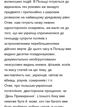
волинських подій. В Польщі готуються до 
відзначень тих роковин аж занадто 
предвзято і притензійно з широким 
розмахом на найвищому урядовому рівні. 
Отже, нам готують низку певних 
односторонніх оскаржень, аж мало не до 
того, що ми українці спричинилися до 
геноциду супроти поляків з 
астрономічними перебільшеннями 
дійсних жертв. До цього часу в Польщі вже 
видано десятки псевдонаукових, 
документально необгрунтованих 
люксусових видань книжок, фільмів, есеїв 
та масу статей на цю тему, де 
виставляють нас, українців, світові як 
вбивць, різунів, сокирників і т.п.
Отже, про польсько-українське 
потепління, двосторонне прощення, чи 
“День Примирення”, з їхнього боку вже 
неможе бути й  мови, хоч так багато вже 
було зроблено добрих справ  в цьому 