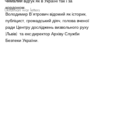
чималий відгук як в Україні так і за 
кордоном.
Ukrainian war letters
Володимир В’ятрович відомий як історик, 
публіцист, громадський діяч, голова вченої 
ради Центру досліджень визвольного руху 
(Львів)  та екс-директор Архіву Служби 
Безпеки України.