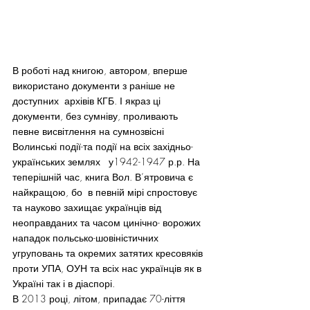
В роботі над книгою, автором, вперше 
використано документи з раніше не 
доступних  архівів КГБ. І якраз ці 
документи, без сумніву, проливають 
певне висвітлення на сумнозвісні 
Волинські події-та події на всіх західньо-
українських землях   у1942-1947 р.р. На 
теперішній час, книга Вол. В’ятровича є 
найкращою, бо  в певній мірі спростовує 
та науково захищає українців від 
неоправданих та часом цинічно- ворожих 
нападок польсько-шовіністичних 
угруповань та окремих затятих кресовяків 
проти УПА, ОУН та всіх нас українців як в 
Україні так і в діаспорі.
В 2013 році, літом, припадає 70-ліття 