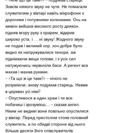
Зовсім ніякого звуку не чути. Не помагали 
служителям у вівтарі навіть мікрофони з 
дорогими і потужними колонками. Ось на 
амвон вийшов високого росту диякон, 
підняв вгору руку з орарем, відкрив 
широко уста, і … ні звуку! Жодного звуку 
не подав і великий хор, хоч добре було 
видно як напружувалися тенори, аж 
піднімаючи вище голови, і з усіх сил 
натужуючись червоніли баси. А регент все 
махав і махав руками.
– «Та що ж це таке?» – нічого не 
розуміючи, знову подумав старець. Невже 
в церквах усі німі?
– Опустимося в один храм і ти все 
побачиш і зрозумієш… – сказав ангел.
Ніким не видимі вони повільно опустилися 
у вівтар. Перед престолом стояв головний 
служитель, а по обидві сторони від нього 
більше десяти його співслужителів. 