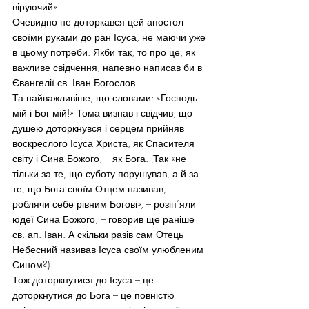
віруючий».
Очевидно не доторкався цей апостол 
своїми руками до ран Ісуса, не маючи уже 
в цьому потреби. Якби так, то про це, як 
важливе свідчення, напевно написав би в 
Євангелії св. Іван Богослов.
Та найважливіше, що словами: «Господь 
мій і Бог мій!» Тома визнав і свідчив, що 
душею доторкнувся і серцем прийняв 
воскреслого Ісуса Христа, як Спасителя 
світу і Сина Божого, – як Бога. (Так «не 
тільки за те, що суботу порушував, а й за 
те, що Бога своїм Отцем називав, 
роблячи себе рівним Богові», – розіп’яли 
юдеї Сина Божого, – говорив ще раніше 
св. ап. Іван. А скільки разів сам Отець 
Небесний називав Ісуса своїм улюбленим 
Сином?).
Тож доторкнутися до Ісуса – це 
доторкнутися до Бога – це повністю 