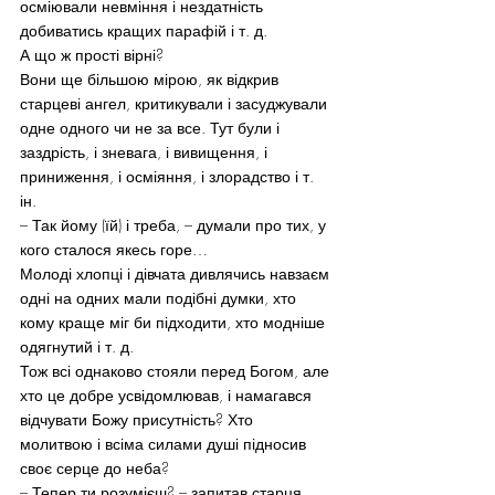
осміювали невміння і нездатність 
добиватись кращих парафій і т. д.
А що ж прості вірні?
Вони ще більшою мірою, як відкрив 
старцеві ангел, критикували і засуджували 
одне одного чи не за все. Тут були і 
заздрість, і зневага, і вивищення, і 
приниження, і осміяння, і злорадство і т. 
ін.
– Так йому (їй) і треба, – думали про тих, у 
кого сталося якесь горе…
Молоді хлопці і дівчата дивлячись навзаєм 
одні на одних мали подібні думки, хто 
кому краще міг би підходити, хто модніше 
одягнутий і т. д.
Тож всі однаково стояли перед Богом, але 
хто це добре усвідомлював, і намагався 
відчувати Божу присутність? Хто 
молитвою і всіма силами душі підносив 
своє серце до неба?
– Тепер ти розумієш? – запитав старця 