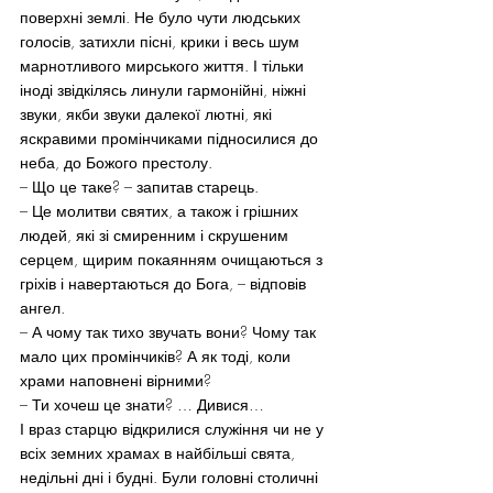
поверхні землі. Не було чути людських 
голосів, затихли пісні, крики і весь шум 
марнотливого мирського життя. І тільки 
іноді звідкілясь линули гармонійні, ніжні 
звуки, якби звуки далекої лютні, які 
яскравими промінчиками підносилися до 
неба, до Божого престолу.
– Що це таке? – запитав старець.
– Це молитви святих, а також і грішних 
людей, які зі смиренним і скрушеним 
серцем, щирим покаянням очищаються з 
гріхів і навертаються до Бога, – відповів 
ангел.
– А чому так тихо звучать вони? Чому так 
мало цих промінчиків? А як тоді, коли 
храми наповнені вірними?
– Ти хочеш це знати? … Дивися…
І враз старцю відкрилися служіння чи не у 
всіх земних храмах в найбільші свята, 
недільні дні і будні. Були головні столичні 