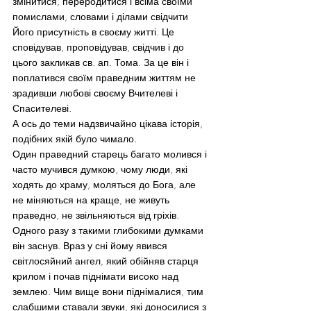
змінитися, переродитися і всіма своїми 
помислами, словами і ділами свідчити 
Його присутність в своєму житті. Це 
сповідував, проповідував, свідчив і до 
цього закликав св. ап. Тома. За це він і 
поплатився своїм праведним життям не 
зрадивши любові своєму Вчителеві і 
Спасителеві.
А ось до теми надзвичайно цікава історія, 
подібних якій було чимало.
Один праведний старець багато молився і 
часто мучився думкою, чому люди, які 
ходять до храму, моляться до Бога, але 
не міняються на краще, не живуть 
праведно, не звільняються від гріхів.
Одного разу з такими глибокими думками 
він заснув. Враз у сні йому явився 
світлосяйний ангел, який обійняв старця 
крилом і почав піднімати високо над 
землею. Чим вище вони піднімалися, тим 
слабшими ставали звуки, які доносилися з 