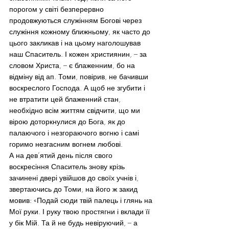
порогом у світі безперервно 
продовжуються служінням Богові через 
служіння кожному ближньому, як часто до 
цього закликав і на цьому наголошував 
наш Спаситель. І кожен християнин, – за 
словом Христа, – є блаженним, бо на 
відміну від ап. Томи, повірив, не бачивши 
воскреслого Господа. А щоб не згубити і 
не втратити цей блаженний стан, 
необхідно всім життям свідчити, що ми 
вірою доторкнулися до Бога, як до 
палаючого і незгораючого вогню і самі 
горимо незгасним вогнем любові.
А на дев’ятий день після свого 
воскресіння Спаситель знову крізь 
зачинені двері увійшов до своїх учнів і, 
звертаючись до Томи, на його ж закид 
мовив: «Подай сюди твій палець і глянь на 
Мої руки. І руку твою простягни і вклади її 
у бік Мій. Та й не будь невіруючий, – а 