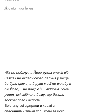
Ukrainian war letters
«Як не побачу на Його руках знаків від 
цвяхів і не вкладу свого пальця у місце, 
де були цвяхи, а й руки моєї не вкладу в 
бік Його, – не повірю!», – відповів Тома 
учням, які свідчили йому, що бачили 
воскреслого Господа.
Воістину всі відправи в храмі є 
спасенними тільки тоді, коли за його 