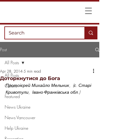
Post
All Posts
Apr 28, 2014
5 min read
All Posts
Доторкнутися до Бога
Протоієрей Михайло Мельник,  (с. Старі 
Culture
Кривотули,  Івано-Франківська обл.)
Featured
News Ukraine
News Vancouver
Help Ukraine
Recreation