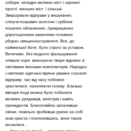
собори, катедри великих міст і скромні, 
прості, менших міст, і сільські. 
Звершували відправи у вишуканих, 
сліпуче-яскравих золотом і сріблом 
пошитих облаченнях, прикрашених 
дорогоцінними каменями головних 
уборах священнослужителі. Все, до 
найменшої йоти, було строго за уставом. 
Величаво, без жодного фальшування 
співали хори, виконуючи твори відомих зі 
світовими іменами композиторів. Нарядно 
і святково одягнені віряни уважно слухали 
відправу, час від часу побожно 
хрестилися, нахиляючи голову. Близько 
вівтаря іноді можна було побачити 
великих урядовців, міністрів і навіть 
президентів. Благоговійно запаливши 
свічки, повільно зробивши рукою на собі 
знак хреста і поклонившись, вони також 
молилися…
– «Але що це таке?» – подумав старець. 