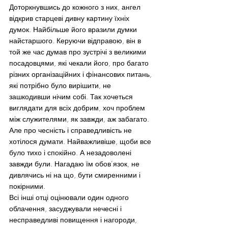
Доторкнувшись до кожного з них, ангел 
відкрив старцеві дивну картину їхніх 
думок. Найбільше його вразили думки 
найстаршого. Керуючи відправою, він в 
той же час думав про зустрічі з великими 
посадовцями, які чекали його, про багато 
різних організаційних і фінансових питань, 
які потрібно було вирішити, не 
зашкодивши нічим собі. Так хочеться 
виглядати для всіх добрим, хоч проблем 
між служителями, як завжди, аж забагато. 
Але про чесність і справедливість не 
хотілося думати. Найважливіше, щоби все 
було тихо і спокійно. А незадоволені 
завжди були. Нагадаю їм обов’язок, не 
дивлячись ні на що, бути смиренними і 
покірними.
Всі інші отці оцінювали один одного 
облачення, засуджували нечесні і 
несправедливі повищення і нагороди, 