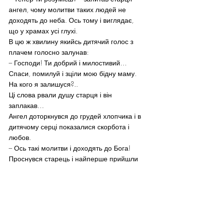
ангел, чому молитви таких людей не 
доходять до неба. Ось тому і виглядає, 
що у храмах усі глухі.
В цю ж хвилину якийсь дитячий голос з 
плачем голосно залунав:
– Господи! Ти добрий і милостивий… 
Спаси, помилуй і зціли мою бідну маму. 
На кого я залишуся?..
Ці слова рвали душу старця і він 
заплакав…
Ангел доторкнувся до грудей хлопчика і в 
дитячому серці показалися скорбота і 
любов.
– Ось такі молитви і доходять до Бога!
Проснувся старець і найперше прийшли 
йому на голову слова Спасителя: 
«Наближаються до Мене люди, які устами 
своїми шанують Мене; серце ж їх далеко 
від Мене; то ж даремно шанують Мене».
Але ж повага до Господа виявляється не 