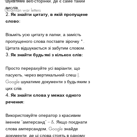
шукатиме веб-сторінки, де є саме такий 
вислів.
Ukrainian war letters
2. Як знайти цитату, в якій пропущене 
слово:
Візьміть усю цитату в лапки, а замість 
пропущеного слова поставте зірочку *. 
Цитата відшукається зі забутим словом.
3. Як знайти будь-які з кількох слів:
Просто перерахуйте усі варіанти, що 
пасують, через вертикальний слеш |. 
Google шукатиме документи з будь-яким з 
цих слів.
4. Як знайти слова у межах одного 
речення:
Використовуйте оператор з красивим 
іменем “амперсанд” – &. Якщо поєднати 
слова амперсандом, Google знайде 
документи, де ці слова стоять в одному 