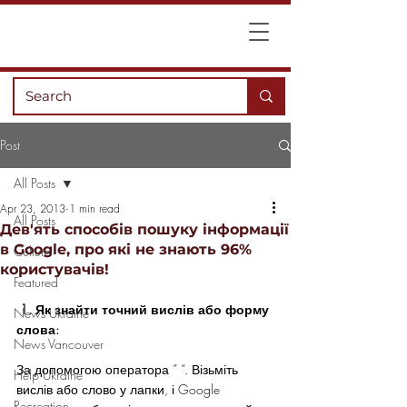
Post
All Posts
Apr 23, 2013
1 min read
All Posts
Дев'ять способів пошуку інформації
в Google, про які не знають 96%
Culture
користувачів!
Featured
1. Як знайти точний вислів або форму 
News Ukraine
слова:
News Vancouver
За допомогою оператора ” “. Візьміть 
Help Ukraine
вислів або слово у лапки, і Google 
Recreation