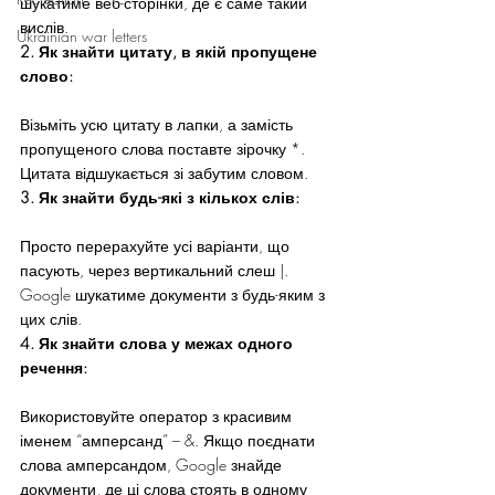
шукатиме веб-сторінки, де є саме такий 
вислів.
Ukrainian war letters
2. Як знайти цитату, в якій пропущене 
слово:
Візьміть усю цитату в лапки, а замість 
пропущеного слова поставте зірочку *. 
Цитата відшукається зі забутим словом.
3. Як знайти будь-які з кількох слів:
Просто перерахуйте усі варіанти, що 
пасують, через вертикальний слеш |. 
Google шукатиме документи з будь-яким з 
цих слів.
4. Як знайти слова у межах одного 
речення:
Використовуйте оператор з красивим 
іменем “амперсанд” – &. Якщо поєднати 
слова амперсандом, Google знайде 
документи, де ці слова стоять в одному 