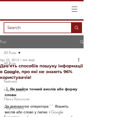
Post
All Posts
Apr 23, 2013
1 min read
All Posts
Дев’ять способів пошуку інформації
в Google, про які не знають 96%
Culture
користувачів!
Featured
1. Як знайти точний вислів або форму 
News Ukraine
слова:
News Vancouver
За допомогою оператора ” “. Візьміть 
Help Ukraine
вислів або слово у лапки, і Google 
Recreation