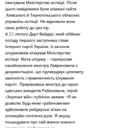
пікетували Міністерство юстиції. Після 
цього невідомими були зламані сайти 
 Київського й Тернопільського обласних 
управлінь юстиції. Не відновили вони 
свою роботу до цих пір.
А 26 лютого Дарт Вейдер, який обіймає 
посаду першого заступника глави 
Інтернет партії України, із загоном 
штурмовиків атакував Міністерство 
юстиції. Мета штурму – «примусове 
ознайомлення міністра Лавриновича з 
документацією, що підтверджує цілковиту 
законність і правомочність існування 
партії». Прирівнявши міністра до героя 
одеських анекдотів Рабиновича, герой 
«Зоряних війн» публічно заявив: «Я не 
дозволю будь-яким «рабиновичам» 
здійснювати рейдерські атаки на 
опозиційні політичні рухи. Я змушу 
пошкодувати про свій вчинок кожного 