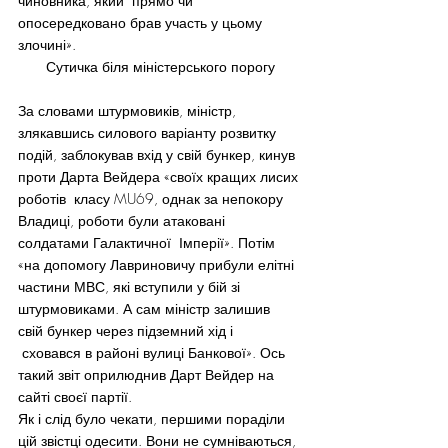
чиновника, який  прямо чи 
опосередковано брав участь у цьому 
злочині».
Сутичка біля міністерського порогу
За словами штурмовиків, міністр, 
злякавшись силового варіанту розвитку 
подій, заблокував вхід у свій бункер, кинув 
проти Дарта Вейдера «своїх кращих лисих 
роботів  класу MU69, однак за непокору 
Владиці, роботи були атаковані 
солдатами Галактичної  Імперії». Потім 
«на допомогу Лавриновичу прибули елітні 
частини МВС, які вступили у бій зі 
штурмовиками. А сам міністр залишив 
свій бункер через підземний хід і 
 сховався в районі вулиці Банкової». Ось 
такий звіт оприлюднив Дарт Вейдер на 
сайті своєї партії.
Як і слід було чекати, першими пораділи 
цій звістці одесити. Вони не сумніваються, 