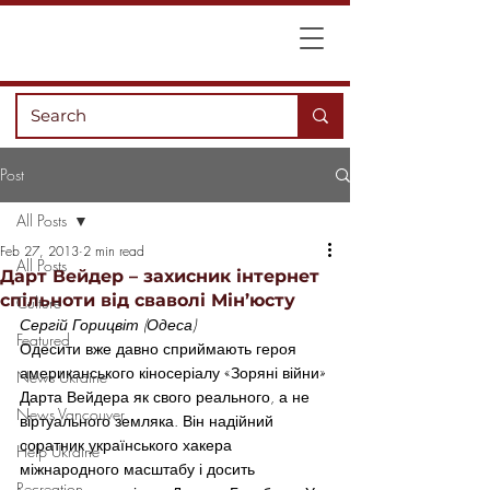
Post
All Posts
Feb 27, 2013
2 min read
All Posts
Дарт Вейдер – захисник інтернет
спільноти від сваволі Мін’юсту
Culture
Сергій Горицвіт (Одеса)
Featured
Одесити вже давно сприймають героя 
американського кіносеріалу «Зоряні війни» 
News Ukraine
Дарта Вейдера як свого реального, а не 
News Vancouver
віртуального земляка. Він надійний 
соратник українського хакера 
Help Ukraine
міжнародного масштабу і досить 
Recreation