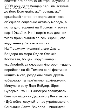
епатажного політика Дмитра Голубова. У 
2008 році Дарт Вейдер першим вступив 
Ukrainian war letters
до його Всеукраїнської громадської 
організації «Інтернет парламент», яка 
об’єднала соціально активну молодь, а 
потім до створеної на її основі Інтернет 
партії України. Нині партія має десятки 
тисяч прихильників по всій Україні, свої 
відділення у багатьох містах.
На її рахунку численні атаки Дарта 
Вейдера на мера Одеси Олексія 
Костусєва, бо цей  корупціонер і 
українофоб, за словами кіногероя, «давно 
перейшов на бік Темних сил і фактично 
нищить місто, роздаючи своїм друзям 
узбережжя та пам’ятники архітектури».  
Минулого року Дарт Вейдер, Шрек, 
Супермен та інші кіногерої влаштували 
біля приміщення Держкіно у Києві акцію 
«Дублюйте, озвучуйте нас українською!». 
Спільники Дарта Вайдера – Анонімуси 