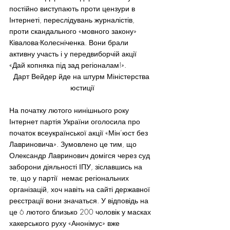
постійно виступають проти цензури в 
Інтернеті, переслідувань журналістів, 
проти скандального «мовного закону» 
Ківалова-Колесніченка. Вони брали 
активну участь і у передвиборчій акції 
«Дай копняка під зад регіоналам!».
Дарт Вейдер йде на штурм Міністерства 
юстиції
На початку лютого нинішнього року 
Інтернет партія України оголосила про 
початок всеукраїнської акції «Мін’юст без 
Лавриновича». Зумовлено це тим, що 
Олександр Лавринович домігся через суд 
заборони діяльності ІПУ, зіславшись на 
те, що у партії  немає регіональних 
організацій, хоч навіть на сайті державної 
реєстрації вони значаться. У відповідь на 
це 6 лютого близько 200 чоловік у масках 
хакерського руху «Анонімус» вже 