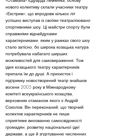
«Отамана» Едуарда Левченка, основу 
нового колективу склали учасники театру 
«Екстрим», що впродовж кількох літ 
успішно виступав із своїми театралізовано-
спортивними шоу. Ці майстри спорту були 
справжніми відчайдухами-
характерниками, яким у рамках свого шоу 
стало затісно, бо широка козацька натура 
потребувала набагато ширших 
можливостей для самовираження. Тож 
ідея козацького театру характерників 
припала їм до душі. А прихисток і 
підтримку новостворений театр знайшов 
восени 2005 року в Міжнародному  
комітеті всеукраїнського козацтва, 
верховним отаманом якого є Андрій 
Соколов. Він переконаний, що творчий 
колектив характерників не лише 
сприятиме вихованню самосвідомості 
громадян, розвитку національної ідеї 
держави, а ще й згуртуванню численних 