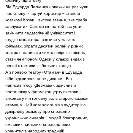
фізичну підготовку.
Від Едуарда Левченка новачки не раз чули 
настанову: «Гартуй характер – станеш 
козаком! Козак – високе звання, яке треба 
заслужити». Сам же він на той час устиг 
закінчити педагогічний університет і 
студію кіноактора, знятися у кількох 
фільмах, зіграти десятки ролей у різних 
театрах, написати чимало віршів і пісень, 
стати чемпіоном Одеси у кількох видах з 
легкої атлетики і з бальних танців…
А з появою театру «Отаман» в Едуарда 
ніби відкрилося нове дихання. Він 
написав п’єсу «Держава», здійснив її 
постановку у формі концерту-вистави і 
виконав у ній головну роль старого казака-
отамана. Цей козарлюга вів з аудиторією 
довірливу розмову про справжніх 
українських лицарів – людей благородних, 
сміливих, сильних, справедливих, 
хранителів народних традицій.