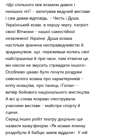
«Що спільного між козаком давніх і 
нинішніх літ? – запитував ведучий вистави 
і сам давав відповідь, – Честь і Душа. 
Український козак, в першу чергу, патріот 
своєї Вітчизни – нашої самостійної 
незалежної України. Душа козака 
настільки зранена несправедливістю й 
зрадництвом, що, переживши колись свої 
найстрашніші й гіркі часи, пам’ятаючи це, 
він ніколи не змусить страждати іншого».
Особливо цікаво було почути роздуми 
сивочолого козака про характерників – 
еліту козацтва, про танець «Гопак» – 
витвір бойового національного мистецтва. 
А всі ці слова яскраво ілюстрували 
учасники вистави – майстри спорту й 
сцени.
Серед інших робіт театру доцільно ще 
назвати казку-феєрію «Як козаки ялинку  
роздобули й бабцю заміж віддали». У ній 