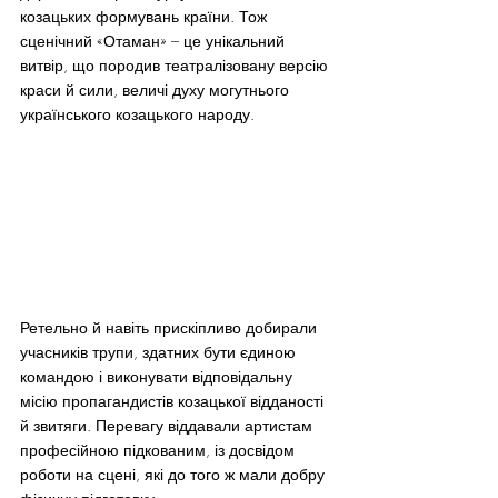
козацьких формувань країни. Тож 
сценічний «Отаман» – це унікальний 
витвір, що породив театралізовану версію 
краси й сили, величі духу могутнього 
українського козацького народу.
Ретельно й навіть прискіпливо добирали 
учасників трупи, здатних бути єдиною 
командою і виконувати відповідальну 
місію пропагандистів козацької відданості 
й звитяги. Перевагу віддавали артистам 
професійною підкованим, із досвідом 
роботи на сцені, які до того ж мали добру 