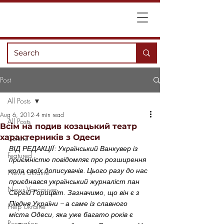
Post
All Posts
Aug 6, 2012
4 min read
All Posts
Всім на подив козацький театр
характерників з Одеси
Culture
ВІД РЕДАКЦІЇ: Український Ванкувер із 
Featured
приємністю повідомляє про розширення 
кола своїх дописувачів. Цього разу до нас 
News Ukraine
приєднався український журналіст пан 
News Vancouver
Сергій Горицвіт. Зазначимо, що він є з 
Півдня України – а саме із славного 
Help Ukraine
міста Одеси, яка уже багато років є 
Recreation