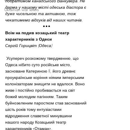
побратимом канадського Ванкувера. Не 
дарма у нашому місті одеська діаспора є 
Ukrainian war letters
дуже чисельною та активною, тож 
чекатимемо відгуків від наших читачів.
•••
Всім на подив козацький театр 
характерників з Одеси
Сергій Горицвіт (Одеса)
 Усупереч розхожому твердженню, що 
Одеса нібито суто російське місто, 
засноване Катериною II, його древнє 
проукраїнське коріння ніяким імперським 
колонізаторам знищити не вдалося. Воно 
живе і постійно пробивається на світ 
божий молодим пагінням. Таким 
буйнозеленим паростком став заснований 
шість років тому ентузіастами 
відродження славетної минувшини 
нашого народу Козацький театр 
характерників «Отаман».