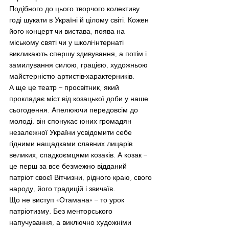
Подібного до цього творчого колективу 
годі шукати в Україні й цілому світі. Кожен 
його концерт чи вистава, поява на 
міському святі чи у школі-інтернаті 
викликають спершу здивування, а потім і 
замилування силою, грацією, художньою 
майстерністю артистів-характерників.
А ще це театр – просвітник, який 
прокладає міст від козацької доби у наше 
сьогодення. Апелюючи передовсім до 
молоді, він спонукає юних громадян 
незалежної України усвідомити себе 
гідними нащадками славних лицарів 
великих, спадкоємцями козаків. А козак – 
це перш за все безмежно відданий 
патріот своєї Вітчизни, рідного краю, свого 
народу, його традицій і звичаїв.
Що не виступ «Отамана» – то урок 
патріотизму. Без менторського 
напучування, а виключно художніми 