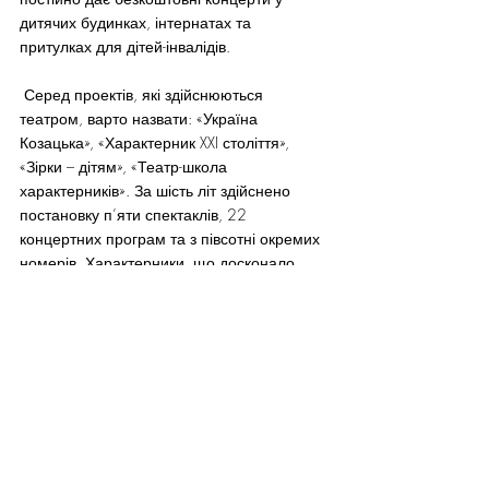
дитячих будинках, інтернатах та 
притулках для дітей-інвалідів.
 Серед проектів, які здійснюються 
театром, варто назвати: «Україна 
Козацька», «Характерник XXI століття», 
«Зірки – дітям», «Театр-школа 
характерників». За шість літ здійснено 
постановку п’яти спектаклів, 22 
концертних програм та з півсотні окремих 
номерів. Характерники, що досконало 
володіють і тілом і духом, не цураються і 
трюкових елементів, акробатичних 
дивертисментів,  складної хореографії, 
всіляких козацьких забав. Це вигідно 
відрізняє цей театр від традиційних 
сценічних колективів.
На жаль, державної допомоги театр не 
отримує до цих пір. Немає у артистів і 
власної домівки, де можна було б давати 