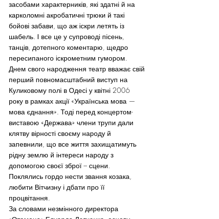
засобами характерників, які здатні й на 
карколомні акробатичні трюки й такі 
бойові забави, що аж іскри летять із 
шабель. І все це у супроводі пісень, 
танців, дотепного коментарю, щедро 
пересипаного іскрометним гумором.
Днем свого народження театр вважає свій 
перший повномасштабний виступ на 
Куликовому полі в Одесі у квітні 2006 
року в рамках акції «Українська мова — 
мова єднання». Тоді перед концертом-
виставою «Держава» члени трупи дали 
клятву вірності своєму народу й 
запевнили, що все життя захищатимуть 
рідну землю й інтереси народу з 
допомогою своєї зброї – сцени. 
Поклялись гордо нести звання козака, 
любити Вітчизну і дбати про її  
процвітання.
За словами незмінного директора 