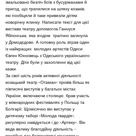
змальовано безліч боїв з бусурманами й 
пригод, що трапилися на шляху козаків, 
які пообіцяли й таки привезли дітям 
новорічну ялинку. Написати текст для цієї 
вистави театру допомогла Ганнуся 
Яблонська, яка згодом  трагічно загинула 
у Домодєдово. А головну роль зіграв один 
із найкращих  молодих артистів Одеси 
Євген Юхновець з Одеського українського 
театру. Діти були у захопленні від цієї 
казки.
За свої шість років активної діяльності 
козацький театр «Отаман» провів більш як 
півтисячі виступів у багатьох містах 
України, включаючи столицю, брав участь 
у міжнародних фестивалях у Польщі та 
Болгарії. Щомісячно він виступає у 
дитячому таборі «Молода гвардія», 
регулярно навідується і до «Артеку». Він 
веде велику благодійну діяльність – 
постійно дає безкоштовні концерти у 