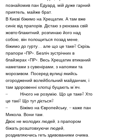
познайомив пан Едуард, мій дуже гарний 
приятель, майже брат.
В Києві біжимо на Хрещатик. А там вже 
синіє від прапорів. Дістаю з рюкзака свій 
жовто-блакитний, розпинаю його над 
собою, він полощиться позад мене, 
біжимо до гурту… але що це таке? Скрізь 
прапори «ПР». Безліч зустрічних в 
блайзерах «ПР». Весь Хрещатик втиканий 
наметами з сувенірами, з напоями та 
морозивом. Посеред вулиці якийсь 
огороджений волейбольний майданчик, і 
там здоровенні хлопці буцають м‘яч.
–          Нічого не розумію. Що це таке? Хто 
це такі? Що тут діється?
–          Біжімо на Європейську, – каже пан 
Микола. Вони там.
Двоє не молодих людей, з прапором 
біжать розштовхуючи людей, 
роздивляючись геть здивованими очима. 