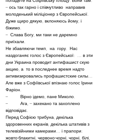
попадете на Софіївську площу. Вони там. 
– ось так гарно і співчутливо  направив 
молоденький міліціонер з Європейської.
Дуже щиро дякую, вклоняюсь йому, і 
біжимо.
–  Слава Богу, ми таки не даремно 
приїхали.
Не збавляючи темп,  на  гору.  Нас 
наздоганяє голос з Європейської:  … в эти 
дни Украина проводит антифашист скую 
акцию, а  то в последнее время надто 
активизировались профашистские силы…
Але вже з Софіївської впізнаю голос Ірини 
Фаріон.
–          Вірно ідемо, пане Миколо.
–          Ага, – захекано та захоплено 
відповідає.
Перед Софією трибуна, декілька 
здоровенних екранів, декілька штативів з 
телевізійними камерами… і прапори: 
жовто-блакитні, червоно-чорні, чорні, білі,  