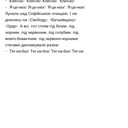
–  Клич-ко!  Клич-ко! Клич-ко!  Клич-ко!
–  Я-це-нюк! Я-це-нюк!  Я-це-нюк!  Я-це-нюк!
Лунало над Софійською площею. І не 
ділились на «Свободу», «Батьківщину», 
«Удар». А всі, хто стояв під білим, під 
чорним, під червоним, під голубим, під 
жовто-блакитним, під червоно-чорними 
стягами декламували разом:
–  Тяг-ни-бок! Тяг-ни-бок! Тяг-ни-бок! Тяг-ни-
бок!
–  Клич-ко!  Клич-ко! Клич-ко!  Клич-ко!
–  Я-це-нюк! Я-це-нюк!  Я-це-нюк!  Я-це-нюк!
P.S. Тягнибок в своїй промові сказав і про 
те, що до Києва не продавали квитки, не 
пропускали автобуси. Ось чому й «мій» 
потяг запізнився.
Ввечері, на залізниці запитую двох 
однаково стрижених, однакової статури, в 
однакових цивільних костюмах, які 
активно спілкуються на російській між 
собою, чи не підкажуть, де тут автобуси 