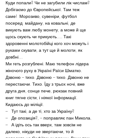
Куди попали? Чи не загубили лік числам?
Добігаємо до Європейської. Там теж 
саме!  Морозиво, сувеніри, футбол 
посеред  майдану, на ковальні, де 
викують вам любу монету, а може й ще 
щось скують чи прикують…. Такі 
здоровенні молотобійці кого хоч можуть і 
руками скувати, а тут ще й молоти, як 
довбні…
Ми геть розгублені. Маю телефон лідера 
жіночого руху в Україні Раїси Шматко. 
Дзвоню – тихо. Дзвоню – тихо. Дзвоню не 
перестаючи. Тихо. Їду з трьох ночі, вже  
друга дня, сонце пече, рюкзак повний 
книг тягне сісти, і ніякої інформації. 
Кидаюсь до міліції.
–   Тут такі, а де ті, хто за Україну?
–   Де опозиція?, – поправляє пан Микола.
–   А ідіть ось так вверх, там зовсім не 
далеко, нікуди не звертаючи, то й 