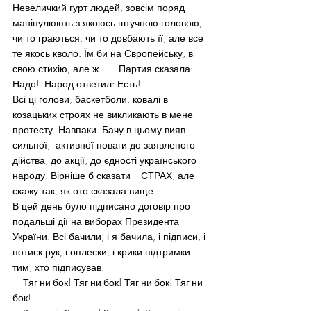
Невеличкий гурт людей, зовсім поряд  
маніпулюють з якоюсь штучною головою, 
чи то граються, чи то довбають її, але все 
те якось кволо. Їм би на Європейську, в 
свою стихію, але ж… – Партия сказала: 
Надо!. Народ ответил: Есть!.
Всі ці голови, баскетболи, ковалі в 
козацьких строях не викликають в мене 
протесту. Навпаки. Бачу в цьому вияв 
сильної,  активної поваги до заявленого 
дійства, до акції, до єдності українського 
народу. Вірніше б сказати – СТРАХ, але 
скажу так, як ото сказала вище.
В цей день було підписано договір про 
подальші дії на виборах Президента 
України. Всі бачили, і я бачила, і підписи, і 
потиск рук, і оплески, і крики підтримки 
тим, хто підписував.
–  Тяг-ни-бок! Тяг-ни-бок! Тяг-ни-бок! Тяг-ни-
бок!