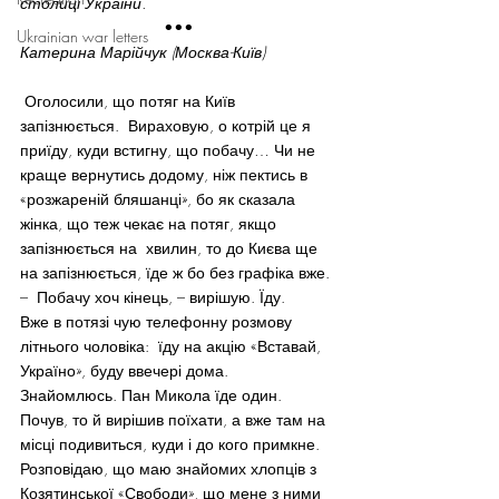
столиці України. 
•••
Ukrainian war letters
Катерина Марійчук (Москва-Київ)
 Оголосили, що потяг на Київ 
запізнюється.  Вираховую, о котрій це я 
приїду, куди встигну, що побачу… Чи не 
краще вернутись додому, ніж пектись в 
«розжареній бляшанці», бо як сказала 
жінка, що теж чекає на потяг, якщо 
запізнюється на  хвилин, то до Києва ще 
на запізнюється, їде ж бо без графіка вже.
–  Побачу хоч кінець, – вирішую. Їду.
Вже в потязі чую телефонну розмову 
літнього чоловіка:  їду на акцію «Вставай, 
Україно», буду ввечері дома.
Знайомлюсь. Пан Микола їде один. 
Почув, то й вирішив поїхати, а вже там на 
місці подивиться, куди і до кого примкне. 
Розповідаю, що маю знайомих хлопців з 
Козятинської «Свободи», що мене з ними 