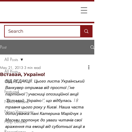
Post
All Posts
May 21, 2013
3 min read
All Posts
Вставай, Україно!
ВІД РЕДАКЦІЇ: Цього листа Український 
Culture
Ванкувер отримав від простої (“не 
Featured
партійної”) учасниці опозиційної акції 
“Вставай, Україно!”, що відбулась 18 
News Ukraine
травня цього року у Києві. Наша часта 
News Vancouver
дописувачка пані Катерина Марійчук з 
Москви пропонує до уваги читачів свої 
Help Ukraine
враження та емоції від суботньої акції в 
Recreation