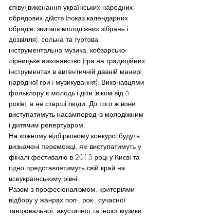
співу),виконання українських народних 
обрядових дійств (показ календарних 
обрядів, звичаїв молодіжних зібрань і 
дозвілля), сольна та гуртова 
інструментальна музика, кобзарсько-
лірницьке виконавство (гра на традиційних 
інструментах в автентичній давній манері 
народної гри і музикування). Виконавцями 
фольклору є молодь і діти (віком від 6 
років), а не старші люди. До того ж вони 
виступатимуть насамперед із молодіжним 
і дитячим репертуаром.
На кожному відбірковому конкурсі будуть 
визначені переможці, які виступатимуть у 
фіналі фестивалю в 2013 році у Києві та 
гідно представлятимуть свій край на 
всеукраїнському рівні.
Разом з професіоналізмом, критеріями 
відбору у жанрах поп-, рок-, сучасної 
танцювальної, акустичної та іншої музики 