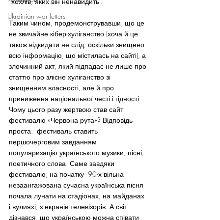
“хохлів, яких він ненавидить”.
Ukrainian war letters
Таким чином, продемонструвавши, що це 
не звичайне кібер-хуліганство (хоча й це 
також відкидати не слід, оскільки знищено 
всю інформацію, що містилась на сайті), а 
злочинний акт, який підпадає не лише про 
статтю про злісне хуліганство зі 
знищенням власності, але й про 
приниження національної честі і гідності.
Чому цього разу жертвою став сайт 
фестивалю «Червона рута»? Відповідь 
проста:  фестиваль ставить 
першочерговим завданням 
популяризацію українського музики, пісні, 
поетичного слова. Саме завдяки 
фестивалю, на початку  90-х вільна 
незаангажована сучасна українська пісня 
почала лунати на стадіонах, на майданах 
і вулияхі, з екранів телевізорів. А світ 
дізнався, що українською можна співати 