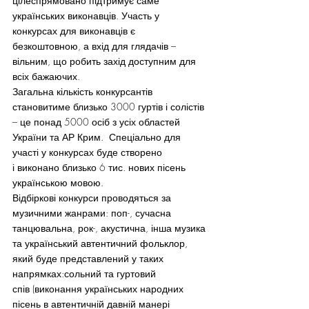
цілеспрямовано підтримує саме 
українських виконавців. Участь у 
конкурсах для виконавців є 
безкоштовною, а вхід для глядачів – 
вільним, що робить захід доступним для 
всіх бажаючих.
Загальна кількість конкурсантів 
становитиме близько 3000 гуртів і солістів 
– це понад 5000 осіб з усіх областей 
України та АР Крим.  Спеціально для 
участі у конкурсах буде створено 
і виконано близько 6 тис. нових пісень 
українською мовою.
Відбіркові конкурси проводяться за 
музичними жанрами: поп-, сучасна 
танцювальна, рок-, акустична, інша музика 
та український автентичний фольклор, 
який буде представлений у таких 
напрямках:сольний та гуртовий 
спів (виконання українських народних 
пісень в автентичній давній манері 