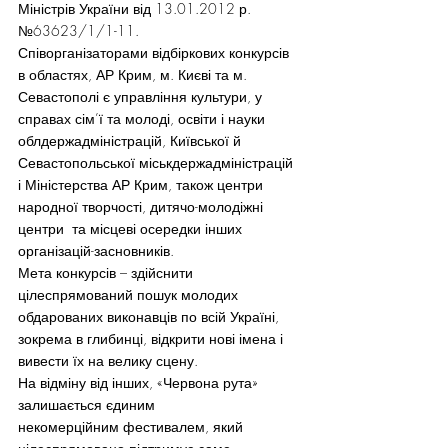
Міністрів України від 13.01.2012 р. 
№63623/1/1-11.
Співорганізаторами відбіркових конкурсів 
в областях, АР Крим, м. Києві та м. 
Севастополі є управління культури, у 
справах сім’ї та молоді, освіти і науки 
облдержадміністрацій, Київської й 
Севастопольської міськдержадміністрацій 
і Міністерства АР Крим, також центри 
народної творчості, дитячо-молодіжні 
центри  та місцеві осередки інших 
організацій-засновників.
Мета конкурсів – здійснити 
цілеспрямований пошук молодих 
обдарованих виконавців по всій Україні, 
зокрема в глибинці, відкрити нові імена і 
вивести їх на велику сцену.
На відміну від інших, «Червона рута» 
залишається єдиним 
некомерційним фестивалем, який 