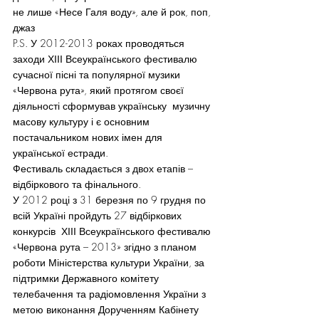
не лише «Несе Галя воду», але й рок, поп, 
джаз   
P.S. У 2012-2013 роках проводяться 
заходи ХІІІ Всеукраїнського фестивалю 
сучасної пісні та популярної музики 
«Червона рута», який протягом своєї 
діяльності сформував українську  музичну 
масову культуру і є основним 
постачальником нових імен для 
української естради.
Фестиваль складається з двох етапів – 
відбіркового та фінального.
У 2012 році з 31 березня по 9 грудня по 
всій Україні пройдуть 27 відбіркових 
конкурсів  ХІІІ Всеукраїнського фестивалю 
«Червона рута – 2013» згідно з планом 
роботи Міністерства культури України, за 
підтримки Державного комітету 
телебачення та радіомовлення України з 
метою виконання Дорученням Кабінету 