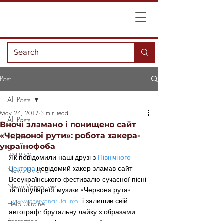
Post
All Posts
May 24, 2012
3 min read
All Posts
Вночі зламано і понищено сайт
«Червоної рути»: робота хакера-
Culture
українофоба
Featured
Як повідомили наші друзі з
 Північного 
Вектора
 невідомий хакер зламав сайт 
News Ukraine
Всеукраїнського фестивалю сучасної пісні 
News Vancouver
та популярної музики «Червона рута» 
www.chervonaruta.info
  і залишив свій 
Help Ukraine
автограф: брутальну лайку з образами 
Recreation