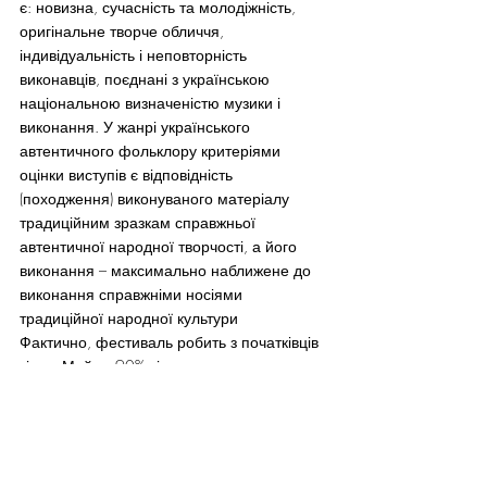
є: новизна, сучасність та молодіжність, 
оригінальне творче обличчя, 
індивідуальність і неповторність 
виконавців, поєднані з українською 
національною визначеністю музики і 
виконання. У жанрі українського 
автентичного фольклору критеріями 
оцінки виступів є відповідність 
(походження) виконуваного матеріалу 
традиційним зразкам справжньої 
автентичної народної творчості, а його 
виконання – максимально наближене до 
виконання справжніми носіями 
традиційної народної культури
Фактично, фестиваль робить з початківців 
зірок. Майже 90% відомих, популярних в 
Україні та за її межами вітчизняних 
виконавців, відкриті «Червоною рутою». 
Серед них: Руслана, Олександр 
Пономарьов, Ані Лорак, Сестри Тельнюк, 
Марія Бурмака, Віктор Павлік, Катя Чіллі, 