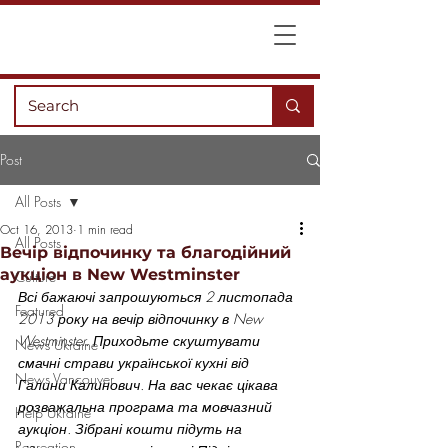
Post
All Posts
Oct 16, 2013
1 min read
All Posts
Вечір відпочинку та благодійний
аукціон в New Westminster
Culture
Всі бажаючі запрошуються 2 листопада 
Featured
2013 року на вечір відпочинку в New 
Westminster. Приходьте скуштувати 
News Ukraine
смачні страви української кухні від 
News Vancouver
Галини Калинович. На вас чекає цікава 
розважальна програма та мовчазний 
Help Ukraine
аукціон. Зібрані кошти підуть на 
Recreation