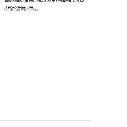
відновлення криниці в селі Підлісся, що на 
Тернопільщині. 
Ukrainian war letters