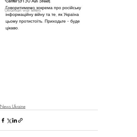
Center (3150 Ash Street)
.
Говоритимемо зокрема про російську 
Ukrainian war letters
інформаційну війну та те, як Україна 
цьому протистоїть. Приходьте – буде 
цікаво.
News Ukraine