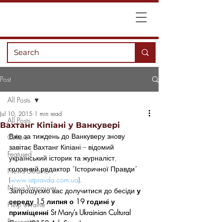
Post
All Posts
Jul 10, 2015
1 min read
All Posts
Вахтанг Кіпіані у Ванкувері
Вже за тиждень до Ванкуверу знову 
Culture
завітає Вахтанг Кіпіані – відомий 
Featured
український історик та журналіст, 
головний редактор “Історичної Правди” 
News Ukraine
(
www.istpravda.com.ua
).
News Vancouver
Запрошуємо вас долучитися до бесіди 
у
середу 15 липня о 19 годині у 
Help Ukraine
приміщенні St Mary’s Ukrainian Cultural 
Recreation