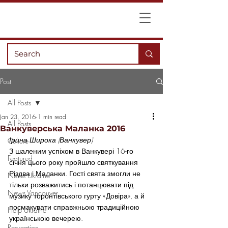
Post
All Posts
Jan 23, 2016
1 min read
All Posts
Ванкуверська Маланка 2016
Ірина Широка (Ванкувер)
Culture
З шаленим успіхом в Ванкувері 16-го 
Featured
січня цього року пройшло святкування 
Різдва і Маланки. Гості свята змогли не 
News Ukraine
тільки розважитись і потанцювати під 
News Vancouver
музику торонтівського гурту «Довіра», а й 
посмакувати справжньою традиційною 
Help Ukraine
українською вечерею.
Recreation