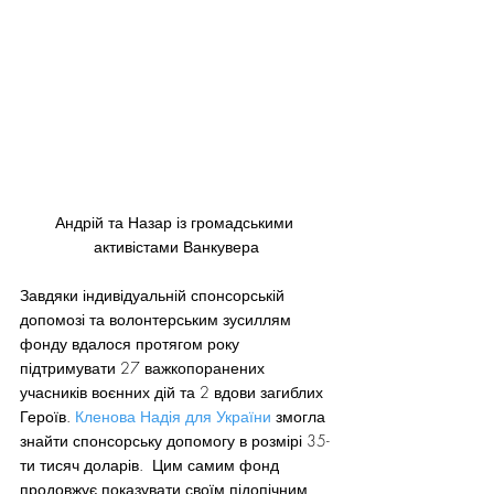
Андрій та Назар із громадськими 
активістами Ванкувера
Завдяки індивідуальній спонсорській 
допомозі та волонтерським зусиллям 
фонду вдалося протягом року 
підтримувати 27 важкопоранених 
учасників воєнних дій та 2 вдови загиблих 
Героїв. 
Кленова Надія для України
 змогла 
знайти спонсорську допомогу в розмірі 35-
ти тисяч доларів.  Цим самим фонд 
продовжує показувати своїм підопічним, 