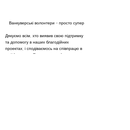
Ванкуверські волонтери – просто супер
Дякуємо всім, хто виявив свою підтримку 
та допомогу в наших благодійних 
проектах, і сподіваємось на співпрацю в 
майбутньому. Попереду ще багато 
роботи і багато тих, кому дійсно потрібна 
наша з вами допомога.
#communityevents
Featured
News Vancouver