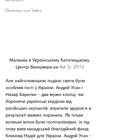
Ukrainian war letters
Маланка в Українському Католицькому 
Центрі Ванкувера на Ash St. 2016
Але найголовнішою подією свята були 
особливі гості з України. Андрій Усач і 
Назар Барилко – два мужні хлопці, які 
боронячи українські кордони від 
російських окупантів, втратили здоров’я в 
результаті важких поранень. Як тільки 
колишні воїни були госпіталізовані, їх під 
опіку взяв канадський благодійний фонд 
Кленова Надія для України. Андрій Усач – 