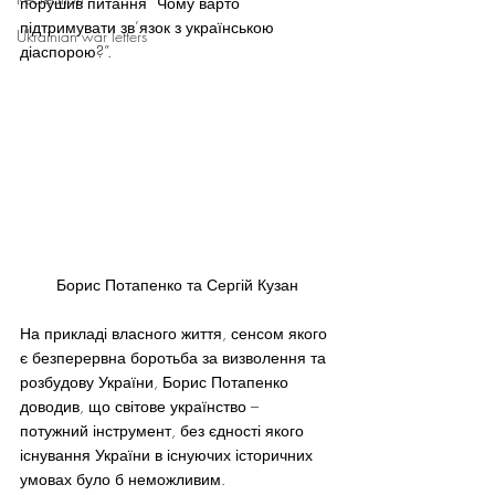
порушив питання “Чому варто 
підтримувати зв’язок з українською 
Ukrainian war letters
діаспорою?”.
Борис Потапенко та Сергій Кузан
На прикладі власного життя, сенсом якого 
є безперервна боротьба за визволення та 
розбудову України, Борис Потапенко 
доводив, що світове українство – 
потужний інструмент, без єдності якого 
існування України в існуючих історичних 
умовах було б неможливим.