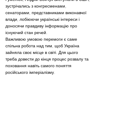
зустрічались з конгресменами, 
сенаторами, представниками виконавчої 
влади, лобіюючи українські інтереси і 
доносячи правдиву інформацію про 
існуючий стан речей.
Важливою умовою перемоги є саме 
спільна робота над тим, щоб Україна 
зайняла своє місце в світі. Для цього 
треба довести до кінця процес розвалу та 
поховання навіть самого поняття 
російського імперіалізму.
“Українці всього світу мають разом 
пильнувати, щоб кінець Російської імперії 
означав свободу поневоленим народам, а 
Україна стала центром у своєму регіоні”, – 
переконаний Борис Потапенко.
Featured
News Ukraine