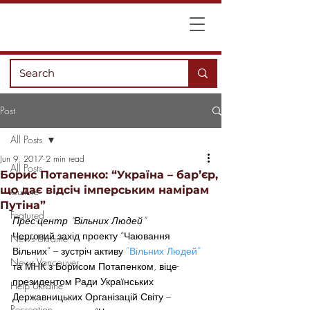
Post
All Posts
Jun 9, 2017
2 min read
All Posts
Борис Потапенко: “Україна – бар’єр,
що дає відсіч імперським намірам
Culture
Путіна”
Featured
Прес-центр “Вільних Людей” 
Черговий захід проекту “Чаювання 
News Ukraine
Вільних” – зустріч активу 
“Вільних Людей”
News Vancouver
та МНК з Борисом Потапенком, віце-
президентом Ради Українських 
Help Ukraine
Державницьких Організацій Світу – 
Recreation