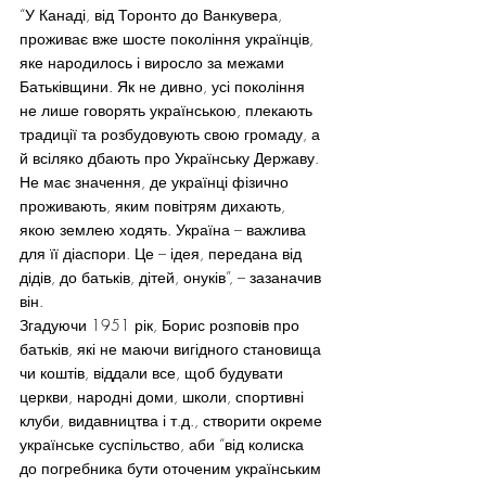
“У Канаді, від Торонто до Ванкувера, 
проживає вже шосте покоління українців, 
яке народилось і виросло за межами 
Батьківщини. Як не дивно, усі покоління 
не лише говорять українською, плекають 
традиції та розбудовують свою громаду, а 
й всіляко дбають про Українську Державу. 
Не має значення, де українці фізично 
проживають, яким повітрям дихають, 
якою землею ходять. Україна – важлива 
для її діаспори. Це – ідея, передана від 
дідів, до батьків, дітей, онуків”, – зазаначив 
він.
Згадуючи 1951 рік, Борис розповів про 
батьків, які не маючи вигідного становища 
чи коштів, віддали все, щоб будувати 
церкви, народні доми, школи, спортивні 
клуби, видавництва і т.д., створити окреме 
українське суспільство, аби “від колиска 
до погребника бути оточеним українським 