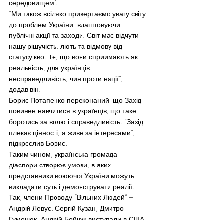
середовищем”.
“Ми також всіляко привертаємо увагу світу 
до проблем України, влаштовуючи 
публічні акції та заходи. Світ має відчути 
нашу рішучість, лють та відмову від 
статусу-кво. Те, що вони сприймають як 
реальність, для українців – 
несправедливість, чин проти нації”, – 
додав він.
Борис Потапенко переконаний, що Захід 
повинен навчитися в українців, що таке 
боротись за волю і справедливість. “Захід 
плекає цінності, а живе за інтересами”, – 
підкреслив Борис.
Таким чином, українська громада 
діаспори створює умови, в яких 
представники воюючої України можуть 
викладати суть і демонструвати реалії. 
Так, члени Проводу “Вільних Людей” – 
Андрій Левус, Сергій Кузан, Дмитро 
Гуменюк, Андрій Бойчук виступали в США, 