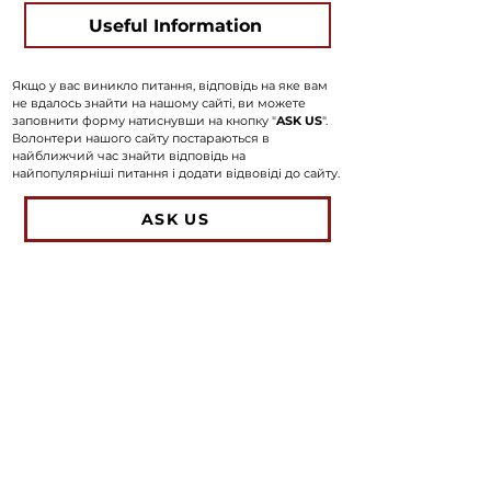
Useful Information
Якщо у вас виникло питання, відповідь на яке вам
не вдалось знайти на нашому сайті, ви можете
заповнити форму натиснувши на кнопку "
ASK US
".
Волонтери нашого сайту постараються в
найближчий час знайти відповідь на
найпопулярніші питання і додати відвовіді до сайту.
ASK US