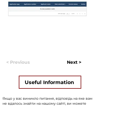
< Previous
Next >
Useful Information
Якщо у вас виникло питання, відповідь на яке вам
не вдалось знайти на нашому сайті, ви можете
заповнити форму натиснувши на кнопку "
ASK US
".
Волонтери нашого сайту постараються в
найближчий час знайти відповідь на
найпопулярніші питання і додати відвовіді до сайту.
ASK US