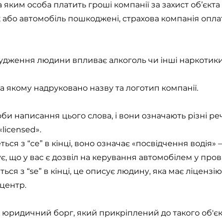
 яким особа платить гроші компанії за захист об’єкт
 або автомобіль пошкоджені, страхова компанія опла
судження людини впливає алкоголь чи інші наркотики
а якому надруковано назву та логотип компанії.
особи написання цього слова, і вони означають різні р
«licensed».
ться з “ce” в кінці, воно означає «посвідчення водія» 
ує, що у вас є дозвіл на керування автомобілем у пров
ться з “se” в кінці, це описує людину, яка має ліцензі
 центр.
ридичний борг, який прикріплений до такого об'єк