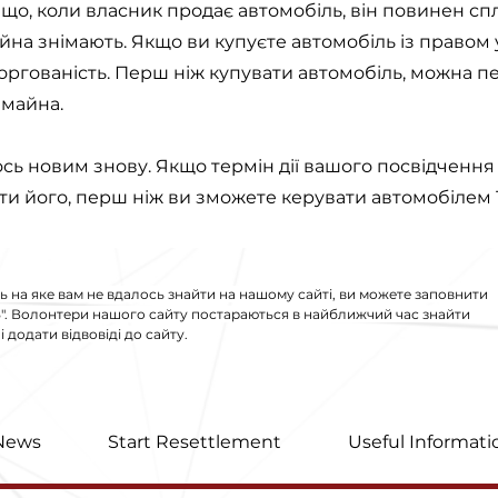
що, коли власник продає автомобіль, він повинен спла
̆на знімають. Якщо ви купуєте автомобіль із правом 
оргованість. Перш ніж купувати автомобіль, можна 
майна.
 новим знову. Якщо термін дії вашого посвідчення в
и його, перш ніж ви зможете керувати автомобілем 1
ь на яке вам не вдалось знайти на нашому сайті, ви можете заповнити
S
". Волонтери нашого сайту постараються в найближчий час знайти
 додати відвовіді до сайту.
News
Start Resettlement
Useful Informati