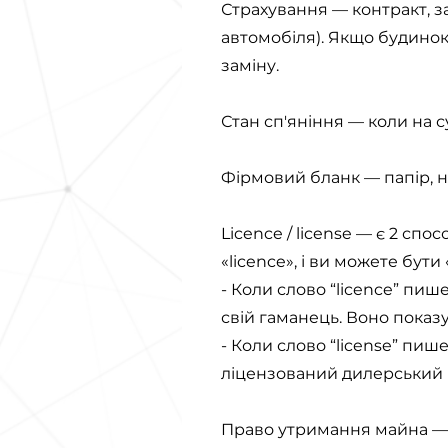
Страхування — контракт, за
автомобіля). Якщо будинок
заміну.
Стан сп'яніння — коли на 
Фірмовий бланк — папір, н
Licence / license — є 2 сп
«licence», і ви можете бути 
- Коли слово “licence” пише
свій гаманець. Воно показ
- Коли слово “license” пише
ліцензований дилерський
Право утримання майна — ю