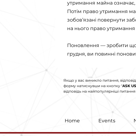
утримання майна означає, 
Потім право утримання маи
зобов’язані повернути заб
на нього право утримання 
Поновлення — зробити щось
грудня, ви повинні поновит
Якщо у вас виникло питання, відповід
форму натиснувши на кнопку "
ASK U
відповідь на найпопулярніші питання і
Home
Events