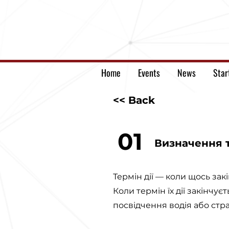
Home
Events
News
Star
<< Back
01
Визначення т
Термін дії — коли щось зак
Коли термін їх дії закінч
посвідчення водія або стр