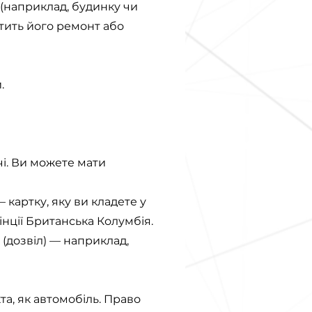
а (наприклад, будинку чи
тить його ремонт або
.
ечі. Ви можете мати
— картку, яку ви кладете у
інції Британська Колумбія.
ю (дозвіл) — наприклад,
та, як автомобіль. Право