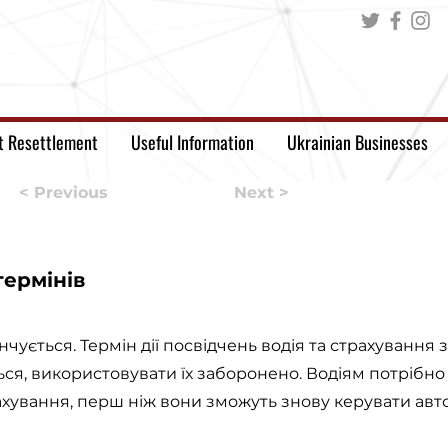
t Resettlement
Useful Information
Ukrainian Businesses
< Previous
Next >
ермінів
інчується. Термін дії посвідчень водія та страхування 
ується, використовувати їх заборонено. Водіям потрібно
ахування, перш ніж вони зможуть знову керувати авт