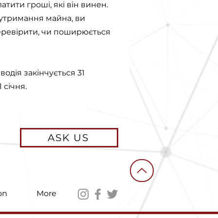
тити гроші, які він винен.
утримання майна, ви
перевірити, чи поширюється
одія закінчується 31
 січня.
ASK US
on
More