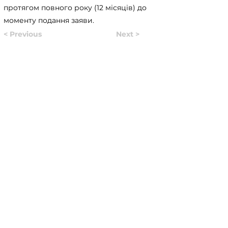
протягом повного року (12 місяців) до
моменту подання заяви.
< Previous
Next >
Useful Information
Якщо у вас виникло питання, відповідь на яке вам
не вдалось знайти на нашому сайті, ви можете
заповнити форму натиснувши на кнопку "
ASK US
".
Волонтери нашого сайту постараються в
найближчий час знайти відповідь на
найпопулярніші питання і додати відвовіді до
сайту.
ASK US