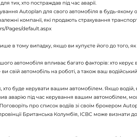
ля тих, хто постраждав під час аварії.
вання Autoplan для свого автомобіля в будь-якому о
алежні компанії, які продають страхування транспорт
rs/Pages/default.aspx
ише в тому випадку, якщо ви купуєте його до того, як
ашого автомобіля впливає багато факторів: хто керує
ви свій автомобіль на роботі, а також ваш водійський
х, хто буде керувати вашим автомобілем. Якщо водій,
нив аварію під час керування вашим автомобілем, мо
оговоріть про список водіїв зі своїм брокером Autop
ровінції Британська Колумбія, ICBC може визнати до 