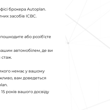
фісі брокера Autoplan.
них засобів ICBC.
 пошкодите або розіб'єте
 вашим автомобілем, де ви
 стаж.
 якого немає у вашому
жливо, вам доведеться
lan.
15 років вашого досвіду