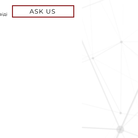
ASK US
віді