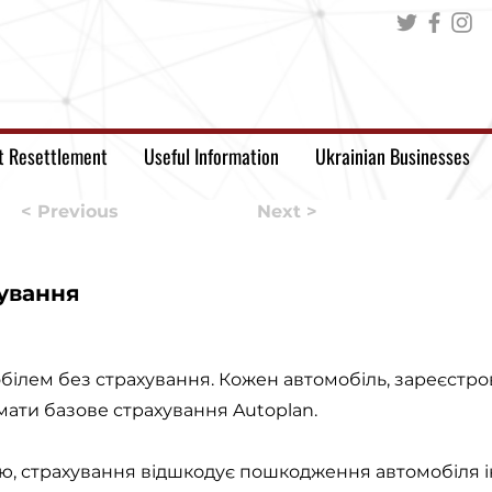
t Resettlement
Useful Information
Ukrainian Businesses
< Previous
Next >
ування
ілем без страхування. Кожен автомобіль, зареєстров
мати базове страхування Autoplan.
ю, страхування відшкодує пошкодження автомобіля і