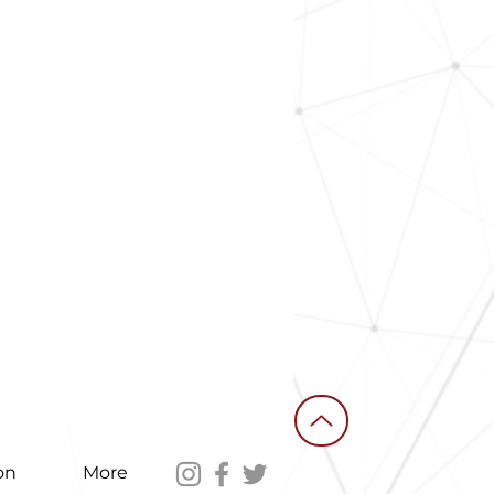
on
More