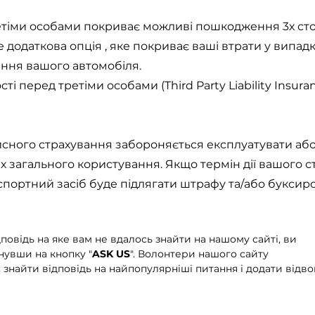
етіми особами покриває можливі пошкодження 3х сто
 додаткова опція , яке покриває ваші втрати у випад
ння вашого автомобіля.
і перед третіми особами (Third Party Liability Insura
йсного страхування забороняється експлуатувати аб
ах загального користування. Якщо термін дії вашого 
спортний засіб буде підлягати штрафу та/або буксиро
повідь на яке вам не вдалось знайти на нашому сайті, ви
увши на кнопку "
ASK US
". Волонтери нашого сайту
знайти відповідь на найпопулярніші питання і додати відво