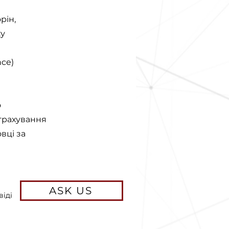
рiн,
ку
nce)
о
страхування
вцi за
ASK US
віді