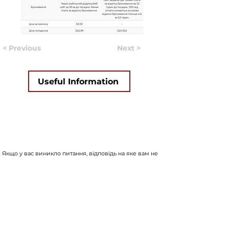
< Previous
Next >
Useful Information
Якщо у вас виникло питання, відповідь на яке вам не
вдалось знайти на нашому сайті, ви можете
заповнити форму натиснувши на кнопку "
ASK US
".
Волонтери нашого сайту постараються в
найближчий час знайти відповідь на найпопулярніші
питання і додати відвовіді до сайту.